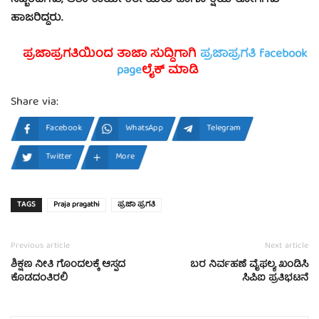
ಸಿಬ್ಬಂದಿಗಳು, ಆಶಾ ಕಾರ್ಯಕರ್ತೆಯರು ಹಾಗೂ ಕ್ಷಯ ರೋಗಿಗಳು
ಹಾಜರಿದ್ದರು.
ಪ್ರಜಾಪ್ರಗತಿಯಿಂದ ತಾಜಾ ಸುದ್ದಿಗಾಗಿ
ಪ್ರಜಾಪ್ರಗತಿ facebook
page
ಲೈಕ್ ಮಾಡಿ
Share via:
Facebook
WhatsApp
Telegram
Twitter
More
TAGS
Praja pragathi
ಪ್ರಜಾ ಪ್ರಗತಿ
Previous article
Next article
ಶಿಕ್ಷಣ ನೀತಿ ಗೊಂದಲಕ್ಕೆ ಆಸ್ಪದ
ಬರ ನಿರ್ವಹಣೆ ವೈಫಲ್ಯ ಖಂಡಿಸಿ
ಕೊಡದಂತಿರಲಿ
ಸಿಪಿಐ ಪ್ರತಿಭಟನೆ