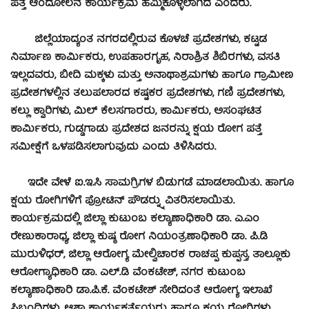
ಪತ್ತೆ ಆಂದೋಲನ ಕಾರ್ಯಕ್ರಮ ಹಮ್ಮಿಕೊಳ್ಳಲಾಗಿದೆ ಎಂದರು.
ಜಿಲ್ಲೆಯಾದ್ಯಂತ ನಗರದಲ್ಲಿರುವ ಕೊಳಚೆ ಪ್ರದೇಶಗಳು, ಕಟ್ಟಡ
ನಿರ್ಮಾಣ ಕಾರ್ಮಿಕರು, ಉಪಹಾರಗೃಹ, ನಿರಾಶ್ರಿತ ಶಿಬಿರಗಳು, ವಸತಿ
ಇಲ್ಲದವರು, ಬೀದಿ ಮಕ್ಕಳು ಮತ್ತು ಅನಾಥಾಶ್ರಮಗಳು ಹಾಗೂ ಗ್ರಾಮೀಣ
ಪ್ರದೇಶಗಳಲ್ಲಿನ ತಲುಪಲಾರದ ಕಷ್ಟಕರ ಪ್ರದೇಶಗಳು, ಗಣಿ ಪ್ರದೇಶಗಳು,
ಕಲ್ಲು ಕ್ವಾರಿಗಳು, ಮಿಲ್ ಕೆಲಸಗಾರರು, ಕಾರ್ಮಿಕರು, ಅಸಂಘಟಿತ
ಕಾರ್ಮಿಕರು, ಗುಡ್ಡಗಾಡು ಪ್ರದೇಶದ ಜನರನ್ನು ಕ್ಷಯ ರೋಗ ಪತ್ತೆ
ಸಮೀಕ್ಷೆಗೆ ಒಳಪಡಿಸಲಾಗುವುದು ಎಂದು ತಿಳಿಸಿದರು.
ಇದೇ ವೇಳೆ ಐ.ಇ.ಸಿ ಸಾಮಗ್ರಿಗಳ ಬಿಡುಗಡೆ ಮಾಡಲಾಯಿತು. ಹಾಗೂ
ಕ್ಷಯ ರೋಗಿಗಳಿಗೆ ಪ್ರೋಟಿನ್ ಪೌಡರ್‍ನ್ನು ವಿತರಿಸಲಾಯಿತು.
ಕಾರ್ಯಕ್ರಮದಲ್ಲಿ ಜಿಲ್ಲಾ ಕುಟುಂಬ ಕಲ್ಯಾಣಾಧಿಕಾರಿ ಡಾ. ಎ.ಎಂ
ರೇಣುಕಾರಾಧ್ಯ, ಜಿಲ್ಲಾ ಕುಷ್ಠ ರೋಗ ನಿಯಂತ್ರಣಾಧಿಕಾರಿ ಡಾ. ಪಿ.ಡಿ
ಮುರುಳಿಧರ್, ಜಿಲ್ಲಾ ಆರೋಗ್ಯ ಮೇಲ್ವಿಚಾರಕ ರಾಚಪ್ಪ ಕುಪ್ಪಸ್ತ, ತಾಲ್ಲೂಕು
ಆರೋಗ್ಯಾಧಿಕಾರಿ ಡಾ. ಎಲ್.ಡಿ ವೆಂಕಟೇಶ್, ನಗರ ಕುಟುಂಬ
ಕಲ್ಯಾಣಾಧಿಕಾರಿ ಡಾ.ಪಿ.ಕೆ. ವೆಂಕಟೇಶ್ ಸೇರಿದಂತೆ ಆರೋಗ್ಯ ಇಲಾಖೆ