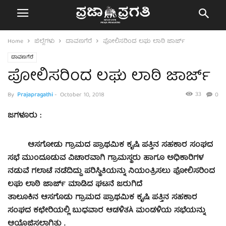
Home
ಜಿಲ್ಲೆಗಳು
ದಾವಣಗೆರೆ
ಪೋಲಿಸರಿಂದ ಲಘು ಲಾಠಿ ಜಾರ್ಜ್
ದಾವಣಗೆರೆ
ಪೋಲಿಸರಿಂದ ಲಘು ಲಾಠಿ ಜಾರ್ಜ್
33
By
Prajapragathi
-
October 10, 2018
0
ಜಗಳೂರು :
ಆಸಗೋಡು ಗ್ರಾಮದ ಪ್ರಾಥಮಿಕ ಕೃಷಿ ಪತ್ತಿನ ಸಹಕಾರ ಸಂಘದ
ಸಭೆ ಮುಂದೂಡುವ ವಿಚಾರವಾಗಿ ಗ್ರಾಮಸ್ಥರು ಹಾಗೂ ಅಧಿಕಾರಿಗಳ
ನಡುವೆ ಗಲಾಟೆ ನಡೆದಿದ್ದು ಪರಿಸ್ಥಿತಿಯನ್ನು ನಿಯಂತ್ರಿಸಲು ಪೋಲಿಸರಿಂದ
ಲಘು ಲಾಠಿ ಜಾರ್ಜ್ ಮಾಡಿದ ಘಟನೆ ಜರುಗಿದೆ
ತಾಲೂಕಿನ ಆಸಗೊಡು ಗ್ರಾಮದ ಪ್ರಾಥಮಿಕ ಕೃಷಿ ಪತ್ತಿನ ಸಹಕಾರ
ಸಂಘದ ಕಛೇರಿಯಲ್ಲಿ ಬುಧವಾರ ಆಡಳಿತÀ ಮಂಡಳಿಯ ಸಭೆಯನ್ನು
ಆಯೊಜಿಸಲಾಗಿತ್ತು .