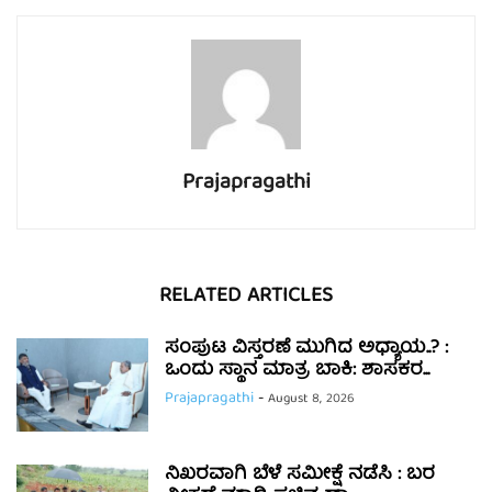
Prajapragathi
RELATED ARTICLES
ಸಂಪುಟ ವಿಸ್ತರಣೆ ಮುಗಿದ ಅಧ್ಯಾಯ..? :
ಒಂದು ಸ್ಥಾನ ಮಾತ್ರ ಬಾಕಿ: ಶಾಸಕರ...
Prajapragathi
-
August 8, 2026
ನಿಖರವಾಗಿ ಬೆಳೆ ಸಮೀಕ್ಷೆ ನಡೆಸಿ : ಬರ