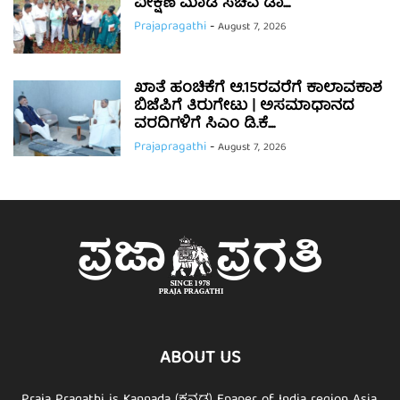
ವೀಕ್ಷಣೆ ಮಾಡಿ ಸಚಿವ ಡಾ....
Prajapragathi
-
August 7, 2026
ಖಾತೆ ಹಂಚಿಕೆಗೆ ಆ.15ರವರೆಗೆ ಕಾಲಾವಕಾಶ
ಬಿಜೆಪಿಗೆ ತಿರುಗೇಟು | ಅಸಮಾಧಾನದ
ವರದಿಗಳಿಗೆ ಸಿಎಂ ಡಿ.ಕೆ....
Prajapragathi
-
August 7, 2026
ABOUT US