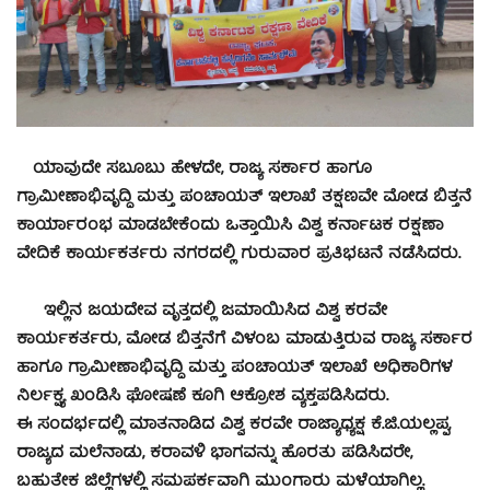
ಯಾವುದೇ ಸಬೂಬು ಹೇಳದೇ, ರಾಜ್ಯ ಸರ್ಕಾರ ಹಾಗೂ
ಗ್ರಾಮೀಣಾಭಿವೃದ್ಧಿ ಮತ್ತು ಪಂಚಾಯತ್ ಇಲಾಖೆ ತಕ್ಷಣವೇ ಮೋಡ ಬಿತ್ತನೆ
ಕಾರ್ಯಾರಂಭ ಮಾಡಬೇಕೆಂದು ಒತ್ತಾಯಿಸಿ ವಿಶ್ವ ಕರ್ನಾಟಕ ರಕ್ಷಣಾ
ವೇದಿಕೆ ಕಾರ್ಯಕರ್ತರು ನಗರದಲ್ಲಿ ಗುರುವಾರ ಪ್ರತಿಭಟನೆ ನಡೆಸಿದರು.
ಇಲ್ಲಿನ ಜಯದೇವ ವೃತ್ತದಲ್ಲಿ ಜಮಾಯಿಸಿದ ವಿಶ್ವ ಕರವೇ
ಕಾರ್ಯಕರ್ತರು, ಮೋಡ ಬಿತ್ತನೆಗೆ ವಿಳಂಬ ಮಾಡುತ್ತಿರುವ ರಾಜ್ಯ ಸರ್ಕಾರ
ಹಾಗೂ ಗ್ರಾಮೀಣಾಭಿವೃದ್ಧಿ ಮತ್ತು ಪಂಚಾಯತ್ ಇಲಾಖೆ ಅಧಿಕಾರಿಗಳ
ನಿರ್ಲಕ್ಷ್ಯ ಖಂಡಿಸಿ ಘೋಷಣೆ ಕೂಗಿ ಆಕ್ರೋಶ ವ್ಯಕ್ತಪಡಿಸಿದರು.
ಈ ಸಂದರ್ಭದಲ್ಲಿ ಮಾತನಾಡಿದ ವಿಶ್ವ ಕರವೇ ರಾಜ್ಯಾಧ್ಯಕ್ಷ ಕೆ.ಜಿ.ಯಲ್ಲಪ್ಪ,
ರಾಜ್ಯದ ಮಲೆನಾಡು, ಕರಾವಳಿ ಭಾಗವನ್ನು ಹೊರತು ಪಡಿಸಿದರೇ,
ಬಹುತೇಕ ಜಿಲ್ಲೆಗಳಲ್ಲಿ ಸಮಪರ್ಕವಾಗಿ ಮುಂಗಾರು ಮಳೆಯಾಗಿಲ್ಲ.