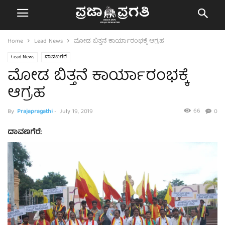
Home
Lead News
ಮೋಡ ಬಿತ್ತನೆ ಕಾರ್ಯಾರಂಭಕ್ಕೆ ಆಗ್ರಹ
Lead News
ದಾವಣಗೆರೆ
ಮೋಡ ಬಿತ್ತನೆ ಕಾರ್ಯಾರಂಭಕ್ಕೆ
ಆಗ್ರಹ
66
By
Prajapragathi
-
July 19, 2019
0
ದಾವಣಗೆರೆ: