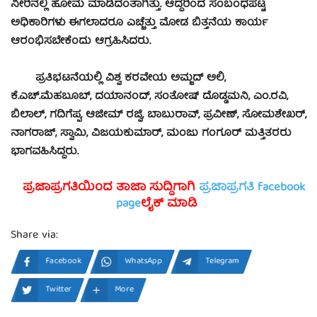
ನೀರಿನಲ್ಲಿ ಹೋಮ ಮಾಡಿದಂತಾಗಿತ್ತು. ಆದ್ದರಿಂದ ಸಂಬಂಧಪಟ್ಟ
ಅಧಿಕಾರಿಗಳು ಈಗಲಾದರೂ ಎಚ್ಚೆತ್ತು ಮೋಡ ಬಿತ್ತನೆಯ ಕಾರ್ಯ
ಆರಂಭಿಸಬೇಕೆಂದು ಆಗ್ರಹಿಸಿದರು.
ಪ್ರತಿಭಟನೆಯಲ್ಲಿ ವಿಶ್ವ ಕರವೇಯ ಅಮ್ಜದ್ ಅಲಿ,
ಕೆ.ಎಚ್.ಮೆಹಬೂಬ್, ದಯಾನಂದ್, ಸಂತೋಷ್ ದೊಡ್ಡಮನಿ, ಎಂ.ರವಿ,
ಬಿಲಾಲ್, ಗದಿಗೆಪ್ಪ, ಆಜೀಮ್ ರಜ್ವಿ, ಬಾಬುರಾವ್, ಪ್ರವೀಣ್, ಸೋಮಶೇಖರ್,
ನಾಗರಾಜ್, ಸ್ವಾಮಿ, ವಿಜಯಕುಮಾರ್, ಮಂಜು ಗಂಗೂರ್ ಮತ್ತಿತರರು
ಭಾಗವಹಿಸಿದ್ದರು.
ಪ್ರಜಾಪ್ರಗತಿಯಿಂದ ತಾಜಾ ಸುದ್ದಿಗಾಗಿ
ಪ್ರಜಾಪ್ರಗತಿ facebook
page
ಲೈಕ್ ಮಾಡಿ
Share via:
Facebook
WhatsApp
Telegram
Twitter
More