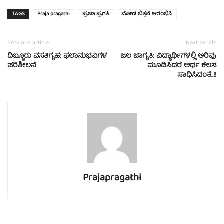
TAGS
Praja pragathi
ಪ್ರಜಾ ಪ್ರಗತಿ
ಮೋಡ ಬಿತ್ತನೆ ಆರಂಭಿಸಿ
Previous article
Next article
ದಿಬ್ಬೂರು ವಸತಿಗೃಹ: ಫಲಾನುಭವಿಗಳ
ಜಲ ಜಾಗೃತಿ: ವಿದ್ಯಾರ್ಥಿಗಳಲ್ಲಿ ಅರಿವು
ಪರಿಶೀಲನೆ
ಮೂಡಿಸಿದರೆ ಅರ್ಧ ಕೆಲಸ
ಸಾಧಿಸಿದಂತೆ..!!
Prajapragathi