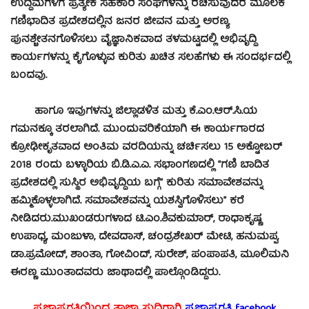
ಉದ್ದಿಮೆಗಳಿಗೆ ಪ್ರತ್ಯೇಕ ಸಹಕಾರಿ ಸಂಘಗಳನ್ನು ರಚಿಸುವುದರ ಮೂಲಕ
ಗಣಿಭಾದಿತ ಪ್ರದೇಶದಲ್ಲಿನ ಜನರ ಜೀವನ ಮತ್ತು ಅರಣ್ಯ
ಪುನಶ್ಚೇತನಗೊಳಿಸಲು ವೈಜ್ಞಾನಿಕವಾದ ತಳಮಟ್ಟದಲ್ಲಿ ಅಭಿವೃದ್ದಿ
ಕಾರ್ಯಗಳನ್ನು ಕೈಗೊಳ್ಳುವ ಕುರಿತು ಖಚಿತ ಸಲಹೆಗಳು ಈ ಸಂದರ್ಭದಲ್ಲಿ
ಬಂದವು.
ಹಾಗೂ ಇವುಗಳನ್ನು ಜಿಲ್ಲಾಡಳಿತ ಮತ್ತು ಕೆ.ಎಂ.ಆರ್.ಸಿ.ಯ
ಗಮನಕ್ಕೂ ತರಲಾಗಿದೆ. ಮುಂದುವರಿಕೆಯಾಗಿ ಈ ಕಾರ್ಯಗಾರದ
ಕ್ರೋಢೀಕೃತವಾದ ಅಂತಿಮ ವರದಿಯನ್ನು ಚರ್ಚಿಸಲು 15 ಅಕ್ಟೋಬರ್
2018 ರಂದು ಬಳ್ಳಾರಿಯ ಬಿ.ಡಿ.ಎ.ಎ. ಸಭಾಂಗಣದಲ್ಲಿ “ಗಣಿ ಬಾದಿತ
ಪ್ರದೇಶದಲ್ಲಿ ಸುಸ್ಥಿರ ಅಭಿವೃದ್ದಿಯ ಬಗ್ಗೆ” ಕುರಿತು ಸಮಾವೇಶವನ್ನು
ಹಮ್ಮಿಕೊಳ್ಳಲಾಗಿದೆ. ಸಮಾವೇಶವನ್ನು ಯಶಸ್ವಿಗೊಳಿಸಲು” ಕರೆ
ನೀಡಿದರು.
ಮುಖಂಡರುಗಳಾದ ಟಿ.ಎಂ.ಶಿವಕುಮಾರ್, ರಾಧಾಕೃಷ್ಣ
ಉಪಾಧ್ಯ, ಮಂಜುಳಾ, ದೇವದಾಸ್, ಚಂದ್ರಶೇಖರ್ ಮೇಟಿ, ಹನುಮಪ್ಪ,
ಡಾ.ಪ್ರಮೋದ್, ಶಾಂತಾ, ಗೋವಿಂದ್, ಸುರೇಶ್, ಪಂಪಾಪತಿ, ಮೂಲಿಮನಿ
ಈರಣ್ಣ ಮುಂತಾದವರು ಜಾಥಾದಲ್ಲಿ ಪಾಲ್ಗೊಂಡಿದ್ದರು.