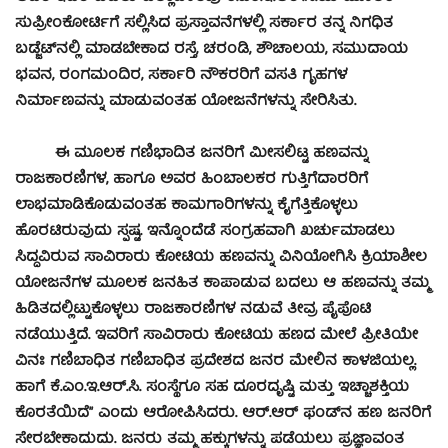
ಸುಪ್ರೀಂಕೋರ್ಟಿಗೆ ಸಲ್ಲಿಸಿದ ಪ್ರಸ್ತಾವನೆಗಳಲ್ಲಿ ಸರ್ಕಾರ ತನ್ನ ನಿಗಧಿತ
ಬಡ್ಜೆಟ್‍ನಲ್ಲಿ ಮಾಡಬೇಕಾದ ರಸ್ತೆ, ಚರಂಡಿ, ಶೌಚಾಲಯ, ಸಮುದಾಯ
ಭವನ, ರಂಗಮಂದಿರ, ಸರ್ಕಾರಿ ನೌಕರರಿಗೆ ವಸತಿ ಗೃಹಗಳ
ನಿರ್ಮಾಣವನ್ನು ಮಾಡುವಂತಹ ಯೋಜನೆಗಳನ್ನು ಸೇರಿಸಿತು.
ಈ ಮೂಲಕ ಗಣಿಭಾದಿತ ಜನರಿಗೆ ಮೀಸಲಿಟ್ಟ ಹಣವನ್ನು
ರಾಜಕಾರಣಿಗಳ, ಹಾಗೂ ಅವರ ಹಿಂಬಾಲಕರ ಗುತ್ತಿಗೆದಾರರಿಗೆ
ಲಾಭಮಾಡಿಕೊಡುವಂತಹ ಕಾಮಗಾರಿಗಳನ್ನು ಕೈಗೆತ್ತಿಕೊಳ್ಳಲು
ಹೊರಟಿರುವುದು ಸ್ಪಷ್ಟ. ಇನ್ನೊಂದೆಡೆ ಸಂಗ್ರಹವಾಗಿ ಖರ್ಚುಮಾಡಲು
ಸಿದ್ಧವಿರುವ ಸಾವಿರಾರು ಕೋಟಿಯ ಹಣವನ್ನು ವಿನಿಯೋಗಿಸಿ ಕ್ರಿಯಾಶೀಲ
ಯೋಜನೆಗಳ ಮೂಲಕ ಜನಹಿತ ಕಾಪಾಡುವ ಬದಲು ಆ ಹಣವನ್ನು ತಮ್ಮ
ಹಿಡಿತದಲ್ಲಿಟ್ಟುಕೊಳ್ಳಲು ರಾಜಕಾರಣಿಗಳ ನಡುವೆ ತೀವ್ರ ಪೈಪೊಟಿ
ನಡೆಯುತ್ತಿದೆ. ಇವರಿಗೆ ಸಾವಿರಾರು ಕೋಟಿಯ ಹಣದ ಮೇಲೆ ಪ್ರೀತಿಯೇ
ವಿನಃ ಗಣಿಬಾಧಿತ ಗಣಿಬಾಧಿತ ಪ್ರದೇಶದ ಜನರ ಮೇಲಿನ ಕಾಳಜಿಯಲ್ಲ.
ಹಾಗೆ ಕೆ.ಎಂ.ಇ.ಆರ್.ಸಿ. ಸಂಸ್ಥೆಗೂ ಸಹ ದೂರದೃಷ್ಟಿ ಮತ್ತು ಇಚ್ಚಾಶಕ್ತಿಯ
ಕೊರತೆಯಿದೆ” ಎಂದು ಆರೋಪಿಸಿದರು. ಆರ್.ಆರ್ ಫಂಡ್‍ನ ಹಣ ಜನರಿಗೆ
ಸೇರಬೇಕಾದುದು. ಜನರು ತಮ್ಮ ಹಕ್ಕುಗಳನ್ನು ಪಡೆಯಲು ಪ್ರಜ್ಞಾವಂತ