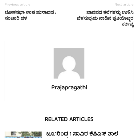
Previous article
Next article
ಲೋಕಸಭಾ ಉಪ ಚುನಾವಣೆ :
ಜಾನಪದ ಕಲೆಗಳನ್ನು ಉಳಿಸಿ
ಸಂಚಾರಿ ದಳ
ಬೆಳಸುವುದು ನಾಡಿನ ಪ್ರತಿಯೊಬ್ಬರ
ಕರ್ತವ್ಯ
Prajapragathi
RELATED ARTICLES
ಜೂ.1ರಿಂದ 1 ಸಾವಿರ ಕೆಪಿಎಸ್ ಶಾಲೆ