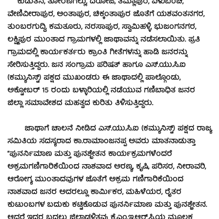
ಕುಡುತಿನಿ, ತೋರಣಗಲ್ಲು, ದರೋಜಿ, ತಿಮ್ಲಾಪುರ, ಏಳುಬಿಂಚಿ,
ವೇಣಿವೀರಾಪುರ, ಅಂತಾಪುರ, ಚಿಕ್ಕಂತಾಪುರ ಜೊತೆಗೆ ಯಶವಂತನಗರ,
ತುಂಬರಗುದ್ದಿ, ಕಮತೂರು, ನರಸಾಪುರ, ಸ್ವಾಮಿಹಳ್ಳಿ, ಭುಜಂಗನಗರ,
ಲಕ್ಷ್ಮಿಪುರ ಮುಂತಾದ ಗ್ರಾಮಗಳಲ್ಲಿ ಜಾಥಾವನ್ನು ನಡೆಸಲಾಯಿತು. ಪ್ರತಿ
ಗ್ರಾಮದಲ್ಲಿ ಕಾರ್ಯಕರ್ತರು ಕ್ರಾಂತಿ ಗೀತೆಗಳನ್ನು ಹಾಡಿ ಜನರನ್ನು
ಸೇರಿಸುತ್ತಿದ್ದರು. ಜನ ಸಂಗ್ರಾಮ ಪರಿಷತ್ ಹಾಗೂ ಎಸ್.ಯು.ಸಿ.ಐ
(ಕಮ್ಯುನಿಸ್ಟ್) ಪಕ್ಷದ ಮುಖಂಡರು ಈ ಜಾಥಾದಲ್ಲಿ ಪಾಲ್ಗೊಂಡು,
ಅಕ್ಟೋಬರ್ 15 ರಂದು ಬಳ್ಳಾರಿಯಲ್ಲಿ ನಡೆಯುವ ಗಣಿಬಾಧಿತ ಜನರ
ಜಿಲ್ಲಾ ಸಮಾವೇಶದ ಮಹತ್ವದ ಕುರಿತು ತಿಳಿಸುತ್ತಿದ್ದರು.
ಜಾಥಾಗೆ ಚಾಲನೆ ನೀಡಿದ ಎಸ್.ಯು.ಸಿ.ಐ (ಕಮ್ಯುನಿಸ್ಟ್) ಪಕ್ಷದ ರಾಜ್ಯ
ಸಮಿತಿಯ ಸದಸ್ಯರಾದ ಕಾ.ರಾಮಾಂಜನಪ್ಪ ಅವರು ಮಾತನಾಡುತ್ತಾ
“ಪುನರ್ನಿಮಾಣ ಮತ್ತು ಪುನಶ್ಛೇತನ ಕಾರ್ಯಕ್ರಮಗಳೆಂದರೆ
ಅಕ್ರಮಗಣಿಗಾರಿಕೆಯಿಂದ ನಾಶವಾದ ಅರಣ್ಯ, ಕೃಷಿ, ಪರಿಸರ, ನೀರಾವರಿ,
ಆರೋಗ್ಯ ಮುಂತಾದವುಗಳ ಜೊತೆಗೆ ಅಕ್ರಮ ಗಣಿಗಾರಿಕೆಯಿಂದ
ನಾಶವಾದ ಜನರ ಅದರಲ್ಲೂ ಕಾರ್ಮಿಕರ, ಮಹಿಳೆಯರ, ರೈತರ
ಕುಟುಂಬಗಳ ಬದುಕು ಕಟ್ಟಿಕೊಡುವ ಪುನರ್ನಿಮಾಣ ಮತ್ತು ಪುನಶ್ಚೇತನ.
ಆದರೆ ಇದರ ಬದಲು ಜಿಲ್ಲಾಡಳಿತವು ಕೆ.ಎಂ.ಇ.ಆರ್.ಸಿ.ಯ ಮೂಲಕ