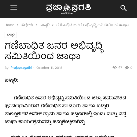
Home
ಜಿಲ್ಲೆಗಳು
ಬಳ್ಳಾರಿ
ಗಣಿಬಾಧಿತ ಜನರ ಅಭಿವೃದ್ಧಿ ಸಮಿತಿಯಿಂದ ಜಾಥಾ
ಬಳ್ಳಾರಿ
ಗಣಿಬಾಧಿತ ಜನರ ಅಭಿವೃದ್ಧಿ
ಸಮಿತಿಯಿಂದ ಜಾಥಾ
47
By
Prajapragathi
-
October 11, 2018
0
ಬಳ್ಳಾರಿ:
ಗಣಿಬಾಧಿತ ಜನರ ಅಭಿವೃದ್ಧಿ ಸಮಿತಿಯಿಂದ ಜಿಲ್ಲಾ ಸಮಾವೇಶದ
ಪೂರ್ವಭಾವಿಯಾಗಿ ಗಣಿಬಾಧಿತ ಸಂಡೂರು ಹಾಗೂ ಬಳ್ಳಾರಿ
ತಾಲ್ಲೂಕುಗಳ ಅನೇಕ ಗ್ರಾಮ ಹಾಗೂ ಪಟ್ಟಣಗಳಲ್ಲಿ ಇಂದು ಮತ್ತು ನಿನ್ನೆ
ಜಾಥಾ ಕಾರ್ಯಕ್ರಮವನ್ನು ಹಮ್ಮಿಕೊಳ್ಳಲಾಗಿತ್ತು.