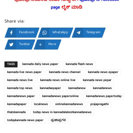
ಪ್ರಜಾಪ್ರಗತಿಯಿಂದ ತಾಜಾ ಸುದ್ದಿಗಾಗಿ
ಪ್ರಜಾಪ್ರಗತಿ facebook
page
ಲೈಕ್ ಮಾಡಿ
Share via:
Facebook
WhatsApp
Telegram
Twitter
More
TAGS
kannada daily news paper
kannada flash news
kannada live news paper
kannada news channel
kannada news epaper
kannada news live
kannada news online live
kannada news pepar
kannada top news
kannadaepaper
kannadanew
kannadanews
kannadanews paper
kannadanews paperonline
kannadanews papertoday
kannadapaper
localnews
onlinekannadanews
prajapragathi
thatskannada
today news in kannadalatestkannadanews
todaykannada news paper
ಪ್ರಜಾಪ್ರಗತಿ