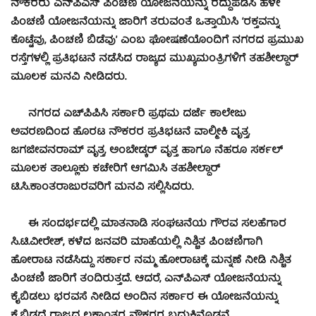
ನೌಕರರು ಎನ್‍ಪಿಎಸ್ ಪಿಂಚಣಿ ಯೋಜನೆಯನ್ನು ರದ್ದುಪಡಿಸಿ ಹಳೇ
ಪಿಂಚಣಿ ಯೋಜನೆಯನ್ನು ಜಾರಿಗೆ ತರುವಂತೆ ಒತ್ತಾಯಿಸಿ ‘ರಕ್ತವನ್ನು
ಕೊಟ್ಟೆವು, ಪಿಂಚಣಿ ಬಿಡೆವು’ ಎಂಬ ಘೋಷಣೆಯೊಂದಿಗೆ ನಗರದ ಪ್ರಮುಖ
ರಸ್ತೆಗಳಲ್ಲಿ ಪ್ರತಿಭಟನೆ ನಡೆಸಿದ ರಾಜ್ಯದ ಮುಖ್ಯಮಂತ್ರಿಗಳಿಗೆ ತಹಶೀಲ್ದಾರ್
ಮೂಲಕ ಮನವಿ ನೀಡಿದರು.
ನಗರದ ಎಚ್‍ಪಿಪಿಸಿ ಸರ್ಕಾರಿ ಪ್ರಥಮ ದರ್ಜೆ ಕಾಲೇಜು
ಅವರಣದಿಂದ ಹೊರಟ ನೌಕರರ ಪ್ರತಿಭಟನೆ ವಾಲ್ಮೀಕಿ ವೃತ್ತ,
ಜಗಜೀವನರಾಮ್ ವೃತ್ತ, ಅಂಬೇಡ್ಕರ್ ವೃತ್ತ ಹಾಗೂ ನೆಹರೂ ಸರ್ಕಲ್
ಮೂಲಕ ತಾಲ್ಲೂಕು ಕಚೇರಿಗೆ ಆಗಮಿಸಿ ತಹಶೀಲ್ದಾರ್
ಟಿ.ಸಿ.ಕಾಂತರಾಜುರವರಿಗೆ ಮನವಿ ಸಲ್ಲಿಸಿದರು.
ಈ ಸಂದರ್ಭದಲ್ಲಿ ಮಾತನಾಡಿ ಸಂಘಟನೆಯ ಗೌರವ ಸಲಹೆಗಾರ
ಸಿ.ಟಿ.ವೀರೇಶ್, ಕಳೆದ ಜನವರಿ ಮಾಹೆಯಲ್ಲಿ ನಿಶ್ಚಿತ ಪಿಂಚಣಿಗಾಗಿ
ಹೋರಾಟ ನಡೆಸಿದ್ದು ಸರ್ಕಾರ ನಮ್ಮ ಹೋರಾಟಕ್ಕೆ ಮನ್ನಣೆ ನೀಡಿ ನಿಶ್ಚಿತ
ಪಿಂಚಣಿ ಜಾರಿಗೆ ತಂದಿರುತ್ತದೆ. ಆದರೆ, ಎನ್‍ಪಿಎಸ್ ಯೋಜನೆಯನ್ನು
ಕೈಬಿಡಲು ಭರವಸೆ ನೀಡಿದ ಅಂದಿನ ಸರ್ಕಾರ ಈ ಯೋಜನೆಯನ್ನು