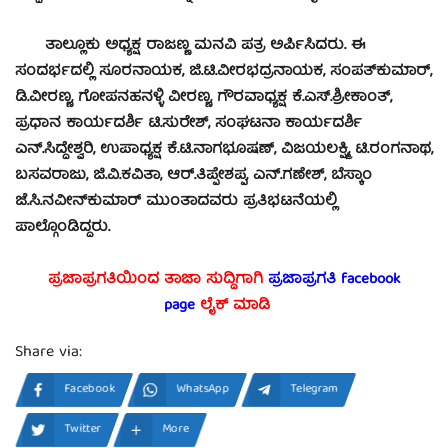
ತಾಲ್ಲೂಕು ಅಧ್ಯಕ್ಷ ರಾಜಣ್ಣ ಮನವಿ ಪತ್ರ ಅರ್ಪಿಸಿದರು. ಈ
ಸಂದರ್ಭದಲ್ಲಿ ಸೂರನಾಯಕ, ಜಿ.ಟಿ.ವೀರಭದ್ರನಾಯಕ, ಸಂಪತ್‍ಕುಮಾರ್,
ಡಿ.ವೀರಣ್ಣ, ಗೋಪನಹನಳ್ಳಿ ವೀರಣ್ಣ, ಗೌರವಾಧ್ಯಕ್ಷ ಕೆ.ಎಸ್.ಶ್ರೀಕಾಂತ್,
ಪ್ರಧಾನ ಕಾರ್ಯದರ್ಶಿ ಟಿ.ಸುರೇಶ್, ಸಂಘಟನಾ ಕಾರ್ಯದರ್ಶಿ
ಎನ್.ಸಿದ್ದೇಶ್ವರಿ, ಉಪಾಧ್ಯಕ್ಷ ಕೆ.ಟಿ.ನಾಗಭೂಷಣ್, ವಿಜಯಲಕ್ಷ್ಮಿ, ಟಿ.ರಂಗನಾಥ,
ಬಸವರಾಜು, ಜಿ.ವಿ.ಕವಿತಾ, ಆರ್.ತಿಪ್ಪೇಶಪ್ಪ, ಎನ್.ಗಣೇಶ್, ಬೆಸ್ಕಾಂ
ಜೆ.ಸಿ.ನವೀನ್‍ಕುಮಾರ್ ಮುಂತಾದವರು ಪ್ರತಿಭಟನೆಯಲ್ಲಿ
ಪಾಲ್ಗೊಂಡಿದ್ದರು.
ಪ್ರಜಾಪ್ರಗತಿಯಿಂದ ತಾಜಾ ಸುದ್ದಿಗಾಗಿ
ಪ್ರಜಾಪ್ರಗತಿ facebook
page
ಲೈಕ್ ಮಾಡಿ
Share via:
Facebook
WhatsApp
Telegram
Twitter
More