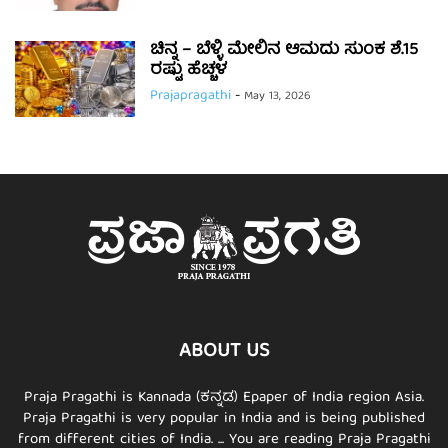
ಚಿನ್ನ – ಬೆಳ್ಳಿ ಮೇಲಿನ ಆಮದು ಸುಂಕ ಶೆ.15
ರಷ್ಟು ಹೆಚ್ಚಳ
Prajapragathi
-
May 13, 2026
ABOUT US
Praja Pragathi is Kannada (ಕನ್ನಡ) Epaper of India region Asia.
Praja Pragathi is very popular in India and is being published
from different cities of India. ... You are reading Praja Pragathi