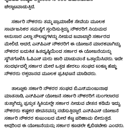
ಕೈಬಿಡದೆ ರಾಜ್ಯದ ಲಕ್ಷಾಂತರ ನೌಕರರ ಬದುಕಿನೊಡನೆ
ಚೆಲ್ಲಾಟವಾಡುತ್ತಿದೆ.
ಸರ್ಕಾರಿ ನೌಕರರು ತಮ್ಮ ಪ್ರಾಮಾಣಿಕ ಸೇವೆಯ ಮೂಲಕ
ಸಾರ್ವಜನಿಕರ ಸಮಸ್ಯೆಗೆ ಸ್ಪಂದಿಸುತ್ತಿದ್ದು, ನೌಕರರಿಗೆ ನಿಯಮದ
ಅನುಸಾರ ಎಲ್ಲಾ ಸೌಲಭ್ಯಗಳನ್ನು ನೀಡುವ ಜವಾಬ್ದಾರಿ ಸರ್ಕಾರದ
ಮೇಲಿದೆ. ಆದರೆ, ಎನ್‍ಪಿಎಸ್ ನೌಕರರಿಗೆ ಈ ಯೋಜನೆ ಮಾರಕವಾಗಿದ್ದು,
ನೌಕರರ ಬದುಕಿತ ಹಿತದೃಷ್ಠಿಯಿಂದ ಸರ್ಕಾರ ಈ ಯೋಜನೆಯನ್ನು
ಸ್ಥಗಿತಗೊಳಿಸಿ ಓಪಿಎಸ್ ಮರು ಜಾರಿ ಮಾಡುವಂತೆ ಒತ್ತಾಯಿಸಿದರು. ಇದೇ
ಸಂದರ್ಭದಲ್ಲಿ ಸರ್ಕಾರ ಮೇಲೆ ಒತ್ತಡ ಹೇರಲು ಸಂಘದ 60ಕ್ಕೂ ಹೆಚ್ಚು
ನೌಕರರು ರಕ್ತದಾನದ ಮೂಲಕ ಪ್ರತಿಭಟನೆ ಮಾಡಿದರು.
ತಾಲ್ಲೂಕು ಸರ್ಕಾರಿ ನೌಕರರ ಸಂಘದ ಬಿ.ಎಸ್.ಮಂಜುನಾಥ
ಮಾತನಾಡಿ, ಎನ್‍ಪಿಎಸ್ ಯೋಜನೆ ಸರ್ಕಾರಿ ನೌಕರರಿಗೆ ನುಂಗಲಾರದ
ತುತ್ತಾಗಿದ್ದು, ಪ್ರಸ್ತುತ ಸ್ಥಿತಿಯಲ್ಲೇ ಸರ್ಕಾರ ನೀಡುವ ವೇತನ ಕಡಿಮೆ ಇದ್ದು,
ನೌಕರರು ಕಷ್ಟಕರ ಜೀವನವನ್ನು ನಡೆಸುತ್ತಿದ್ಧಾರೆ. ಎನ್‍ಪಿಎಸ್ ಯೋಜನೆ
ಸರ್ಕಾರಿ ನೌಕರರ ಕುಟುಂಬದ ಮೇಲೆ ಕೆಟ್ಟ ಪರಿಣಾಮ ಬೀರುತ್ತದೆ.
ಅದ್ದರಿಂದ ಈ ಯೋಜನೆಯನ್ನು ಸರ್ಕಾರ ಕೂಡಲೇ ಕೈಬಿಡಬೇಕು ಎಂದರು.