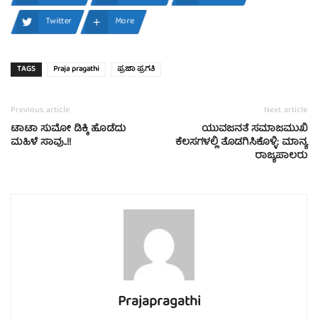
Twitter
More
TAGS
Praja pragathi
ಪ್ರಜಾ ಪ್ರಗತಿ
Previous article
Next article
ಟಾಟಾ ಸುಮೋ ಡಿಕ್ಕಿ ಹೊಡೆದು
ಯುವಜನತೆ ಸಮಾಜಮುಖಿ
ಮಹಿಳೆ ಸಾವು..!!
ಕೆಲಸಗಳಲ್ಲಿ ತೊಡಗಿಸಿಕೊಳ್ಳಿ: ಮಾನ್ಯ
ರಾಜ್ಯಪಾಲರು
Prajapragathi