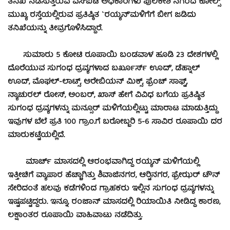
ತನಿಖೆ ನಡೆಸುತ್ತಿರುವ ಎಸ್‍ಐಟಿ ಅಧಿಕಾರಿಗಳು ಪುಲಿಕೇಶಿ ನಗರದ ಕೋಲ್ಸ್
ಮುಖ್ಯ ರಸ್ತೆಯಲ್ಲಿರುವ ಪ್ರತಿಷ್ಠಿತ `ರಯ್ಯನ್’ಮಳಿಗೆಗೆ ಬೀಗ ಜಡಿದು
ತನಿಖೆಯನ್ನು ತೀವ್ರಗೊಳಿಸಿದ್ದಾರೆ.
ಸುಮಾರು 5 ಕೋಟಿ ರೂಪಾಯಿ ಬಂಡವಾಳ ಹೂಡಿ 23 ದೇಶಗಳಲ್ಲಿ
ದೊರೆಯುವ ಸುಗಂಧ ದ್ರವ್ಯಗಳಾದ ಬರ್ಖೂರ್ಸ್ ಊದ್’, ಡೆಹ್ನಾಲ್
ಊದ್, ಮೊಘಲ್-ಲಾಟ್ಸ್, ಅರೇಬಿಯನ್ ಮಿಕ್ಸ್, ಫ್ರೆಂಚ್ ಸಾಫ್ಟ್,
ನ್ಯಾಚುರಲ್ ರೋಸ್, ಅಂಬರ್, ಖಾಸ್ ಹೇಗೆ ವಿವಿಧ ಬಗೆಯ ಪ್ರತಿಷ್ಠಿತ
ಸುಗಂಧ ದ್ರವ್ಯಗಳನ್ನು ಮನ್ಸೂರ್ ಮಳಿಗೆಯಲ್ಲಿಟ್ಟು ಮಾರಾಟ ಮಾಡುತ್ತಿದ್ದು
ಇವುಗಳ ಬೆಲೆ ಪ್ರತಿ 100 ಗ್ರಾಂ.ಗೆ ಬರೋಬ್ಬರಿ 5-6 ಸಾವಿರ ರೂಪಾಯಿ ದರ
ಮಾರುಕಟ್ಟೆಯಲ್ಲಿದೆ.
ಮಾರ್ಚ್ ಮಾಸದಲ್ಲಿ ಆರಂಭವಾಗಿದ್ದ ರಯ್ಯನ್ ಮಳಿಗೆಯಲ್ಲಿ
ಇತ್ತೀಚಿಗೆ ವ್ಯಾಪಾರ ಹೆಚ್ಚಾಗಿತ್ತು ಶಿವಾಜಿನಗರ, ಆರ್‍ಟಿನಗರ, ಫ್ರೇಝರ್ ಟೌನ್
ಸೇರಿದಂತೆ ಹಲವು ಕಡೆಗಳಿಂದ ಗ್ರಾಹಕರು ಇಲ್ಲಿನ ಸುಗಂಧ ದ್ರವ್ಯಗಳನ್ನು
ಇಷ್ಟಪಟ್ಟಿದ್ದರು. ಇನ್ನೂ, ರಂಜಾನ್ ಮಾಸದಲ್ಲಿ ರಿಯಾಯಿತಿ ನೀಡಿದ್ದ ಕಾರಣ,
ಲಕ್ಷಾಂತರ ರೂಪಾಯಿ ವಾಹಿವಾಟು ನಡೆದಿತ್ತು.