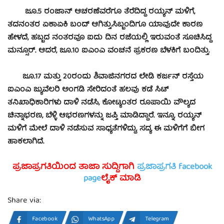
ಜೂ.5 ರಂಜಾನ್‍ ಆಚರಣೆವರೆಗೂ ತೆರೆದಿದ್ದ ರಯ್ಯನ್ ಮಳಿಗೆ,
ತದನಂತರ ಏಕಾಏಕಿ ಬಂದ್ ಆಗಿತ್ತು.ಸಿಬ್ಬಂದಿಗೂ ಯಾವುದೇ ಕಾರಣ
ಹೇಳದೆ, ಹಬ್ಬದ ನಂತರವೂ ಐದು ದಿನ ರಜೆಯಲ್ಲಿ ಇರುವಂತೆ ಸೂಚಿಸಿದ್ದ
ಮನ್ಸೂರ್. ಆದರೆ, ಜೂ.10 ಐಎಂಎ ವಂಚನೆ ಪ್ರಕರಣ ಬೆಳಕಿಗೆ ಬಂದಿತ್ತು.
ಜೂ.17 ಮತ್ತು 20ರಂದು ಶಿವಾಜಿನಗರದ ಲೇಡಿ ಕರ್ಜನ್ ರಸ್ತೆಯ
ಐಎಂಎ ಜ್ಯುವೆಲರಿ ಅಂಗಡಿ ಸೇರಿದಂತೆ ಹಲವು ಕಡೆ ಸಿಟ್
ತನಿಖಾಧಿಕಾರಿಗಳು ದಾಳಿ ನಡೆಸಿ, ಕೋಟ್ಯಂತರ ರೂಪಾಯಿ ವೌಲ್ಯದ
ಚಿನ್ನಾಭರಣ, ಬೆಳ್ಳಿ ಆಭರಣಗಳನ್ನು ಜಪ್ತಿ ಮಾಡಿದ್ದಾರೆ. ಇನ್ನೂ, ರಯ್ಯನ್
ಮಳಿಗೆ ಮೇಲೆ ದಾಳಿ ನಡೆಸುವ ಸಾಧ್ಯತೆಗಳಿದ್ದು, ಸದ್ಯ ಈ ಮಳಿಗೆಗೆ ಬೀಗ
ಹಾಕಲಾಗಿದೆ.
ಪ್ರಜಾಪ್ರಗತಿಯಿಂದ ತಾಜಾ ಸುದ್ದಿಗಾಗಿ
ಪ್ರಜಾಪ್ರಗತಿ facebook
page
ಲೈಕ್ ಮಾಡಿ
Share via:
Facebook
WhatsApp
Telegram