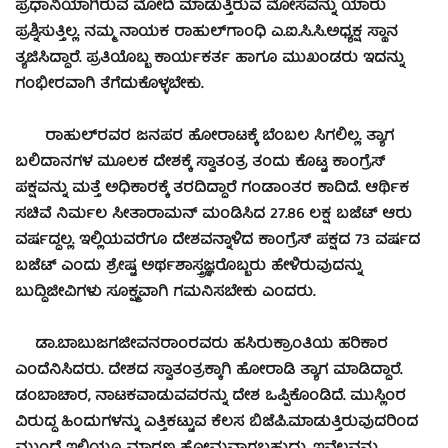
ಪ್ರಧಾನಿಯಾಗಿರುವ ಮೋದಿ ಮಾಡುತ್ತಿರುವ ಮೋಸವನ್ನು ಯಾರು
ಪ್ರಶ್ನಿಸುತ್ತಿಲ್ಲ. ನಮ್ಮ ನಾಯಕ ರಾಹುಲ್‍ಗಾಂಧಿ ಎ.ಐ.ಸಿ.ಸಿ.ಅಧ್ಯಕ್ಷ ಸ್ಥಾನ
ತ್ಯಜಿಸಿದ್ದಾರೆ. ಪ್ರತಿಯೊಬ್ಬ ಕಾರ್ಯಕರ್ತ ಹಾಗೂ ಮುಖಂಡರು ಇದನ್ನು
ಗಂಭೀರವಾಗಿ ತೆಗೆದುಕೊಳ್ಳಬೇಕು.
ರಾಹುಲ್‍ರವರ ಜನಪರ ಹೋರಾಟಕ್ಕೆ ಬೆಂಬಲ ಸಿಗಲಿಲ್ಲ. ತ್ಯಾಗ
ಬಲಿದಾನಗಳ ಮೂಲಕ ದೇಶಕ್ಕೆ ಸ್ವಾತಂತ್ರ ತಂದು ಕೊಟ್ಟ ಕಾಂಗ್ರೆಸ್
ಪಕ್ಷವನ್ನು ಮತ್ತೆ ಅಧಿಕಾರಕ್ಕೆ ತರದಿದ್ದಾರೆ ಗಂಡಾಂತರ ಕಾದಿದೆ. ಆರ್ಥಿಕ
ಸಚಿವೆ ನಿರ್ಮಲ ಸೀತಾರಾಮನ್ ಮಂಡಿಸಿದ 27.86 ಲಕ್ಷ ಬಜೆಟ್ ಆರು
ವರ್ಷದ್ದಲ್ಲ. ಇಲ್ಲಿಯವರೆಗೂ ದೇಶವನ್ನಾಳಿದ ಕಾಂಗ್ರೆಸ್ ಪಕ್ಷದ 73 ವರ್ಷದ
ಬಜೆಟ್ ಎಂದು ಶ್ರೇಷ್ಟ ಅರ್ಥಶಾಸ್ತ್ರಜ್ಞರೊಬ್ಬರು ಹೇಳಿರುವುದನ್ನು
ಬುದ್ದಿಜೀವಿಗಳು ಸೂಕ್ಷ್ಮವಾಗಿ ಗಮನಿಸಬೇಕು ಎಂದರು.
ಡಾ.ಬಾಬುಜಗಜೀವನರಾಂರವರು ಹಸಿರುಕ್ರಾಂತಿಯ ಹರಿಕಾರ
ಎಂದೆನಿಸಿದರು. ದೇಶದ ಸ್ವಾತಂತ್ರಕ್ಕಾಗಿ ಹೋರಾಡಿ ತ್ಯಾಗ ಮಾಡಿದ್ದಾರೆ.
ಡಂಬಾಚಾರ, ನಾಟಕವಾಡುವವರನ್ನು ದೇಶ ಒಪ್ಪಿಕೊಂಡಿದೆ. ಮುಸ್ಲಿಂರ
ವಿರುದ್ದ ಹಿಂದುಗಳನ್ನು ಎತ್ತಿಕಟ್ಟುವ ಕೆಲಸ ಬಿಜೆಪಿ.ಮಾಡುತ್ತಿರುವುದರಿಂದ