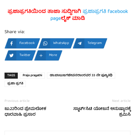
ಪ್ರಜಾಪ್ರಗತಿಯಿಂದ ತಾಜಾ ಸುದ್ದಿಗಾಗಿ
ಪ್ರಜಾಪ್ರಗತಿ facebook
page
ಲೈಕ್ ಮಾಡಿ
Share via:
Facebook
WhatsApp
Telegram
Twitter
More
TAGS
Praja pragathi
ಡಾ.ಬಾಬುಜಗಜೀವನರಾಂರವರ 33 ನೇ ಪುಣ್ಯತಿಥಿ
ಪ್ರಜಾ ಪ್ರಗತಿ
Previous article
Next article
ಜು.22ರಿಂದ ಪ್ರೇಮಲೋಕ
ಸ್ಮಾರ್ಟ್‍ಸಿಟಿ ಯೋಜನೆ ಅನುಷ್ಠಾನಕ್ಕೆ
ಧಾರವಾಹಿ ಪ್ರಸಾರ
ಶ್ರಮಿಸಿ