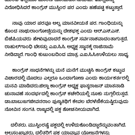
ಮುಂದೆ ಇಲ್ಲಿಯೂ ಮಾರಣ ಹೋಮವಾಗಬಹುದು. ಇವೆಲ್ಲವನ್ನು
ವಿರೋಧಿಸಿದರೆ ಕಾಂಗ್ರೆಸ್ ಮುಸ್ಲಿಂರ ಪರ ಎಂದು ಹಣೆಪಟ್ಟಿ ಕಟ್ಟುತ್ತಾರೆ.
ನಾವು ಯಾರ ಪರವೂ ಅಲ್ಲ. ಮಾನವೀಯತೆ ಪರ. ಗಾಂಧಿಯನ್ನು
ಕೊಂದ ನಾಥುರಾಂಗೋಡ್ಸೆಯನ್ನು ದೇಶಭಕ್ತ ಎಂದು ಆರ್.ಎಸ್.ಎಸ್.
ಬಿಜೆಪಿ.ಯವರು ಹೇಳುವುದಾದರೆ ಕಾಂಗ್ರೆಸ್ ಸರ್ವನಾಶವಾದಂತಾಗುತ್ತದೆ.
ರಾಹುಲ್‍ಗಾಂಧಿ ಬೇಸತ್ತು ಎ.ಐ.ಸಿ.ಸಿ. ಅಧ್ಯಕ್ಷ ಸ್ಥಾನಕ್ಕೆ ರಾಜಿನಾಮೆ
ನೀಡಿದ್ದಾರೆ. ಗಾಂಧಿ ಕುಟುಂಬದಿಂದ ಮಾತ್ರ ಎ.ಐ.ಸಿ.ಸಿ.ಉಳಿಯಲು ಸಾಧ್ಯ.
ಕಾಂಗ್ರೆಸ್ ಸಾಧನೆಗಳನ್ನು ಮನೆ ಮನೆಗೆ ಮುಟ್ಟಿಸಿ ಕಾಂಗ್ರೆಸ್ ಕಟ್ಟುವ
ವಿಚಾರದಲ್ಲಿ ಮೊದಲು ಎಲ್ಲರೂ ಒಂದಾಗೋಣ ಎಂದು ಕಾರ್ಯಕರ್ತರಲ್ಲಿ
ಮನವಿ ಮಾಡಿದರು.
ಜಿಲ್ಲಾ ಕಾಂಗ್ರೆಸ್ ಅಧ್ಯಕ್ಷ ಫಾತ್ಯರಾಜನ್ ಮಾತನಾಡಿ
ಚುನಾವಣೆ ಸಂದರ್ಭದಲ್ಲಿ ಕಾಂಗ್ರೆಸ್ ಕಚೇರಿಯಲ್ಲಿ ನೂಕು ನುಗ್ಗಲಿರುತ್ತದೆ.
ಡಾ.ಬಾಬುಜಗಜೀವನರಾಂ ಪುಣ್ಯತಿಥಿಗೆ ಕೇವಲ ಬೆರಳೆಣಿಕೆಯಷ್ಟಿರುವುದು
ನೋವಿನ ಸಂಗತಿ. ರಾಜ್ಯದಲ್ಲಿ ಪಕ್ಷ ಶೋಚನೀಯವಾಗಿದೆ.
ದಲಿತರು. ಮುಸ್ಲಿಂರಷ್ಟೆ ಪಕ್ಷದಲ್ಲಿ ಉಳಿದುಕೊಂಡಿದ್ದಾರೆನ್ನುವಂತಾಗಿದೆ.
ಅಲ್ಪಸಂಖ್ಯಾತರು, ದಲಿತರಿಗೆ ಪಕ್ಷ ಯಾವ್ಯಾವ ಯೋಜನೆಗಳನ್ನು