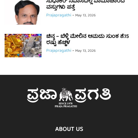
ಸುಧಾಕರ್ ನಿವಾಸದಲ್ಲಿ ವಾಮಾಚಾರದ
ವಸ್ತುಗಳು ಪತ್ತೆ
Prajapragathi
-
May 13, 2026
ಚಿನ್ನ – ಬೆಳ್ಳಿ ಮೇಲಿನ ಆಮದು ಸುಂಕ ಶೆ.15
ರಷ್ಟು ಹೆಚ್ಚಳ
Prajapragathi
-
May 13, 2026
ABOUT US