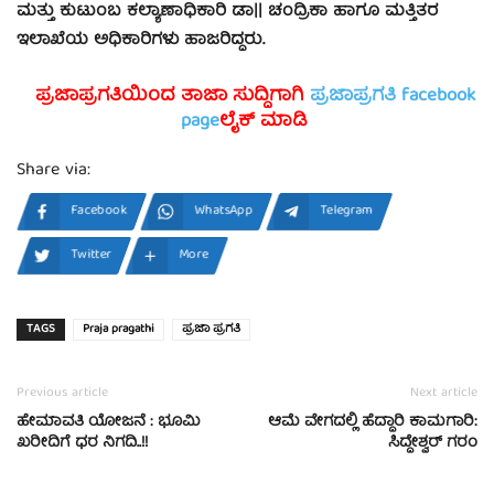
ಮತ್ತು ಕುಟುಂಬ ಕಲ್ಯಾಣಾಧಿಕಾರಿ ಡಾ|| ಚಂದ್ರಿಕಾ ಹಾಗೂ ಮತ್ತಿತರ
ಇಲಾಖೆಯ ಅಧಿಕಾರಿಗಳು ಹಾಜರಿದ್ದರು.
ಪ್ರಜಾಪ್ರಗತಿಯಿಂದ ತಾಜಾ ಸುದ್ದಿಗಾಗಿ
ಪ್ರಜಾಪ್ರಗತಿ facebook
page
ಲೈಕ್ ಮಾಡಿ
Share via:
Facebook
WhatsApp
Telegram
Twitter
More
TAGS
Praja pragathi
ಪ್ರಜಾ ಪ್ರಗತಿ
Previous article
Next article
ಹೇಮಾವತಿ ಯೋಜನೆ : ಭೂಮಿ
ಆಮೆ ವೇಗದಲ್ಲಿ ಹೆದ್ದಾರಿ ಕಾಮಗಾರಿ:
ಖರೀದಿಗೆ ಧರ ನಿಗದಿ..!!
ಸಿದ್ದೇಶ್ವರ್ ಗರಂ