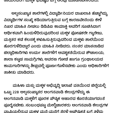
ತಾಯೆಂದರಿಗೆ ಮಕ್ಕಳ ಭವಿಷ್ಯದ ಬಗ್ಗೆ ಅರಿವು ಮೂಡಿಸಬೇಕೆಂದರು.
ಅಲ್ಪಸಂಖ್ಯಾತ ಶಾಲೆಗಳಲ್ಲಿ ವಿದ್ಯಾರ್ಥಿನಿಯರ ದಾಖಲಾತಿ ಹೆಚ್ಚಾಗಿದ್ದು,
ವಿದ್ಯಾರ್ಥಿಗಳ ಸಂಖ್ಯೆ ಕಡಿಯಾಗುತ್ತಿರುವ ಬಗ್ಗೆ ಕಾರಣವೇನೆಂದು ಕೇಳಿ
ನಿಖರ ಮಾಹಿತಿ ನೀಡಲು ಡಿಡಿಪಿಐ ಕಾಮಾಕ್ಷಿ ಅವರಿಗೆ ಸೂಚಿಸಿದಾಗ
ಆರ್ಥಿಕವಾಗಿ ಹಿಂದುಳಿದಿರುವುದರಿಂದ ಮಕ್ಕಳ ಪೋಷಕರೇ ಗ್ಯಾರೇಜು,
ಮತ್ತಿತರ ಕಡೆ ಕೆಲಸಕ್ಕೆ ಕಳುಹಿಸುತ್ತಿರುವುದರಿಂದ ಮಕ್ಕಳು ಶಾಲೆಯಿಂದ
ಹೊರಗುಳಿದಿದ್ದಾರೆ ಎಂದು ಮಾಹಿತಿ ನೀಡಿದರು. ನಂತರ ಮಾತನಾಡಿದ
ಜಿಲ್ಲಾಧಿಕಾರಿಗಳು ಉರ್ದು ಶಾಲೆಗಳಿಗೆ ಅವಶ್ಯಕತೆಯಿರುವ ಶೌಚಾಲಯ,
ಶಾಲಾ ಕಟ್ಟಡ ಸಾಮಗ್ರಿಗಳು, ಆವರಣ ಗೋಡೆ ಹಾಗೂ ಗ್ರಂಥಾಲಯದ
ಕಾಮಗಾರಿಗಳನ್ನು ಶೀಘ್ರದಲ್ಲಿ ಪೂರ್ಣಗೊಳಿಸಬೇಕು ಎಂದು ಅಧಿಕಾರಿಗಳಿಗೆ
ತಾಕೀತು ಮಾಡಿದರು.
ಮಹಿಳಾ ಮತ್ತು ಮಕ್ಕಳ ಅಭಿವೃದ್ಧಿ ಇಲಾಖೆ ವತಿಯಿಂದ ಜಿಲ್ಲೆಯಲ್ಲಿ
ಒಟ್ಟು 228 ಅಲ್ಪಸಂಖ್ಯಾತರ ಅಂಗನವಾಡಿ ಕೇಂದ್ರಗಳಿದ್ದು, ಈ
ಅಂಗನವಾಡಿ ಮಕ್ಕಳಿಗೆ ಪೂರಕ ಪೌಷ್ಠಿಕ ಆಹಾರದ ಕೊರತೆಯಾಗದಂತೆ
ಪೂರೈಸಬೇಕು. ಸಂಬಂಧಪಟ್ಟ ಮೇಲ್ವಿಚಾರಕರು ಅಂಗನವಾಡಿ ಕೇಂದ್ರಗಳ
ವ್ಯಾಪ್ತಿಯಲ್ಲಿರುವ ಮಕ್ಕಳ ಮನೆ-ಮನೆಗೆ ತೆರಳಿ ಅಪೌಷ್ಠಿಕತೆ ಬಗ್ಗೆ ತಿಳಿದು