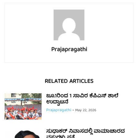
Prajapragathi
RELATED ARTICLES
ಜೂ.1ರಿಂದ 1 ಸಾವಿರ ಕೆಪಿಎಸ್ ಶಾಲೆ
ಉದ್ಘಾಟನೆ
Prajapragathi
-
May 22, 2026
ಸುಧಾಕರ್ ನಿವಾಸದಲ್ಲಿ ವಾಮಾಚಾರದ
ವಸ್ತುಗಳು ಪತ್ತೆ