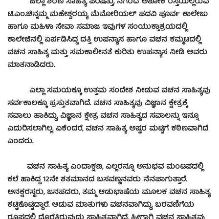
ಜಿಲ್ಲಾ ಶರಣ ಸಾಹಿತ್ಯ ಪರಿಷತ್ತು, ನಗರದ ಅಶೋಕ ರಸ್ತೆಯಲ್ಲಿರುವ
ಟಿ.ಎಂ.ಚಿನ್ನಮ್ಮ ಮಹೇಶ್ವರಯ್ಯ ಮೆಮೋರಿಯಲ್ ಪದವಿ ಪೂರ್ವ ಕಾಲೇಜು
ಹಾಗೂ ಮಹಿಳಾ ಸೇವಾ ಸಮಾಜ ಇವುಗಳ ಸಂಯುಕ್ತಾಶ್ರಯದಲ್ಲಿ
ಕಾಲೇಜಿನಲ್ಲಿ ಏರ್ಪಡಿಸಿದ್ದ ದತ್ತಿ ಉಪನ್ಯಾಸ ಹಾಗೂ ವಚನ ಕಮ್ಮಟದಲ್ಲಿ
ವಚನ ಸಾಹಿತ್ಯ ಮತ್ತು ಸಮಕಾಲೀನತೆ ಕುರಿತು ಉಪನ್ಯಾಸ ನೀಡಿ ಅವರು
ಮಾತನಾಡಿದರು.
ಎಲ್ಲಾ ಸಮಯಕ್ಕೂ ಉತ್ತಮ ಸಂದೇಶ ನೀಡುವ ವಚನ ಸಾಹಿತ್ಯವು
ಸರ್ವಕಾಲಕ್ಕೂ ಪ್ರಸ್ತುತವಾಗಿದೆ. ವಚನ ಸಾಹಿತ್ಯವು ವಿಜ್ಞಾನ ಕ್ಷೇತ್ರಕ್ಕೆ
ಸವಾಲು ಹಾಕಿದ್ದು, ವಿಜ್ಞಾನ ಕ್ಷೇತ್ರ ವಚನ ಸಾಹಿತ್ಯದ ಸವಾಲನ್ನು ಇನ್ನೂ
ಎದುರಿಸಲಾಗಿಲ್ಲ. ಏಕೆಂದರೆ, ವಚನ ಸಾಹಿತ್ಯ ಅಷ್ಟರ ಮಟ್ಟಿಗೆ ಕಠಿಣವಾಗಿದೆ
ಎಂದರು.
ವಚನ ಸಾಹಿತ್ಯ ಎಂದಾಕ್ಷಣ, ಎಲ್ಲರನ್ನೂ ಅನುಭವ ಮಂಟಪದಲ್ಲಿ
ಕಲೆ ಹಾಕಿದ್ದ 12ನೇ ಶತಮಾನದ ಬಸವಣ್ಣನವರು ನೆನಪಾಗುತ್ತಾರೆ.
ಅನಕ್ಷರಸ್ಥರು, ಜನಪದರು, ತಮ್ಮ ಆಡುಭಾಷೆಯ ಮೂಲಕ ವಚನ ಸಾಹಿತ್ಯ
ಕಟ್ಟಿಕೊಟ್ಟಿದ್ದಾರೆ. ಆಡುವ ಮಾತುಗಳು ವಚನವಾಗಿದ್ದು, ಬರವಣಿಗೆಯ
ರೂಪದಲ್ಲಿ ದೊರೆತಿರುವುದು ಸಾಹಿತ್ಯವಾಗಿದೆ. ಹೀಗಾಗಿ ವಚನ ಸಾಹಿತ್ಯವು