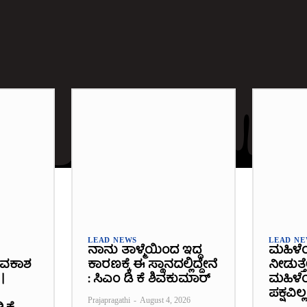
LEAD NEWS
LEAD N
ನಾನು ತಾಳ್ಮೆಯಿಂದ ಇದ್ದ
ಮಹಿಳೆ
ಾವಕಾಶ
ಕಾರಣಕ್ಕೆ ಈ ಸ್ಥಾನದಲ್ಲಿದ್ದೇನೆ
ನೀಡುತ್ತ
|
: ಸಿಎಂ ಡಿ ಕೆ ಶಿವಕುಮಾರ್
ಮಹಿಳೆಯ
ಪಕ್ಷವಿಲ್ಲ
Prajapragathi
-
August 4, 2026