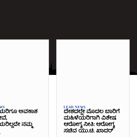
EWS
LEAD NEWS
ಯರಿಗೂ ಅವಕಾಶ
ದೇಶದಲ್ಲೇ ಮೊದಲ ಬಾರಿಗೆ
ೇವೆ,
ಮಹಿಳೆಯರಿಗಾಗಿ ವಿಶೇಷ
ರಿಲ್ಲದೇ ನಮ್ಮ
ಆರೋಗ್ಯ ನೀತಿ: ಆರೋಗ್ಯ
ಸಚಿವ ಯು.ಟಿ. ಖಾದರ್