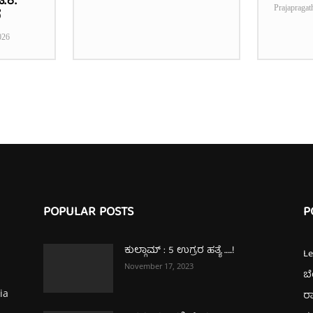
.ಕೆ.
Prajapragat
ೆ
026
POPULAR POSTS
P
ಕುಲ್ಗಾಮ್‌ : 5 ಉಗ್ರರ ಹತ್ಯೆ …..!
L
November 17, 2023
ಬ
ia
ರಾ