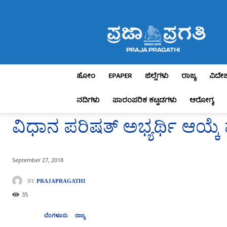
Praja
Pragathi
ಹೋಂ
EPAPER
ಜಿಲ್ಲೆಗಳು
ರಾಜ್ಯ
ವಿದೇ
ನದಿಗಳು
ಪಾರಂಪರಿಕ ಕಟ್ಟಡಗಳು
ಆರೋಗ್ಯ
ವಿಧಾನ ಪರಿಷತ್ ಅಭ್ಯರ್ಥಿ ಆಯ್ಕ
September 27, 2018
BY
PRAJAPRAGATHI
35
ಬೆಂಗಳೂರು
ರಾಜ್ಯ