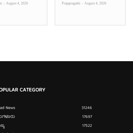
hi
-
August 4, 2026
Prajapragathi
-
August 4, 2026
OPULAR CATEGORY
ead News
31246
ೆಂಗಳೂರು
17697
ಜ್ಯ
17522