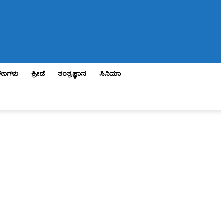
ಣಗಳು
ಕ್ರೀಡೆ
ತಂತ್ರಜ್ಞಾನ
ಸಿನಿಮಾ