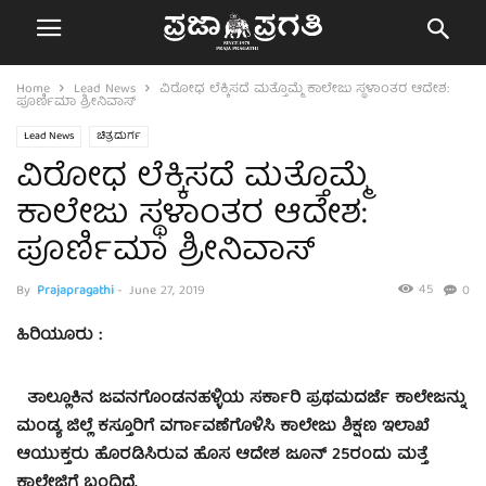
Home
Lead News
ವಿರೋಧ ಲೆಕ್ಕಿಸದೆ ಮತ್ತೊಮ್ಮೆ ಕಾಲೇಜು ಸ್ಥಳಾಂತರ ಆದೇಶ:
ಪೂರ್ಣಿಮಾ ಶ್ರೀನಿವಾಸ್
Lead News
ಚಿತ್ರದುರ್ಗ
ವಿರೋಧ ಲೆಕ್ಕಿಸದೆ ಮತ್ತೊಮ್ಮೆ
ಕಾಲೇಜು ಸ್ಥಳಾಂತರ ಆದೇಶ:
ಪೂರ್ಣಿಮಾ ಶ್ರೀನಿವಾಸ್
45
By
Prajapragathi
-
June 27, 2019
0
ಹಿರಿಯೂರು :
ತಾಲ್ಲೂಕಿನ ಜವನಗೊಂಡನಹಳ್ಳಿಯ ಸರ್ಕಾರಿ ಪ್ರಥಮದರ್ಜೆ ಕಾಲೇಜನ್ನು
ಮಂಡ್ಯ ಜಿಲ್ಲೆ ಕಸ್ತೂರಿಗೆ ವರ್ಗಾವಣೆಗೊಳಿಸಿ ಕಾಲೇಜು ಶಿಕ್ಷಣ ಇಲಾಖೆ
ಆಯುಕ್ತರು ಹೊರಡಿಸಿರುವ ಹೊಸ ಆದೇಶ ಜೂನ್ 25ರಂದು ಮತ್ತೆ
ಕಾಲೇಜಿಗೆ ಬಂದಿದೆ.