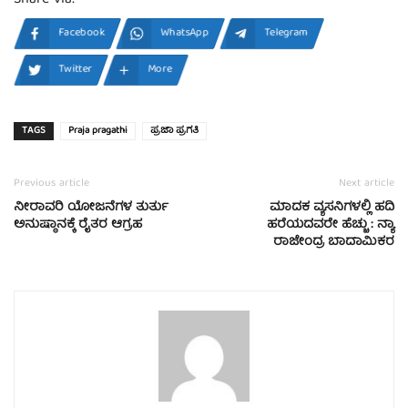
Share via:
Facebook
WhatsApp
Telegram
Twitter
More
TAGS
Praja pragathi
ಪ್ರಜಾ ಪ್ರಗತಿ
Previous article
Next article
ನೀರಾವರಿ ಯೋಜನೆಗಳ ತುರ್ತು
ಮಾದಕ ವ್ಯಸನಿಗಳಲ್ಲಿ ಹದಿ
ಅನುಷ್ಠಾನಕ್ಕೆ ರೈತರ ಆಗ್ರಹ
ಹರೆಯದವರೇ ಹೆಚ್ಚು : ನ್ಯಾ
ರಾಜೇಂದ್ರ ಬಾದಾಮಿಕರ