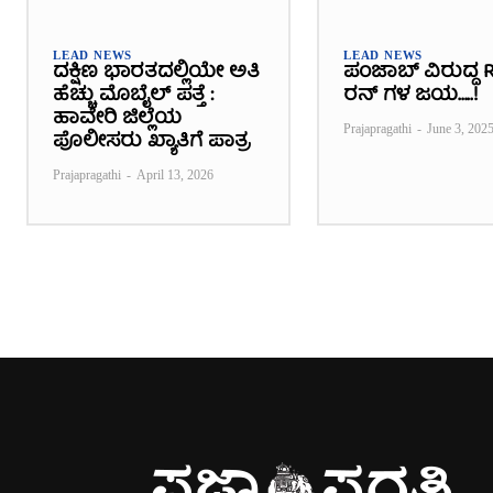
LEAD NEWS
LEAD NEWS
ದಕ್ಷಿಣ ಭಾರತದಲ್ಲಿಯೇ ಅತಿ
ಪಂಜಾಬ್ ವಿರುದ್ಧ R
ಹೆಚ್ಚು ಮೊಬೈಲ್ ಪತ್ತೆ :
ರನ್ ಗಳ ಜಯ…..!
ಹಾವೇರಿ ಜಿಲ್ಲೆಯ
Prajapragathi
-
June 3, 202
ಪೊಲೀಸರು ಖ್ಯಾತಿಗೆ ಪಾತ್ರ
Prajapragathi
-
April 13, 2026