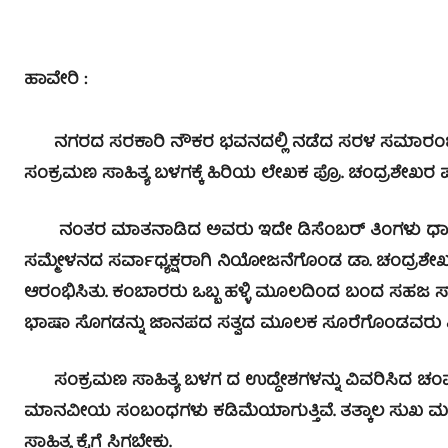
ಹಾವೇರಿ :
ನಗರದ ಸರಕಾರಿ ನೌಕರ ಭವನದಲ್ಲಿ ನಡೆದ ಸರಳ ಸಮಾರಂಭದಲ
ಸಂಕ್ರಮಣ ಸಾಹಿತ್ಯ ಬಳಗಕ್ಕೆ ಹಿರಿಯ ಲೇಖಕ ಪ್ರೊ. ಚಂದ್ರಶೇಖರ
ನಂತರ ಮಾತನಾಡಿದ ಅವರು ಇದೇ ಡಿಸೆಂಬರ್ ತಿಂಗಳು ಧಾರವಾಡ
ಸಮ್ಮೇಳನದ ಸರ್ವಾಧ್ಯಕ್ಷರಾಗಿ ನಿಯೋಜನೆಗೊಂಡ ಡಾ. ಚಂದ್ರಶ
ಆರಂಭಿಸಿತು. ಕಂಬಾರರು ಒಬ್ಬ ಹಳ್ಳಿ ಮೂಲದಿಂದ ಬಂದ ಸಹಜ ಸಾಹ
ಭಾಷಾ ಸೊಗಡನ್ನು ಜಾನಪದ ಸತ್ವದ ಮೂಲಕ ಸೂರೆಗೊಂಡವರು 
ಸಂಕ್ರಮಣ ಸಾಹಿತ್ಯ ಬಳಗ ದ ಉದ್ದೇಶಗಳನ್ನು ವಿವರಿಸಿದ ಚಂಪಾ
ಮಾನವೀಯ ಸಂಬಂಧಗಳು ಕಡಿಮೆಯಾಗುತ್ತಿವೆ. ತತ್ಕಾಲ ಸುಖ ಮತ್ತು ಪ
ಸಾಹಿತ್ಯ ಕೈಗೆ ಸಿಗಬೇಕು.