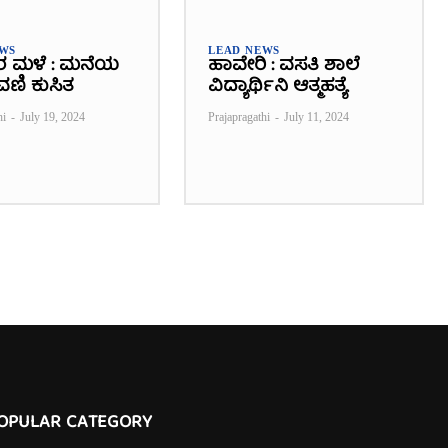
EWS
LEAD NEWS
ರ ಮಳೆ : ಮನೆಯ
ಹಾವೇರಿ : ವಸತಿ ಶಾಲೆ
ವಣಿ ಕುಸಿತ
ವಿದ್ಯಾರ್ಥಿನಿ ಆತ್ಮಹತ್ಯೆ
hi
-
July 19, 2024
Prajapragathi
-
July 11, 2024
OPULAR CATEGORY