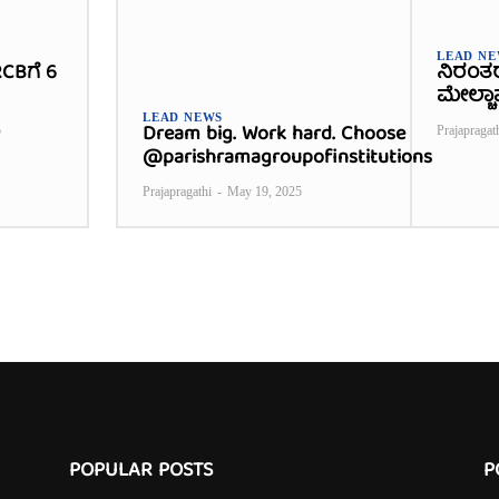
LEAD N
CBಗೆ 6
ನಿರಂತ
ಮೇಲ್ಚಾ
LEAD NEWS
Dream big. Work hard. Choose
5
Prajapragat
@parishramagroupofinstitutions
Prajapragathi
-
May 19, 2025
POPULAR POSTS
P