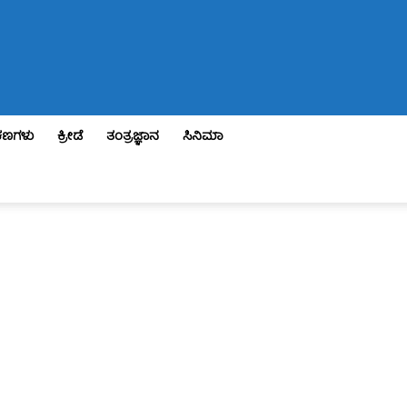
ಣಗಳು
ಕ್ರೀಡೆ
ತಂತ್ರಜ್ಞಾನ
ಸಿನಿಮಾ