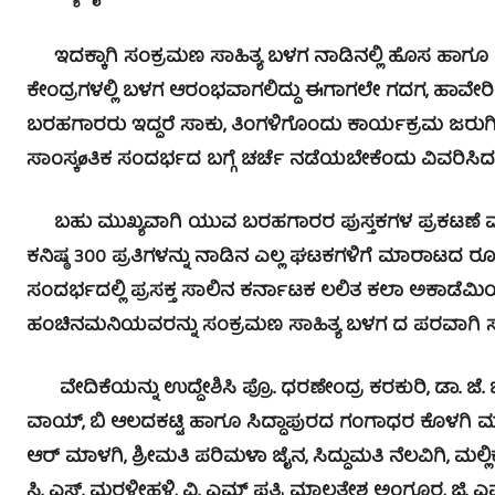
ಇದಕ್ಕಾಗಿ ಸಂಕ್ರಮಣ ಸಾಹಿತ್ಯ ಬಳಗ ನಾಡಿನಲ್ಲಿ ಹೊಸ ಹಾಗೂ 
ಕೇಂದ್ರಗಳಲ್ಲಿ ಬಳಗ ಆರಂಭವಾಗಲಿದ್ದು ಈಗಾಗಲೇ ಗದಗ, ಹಾವೇರ
ಬರಹಗಾರರು ಇದ್ದರೆ ಸಾಕು, ತಿಂಗಳಿಗೊಂದು ಕಾರ್ಯಕ್ರಮ ಜರುಗಿ
ಸಾಂಸ್ಕøತಿಕ ಸಂದರ್ಭದ ಬಗ್ಗೆ ಚರ್ಚೆ ನಡೆಯಬೇಕೆಂದು ವಿವರಿಸಿದ
ಬಹು ಮುಖ್ಯವಾಗಿ ಯುವ ಬರಹಗಾರರ ಪುಸ್ತಕಗಳ ಪ್ರಕಟಣೆ ಮತ್ತು 
ಕನಿಷ್ಠ 300 ಪ್ರತಿಗಳನ್ನು ನಾಡಿನ ಎಲ್ಲ ಘಟಕಗಳಿಗೆ ಮಾರಾಟದ
ಸಂದರ್ಭದಲ್ಲಿ ಪ್ರಸಕ್ತ ಸಾಲಿನ ಕರ್ನಾಟಕ ಲಲಿತ ಕಲಾ ಅಕಾಡೆಮಿಯ
ಹಂಚಿನಮನಿಯವರನ್ನು ಸಂಕ್ರಮಣ ಸಾಹಿತ್ಯ ಬಳಗ ದ ಪರವಾಗಿ ಸನ್
ವೇದಿಕೆಯನ್ನು ಉದ್ದೇಶಿಸಿ ಪ್ರೊ. ಧರಣೇಂದ್ರ ಕರಕುರಿ, ಡಾ. ಜೆ. 
ವಾಯ್, ಬಿ ಆಲದಕಟ್ಟಿ ಹಾಗೂ ಸಿದ್ದಾಪುರದ ಗಂಗಾಧರ ಕೊಳಗಿ 
ಆರ್ ಮಾಳಗಿ, ಶ್ರೀಮತಿ ಪರಿಮಳಾ ಜೈನ, ಸಿದ್ದುಮತಿ ನೆಲವಿಗಿ, ಮಲ
ಸಿ. ಎಸ್. ಮರಳೀಹಳ್ಳಿ, ವ್ಹಿ. ಎಮ್ ಪತ್ರಿ ಮಾಲತೇಶ ಅಂಗೂರ, ಜಿ