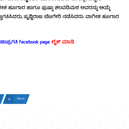
ವಾಗೀಶ ಹೂಗಾರ ಹಾಗೂ ಪುಷ್ಪಾ ಶಲವಡಿಮಠ ಅವರನ್ನು ಆಯ್ಕೆ
ಾಗತಿಸಿದರು, ಪೃಥ್ವಿರಾಜ ಬೆಟಗೇರಿ ನಡೆಸಿದರು. ವಾಗೀಶ ಹೂಗಾರ
ರಜಾಪ್ರಗತಿ facebook page
ಲೈಕ್ ಮಾಡಿ
More