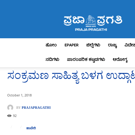
Praja
Pragathi
ಹೋಂ
EPAPER
ಜಿಲ್ಲೆಗಳು
ರಾಜ್ಯ
ವಿದೇ
ನದಿಗಳು
ಪಾರಂಪರಿಕ ಕಟ್ಟಡಗಳು
ಆರೋಗ್ಯ
ಸಂಕ್ರಮಣ ಸಾಹಿತ್ಯ ಬಳಗ ಉದ್ಗಾ
October 1, 2018
BY
PRAJAPRAGATHI
92
ಹಾವೇರಿ