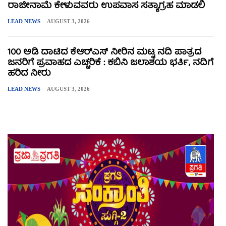
ರಾಜೀನಾಮೆ ಕೇಳುವವರು ಉಪವಾಸ ಸತ್ಯಾಗ್ರಹ ಮಾಡಲಿ
LEAD NEWS
AUGUST 3, 2026
100 ಅಡಿ ದಾಟಿದ ಕೆಆರ್‌ಎಸ್ ನೀರಿನ ಮಟ್ಟ ನದಿ ಪಾತ್ರದ
ಜನರಿಗೆ ಪ್ರವಾಹದ ಎಚ್ಚರಿಕೆ : ಕಬಿನಿ ಜಲಾಶಯ ಭರ್ತಿ, ನದಿಗೆ
ಹರಿದ ನೀರು
LEAD NEWS
AUGUST 3, 2026