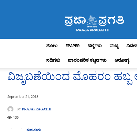
Praja
Pragathi
ಹೋಂ
EPAPER
ಜಿಲ್ಲೆಗಳು
ರಾಜ್ಯ
ವಿದೇ
ನದಿಗಳು
ಪಾರಂಪರಿಕ ಕಟ್ಟಡಗಳು
ಆರೋಗ್ಯ
ವಿಜೃಬಣೆಯಿಂದ ಮೊಹರಂ ಹಬ್ಬ
September 21, 2018
BY
PRAJAPRAGATHI
135
ತುಮಕೂರು