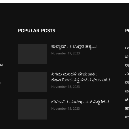
POPULAR POSTS
P
ಕುಲ್ಗಾಮ್‌ : 5 ಉಗ್ರರ ಹತ್ಯೆ …..!
L
November 17, 2023
ಬ
ia
ರಾ
ತ
ನಿಗಮ ಮಂಡಳಿ ನೇಮಕಾತಿ :
ಕೆಇಎಯಿಂದ ವಸ್ತ್ರ ಸಂಹಿತೆ ಘೋಷಣೆ…!
ರಾ
hi
November 15, 2023
ದ
ಚಿ
ಬೆಳಗಾವಿಗೆ ವಂದೇಭಾರತ್‌ ವಿಸ್ಥರಣೆ….!
ಹ
November 15, 2023
ಬಳ