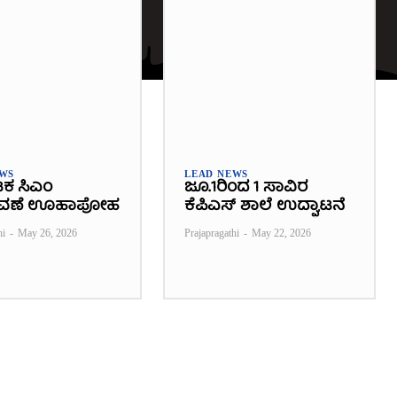
EWS
LEAD NEWS
ಟಕ ಸಿಎಂ
ಜೂ.1ರಿಂದ 1 ಸಾವಿರ
ವಣೆ ಊಹಾಪೋಹ
ಕೆಪಿಎಸ್ ಶಾಲೆ ಉದ್ಘಾಟನೆ
hi
-
May 26, 2026
Prajapragathi
-
May 22, 2026