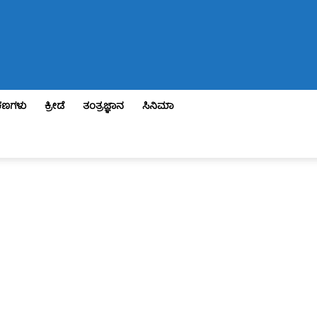
ಣಗಳು
ಕ್ರೀಡೆ
ತಂತ್ರಜ್ಞಾನ
ಸಿನಿಮಾ