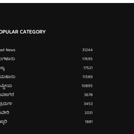
OPULAR CATEGORY
ead News
31244
ೆಂಗಳೂರು
17695
ಜ್ಯ
17521
ುಮಕೂರು
11589
ಷ್ಟ್ರೀಯ
10895
ಾವಣಗೆರೆ
3678
ತ್ರದುರ್ಗ
3453
ಾವೇರಿ
2031
್ಳಾರಿ
1881