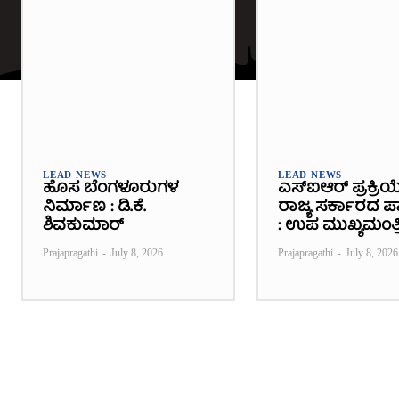
LEAD NEWS
LEAD NEWS
ಹೊಸ ಬೆಂಗಳೂರುಗಳ
ಎಸ್‌ಐಆರ್ ಪ್ರಕ್ರಿಯ
ನಿರ್ಮಾಣ : ಡಿ.ಕೆ.
ರಾಜ್ಯ ಸರ್ಕಾರದ ಪಾತ
ಶಿವಕುಮಾರ್
: ಉಪ ಮುಖ್ಯಮಂತ್ರ
Prajapragathi
-
July 8, 2026
Prajapragathi
-
July 8, 2026