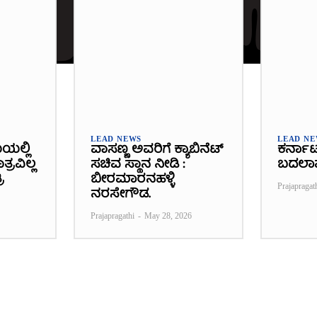
LEAD NEWS
LEAD N
ೆಯಲ್ಲಿ
ವಾಸಣ್ಣ ಅವರಿಗೆ ಕ್ಯಾಬಿನೆಟ್
ಕರ್ನಾ
್ರವಿಲ್ಲ
ಸಚಿವ ಸ್ಥಾನ ನೀಡಿ :
ಬದಲಾ
ಿ
ಬೀರಮಾರನಹಳ್ಳಿ
Prajapragat
ನರಸೇಗೌಡ.
Prajapragathi
-
May 28, 2026