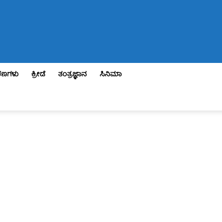
ಣಗಳು
ಕ್ರೀಡೆ
ತಂತ್ರಜ್ಞಾನ
ಸಿನಿಮಾ