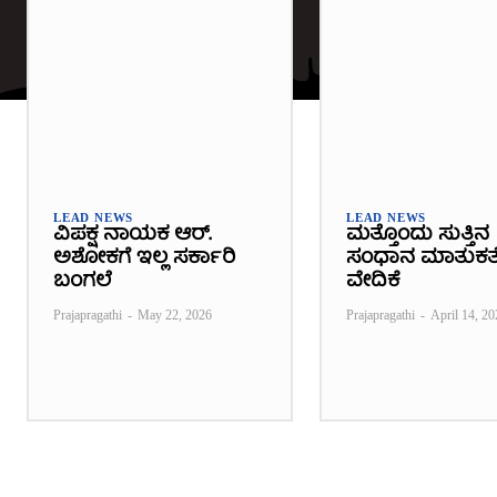
LEAD NEWS
LEAD NEWS
ವಿಪಕ್ಷ ನಾಯಕ ಆರ್.
ಮತ್ತೊಂದು ಸುತ್ತಿನ
ಅಶೋಕಗೆ ಇಲ್ಲ ಸರ್ಕಾರಿ
ಸಂಧಾನ ಮಾತುಕತ
ಬಂಗಲೆ
ವೇದಿಕೆ
Prajapragathi
-
May 22, 2026
Prajapragathi
-
April 14, 20