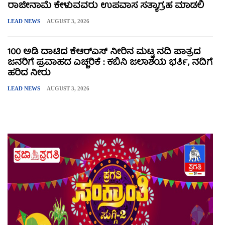
ರಾಜೀನಾಮೆ ಕೇಳುವವರು ಉಪವಾಸ ಸತ್ಯಾಗ್ರಹ ಮಾಡಲಿ
LEAD NEWS
AUGUST 3, 2026
100 ಅಡಿ ದಾಟಿದ ಕೆಆರ್‌ಎಸ್ ನೀರಿನ ಮಟ್ಟ ನದಿ ಪಾತ್ರದ
ಜನರಿಗೆ ಪ್ರವಾಹದ ಎಚ್ಚರಿಕೆ : ಕಬಿನಿ ಜಲಾಶಯ ಭರ್ತಿ, ನದಿಗೆ
ಹರಿದ ನೀರು
LEAD NEWS
AUGUST 3, 2026