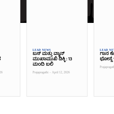
LEAD NEWS
LEAD N
ಬಸ್ ಮತ್ತು ವ್ಯಾನ್
ಗಾನ ಕ
ೆ
ಮುಖಾಮುಖಿ ಡಿಕ್ಕಿ : 13
ಭೋಸ್ಲೆ ಇ
ಮಂದಿ ಬಲಿ
Prajapragat
26
Prajapragathi
-
April 12, 2026