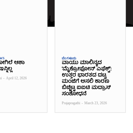
EWS
ಬೆಂಗಳೂರು
ೋಗಿಲೆ ಆಶಾ
ವಾಯು ಮಾಲಿನ್ಯದ
ನ್ನಿಲ್ಲ
‘ಮೈಕ್ರೋಫೋನ್ ಎಫೆಕ್ಟ್’:
ಉತ್ತರ ಭಾರತದ ದಟ್ಟ
hi
-
April 12, 2026
ಮಂಜಿಗೆ ಅಸಲಿ ಕಾರಣ
ಬಿಚ್ಚಿಟ್ಟ ಐಐಟಿ ಮದ್ರಾಸ್
ಸಂಶೋಧನೆ
Prajapragathi
-
March 23, 2026