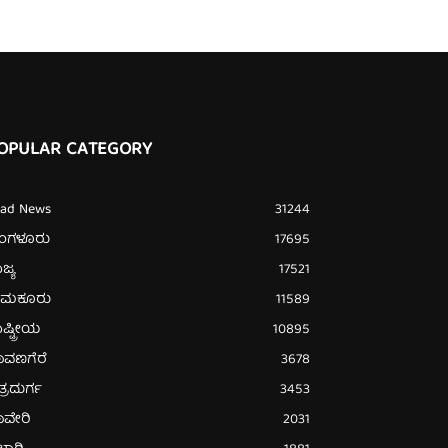
OPULAR CATEGORY
ead News
31244
ೆಂಗಳೂರು
17695
ಜ್ಯ
17521
ುಮಕೂರು
11589
ಷ್ಟ್ರೀಯ
10895
ಾವಣಗೆರೆ
3678
ತ್ರದುರ್ಗ
3453
ಾವೇರಿ
2031