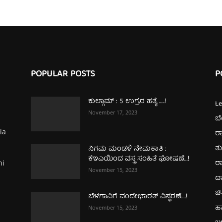
POPULAR POSTS
P
ಕುಲ್ಗಾಮ್‌ : 5 ಉಗ್ರರ ಹತ್ಯೆ …..!
L
November 17, 2023
ಬ
ia
ರಾ
ತ
ನಿಗಮ ಮಂಡಳಿ ನೇಮಕಾತಿ :
ಕೆಇಎಯಿಂದ ವಸ್ತ್ರ ಸಂಹಿತೆ ಘೋಷಣೆ…!
ರಾ
hi
November 15, 2023
ದ
ಚಿ
ಬೆಳಗಾವಿಗೆ ವಂದೇಭಾರತ್‌ ವಿಸ್ಥರಣೆ….!
ಹ
November 15, 2023