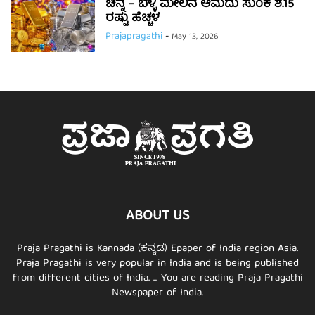
ಚಿನ್ನ – ಬೆಳ್ಳಿ ಮೇಲಿನ ಆಮದು ಸುಂಕ ಶೆ.15
ರಷ್ಟು ಹೆಚ್ಚಳ
Prajapragathi
-
May 13, 2026
ABOUT US
Praja Pragathi is Kannada (ಕನ್ನಡ) Epaper of India region Asia.
Praja Pragathi is very popular in India and is being published
from different cities of India. ... You are reading Praja Pragathi
Newspaper of India.