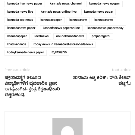
kannada live news paper
kannada news channel
kannada news epaper
kannada news live
kannada news online live
kannada news pepar
kannada top news
kannadaepaper
kannadanew
kannadanews
kannadanews paper
kannadanews paperonline
kannadanews papertoday
kannadapaper
localnews
onlinekannadanews
prajapragathi
thatskannada
today news in kannadalatestkannadanews
todaykannada news paper
ಪ್ರಜಾಪ್ರಗತಿ
Previous article
Next article
ಪ್ರೌಢಾವಸ್ಥೆಗೆ ತಲುಪಿದ
ಸುನಾಮಿ ಕಿಟ್ಟಿ ಕಿರಿಕ್ : ರೌಡಿ ಶೀಟರ್
ವಿದ್ಯಾರ್ಥಿಗಳಿಗೆ ವ್ಯವಹಾರಿಕ ಜ್ಞಾನ
ಪಟ್ಟಿಗೆ..!
ಅಗತ್ಯವಾಗಿದೆ- ಕ್ಷೇತ್ರ ಶಿಕ್ಷಣಾಧಿಕಾರಿ
ಈಶ್ವರಚಂದ್ರ