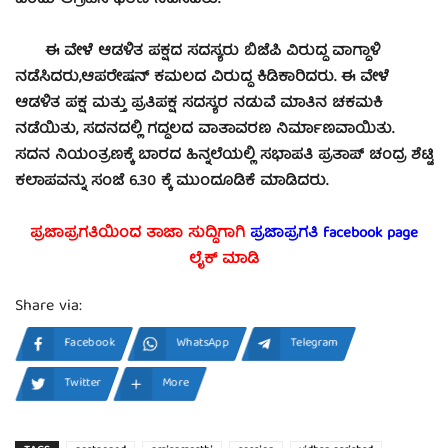
ಎಂದು ಆಗ್ರಹಿಸಿ ಧರಣಿ ನಡೆಸಿದರು.
ಈ ವೇಳೆ ಆಡಳಿತ ಪಕ್ಷದ ಸದಸ್ಯರು ಬಿಜೆಪಿ ವಿರುದ್ಧ ವಾಗ್ದಾಳಿ
ನಡೆಸಿದರು,ಆಪರೇಷನ್ ಕಮಲದ ವಿರುದ್ಧ ಕಿಡಿಕಾರಿದರು. ಈ ವೇಳೆ
ಆಡಳಿತ ಪಕ್ಷ ಮತ್ತು ಪ್ರತಿಪಕ್ಷ ಸದಸ್ಯರ ನಡುವೆ ಮಾತಿನ ಚಕಮಕಿ
ನಡೆಯಿತು, ಸದನದಲ್ಲಿ ಗದ್ದಲದ ವಾತಾವರಣ ನಿರ್ಮಾಣವಾಯಿತು.
ಸದನ ನಿಯಂತ್ರಣಕ್ಕೆ ಬಾರದ ಹಿನ್ನಲೆಯಲ್ಲಿ ಸಭಾಪತಿ ಪ್ರತಾಪ್ ಚಂದ್ರ ಶೆಟ್ಟಿ
ಕಲಾಪವನ್ನು ಸಂಜೆ 6.30 ಕ್ಕೆ ಮುಂದೂಡಿಕೆ ಮಾಡಿದರು.
ಪ್ರಜಾಪ್ರಗತಿಯಿಂದ ತಾಜಾ ಸುದ್ದಿಗಾಗಿ
ಪ್ರಜಾಪ್ರಗತಿ facebook
page
ಲೈಕ್ ಮಾಡಿ
Share via:
Facebook
WhatsApp
Telegram
Twitter
More