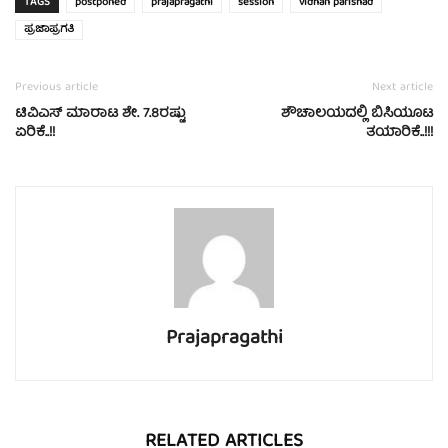
TAGS
postponed
prajapragathi
session
vidhan parishad
ಪ್ರಜಾಪ್ರಗತಿ
Previous article
Next article
ಟಿವಿಎಸ್‌ ಮಾರಾಟ ಶೇ. 7.8ರಷ್ಟು
ಶೌಚಾಲಯದಲ್ಲಿ ಬಿಸಿಯೂಟ
ಏರಿಕೆ..!!
ತಯಾರಿಕೆ..!!!
Prajapragathi
RELATED ARTICLES