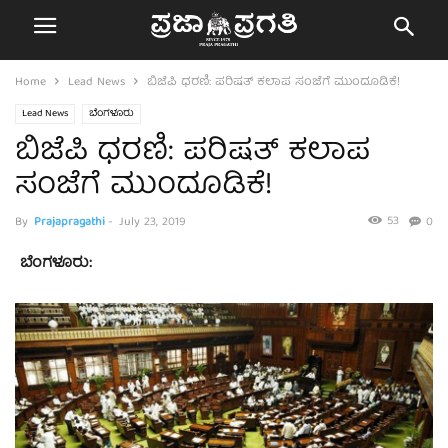
Home
Lead News
ಬಿಜೆಪಿ ಧರಣಿ: ಪರಿಷತ್ ಕಲಾಪ ಸಂಜೆಗೆ ಮುಂದೂಡಿಕೆ!
Lead News
ಬೆಂಗಳೂರು
ಬಿಜೆಪಿ ಧರಣಿ: ಪರಿಷತ್ ಕಲಾಪ
ಸಂಜೆಗೆ ಮುಂದೂಡಿಕೆ!
53
By
Prajapragathi
-
July 23, 2019
0
ಬೆಂಗಳೂರು: