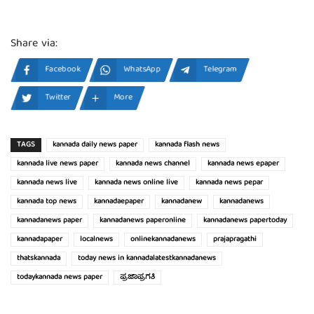
Share via:
Facebook
WhatsApp
Telegram
Twitter
More
TAGS
kannada daily news paper
kannada flash news
kannada live news paper
kannada news channel
kannada news epaper
kannada news live
kannada news online live
kannada news pepar
kannada top news
kannadaepaper
kannadanew
kannadanews
kannadanews paper
kannadanews paperonline
kannadanews papertoday
kannadapaper
localnews
onlinekannadanews
prajapragathi
thatskannada
today news in kannadalatestkannadanews
todaykannada news paper
ಪ್ರಜಾಪ್ರಗತಿ