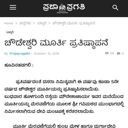
Home
ಜಿಲ್ಲೆಗಳು
ಬಳ್ಳಾರಿ
ಚೌಡೇಶ್ವರಿ ಮೂರ್ತಿ ಪ್ರತಿಷ್ಠಾಪನೆ
ಬಳ್ಳಾರಿ
ಚೌಡೇಶ್ವರಿ ಮೂರ್ತಿ ಪ್ರತಿಷ್ಠಾಪನೆ
59
By
Prajapragathi
-
October 10, 2018
0
ಹೂವಿನಹಡಗಲಿ :
ಪ್ರತಿವರ್ಷದಂತೆ ದಸರಾ ನಿಮಿತ್ಯವಾಗಿ ಈ ವರ್ಷವು ಕೂಡಾ 5ನೇ
ವರ್ಷದ ಚೌಡೇಶ್ವರ ಮೂರ್ತಿಯನ್ನು ಪ್ರತಿಷ್ಠಾಪಿಸಲಾಯಿತು.
ಬುಧವಾರ ಹೊಳಗುಂದಿ ರಸ್ತೆಯ ಮೌನೇಶಾಚಾರ್ಯ ಇವರ ಮನೆಯಿಂದ
ಮೂರ್ತಿಯನ್ನು ಮೆರವಣಿಗೆಯ ಮೂಲಕ ಶ್ರೀ ಗವಿಮಠದ ಮುಂಭಾಗದಲ್ಲಿ
ನಿರ್ಮಿಸಲಾಗಿರುವ ದೇವಿ ಮಂಟಪಕ್ಕೆ ಕರೆತರಲಾಯಿತು.
ಮೂರ್ತಿ ಮೆರವಣಿಗೆಯಲ್ಲಿ ಕುಂಬ ಮೇಳ ಹಾಗೂ ದುರ್ಗಾದೇವಿ