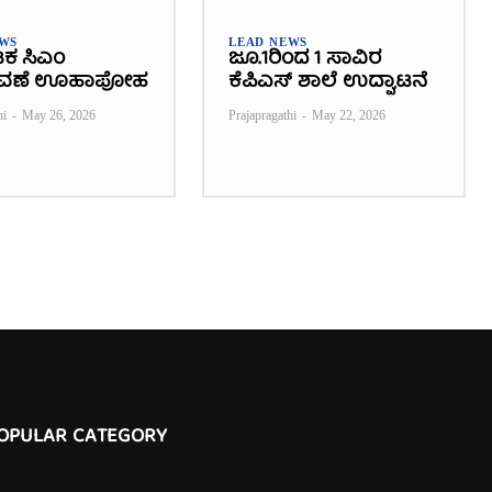
EWS
LEAD NEWS
ಟಕ ಸಿಎಂ
ಜೂ.1ರಿಂದ 1 ಸಾವಿರ
ವಣೆ ಊಹಾಪೋಹ
ಕೆಪಿಎಸ್ ಶಾಲೆ ಉದ್ಘಾಟನೆ
hi
-
May 26, 2026
Prajapragathi
-
May 22, 2026
OPULAR CATEGORY