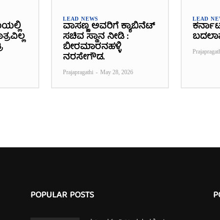
LEAD NEWS
LEAD N
ೆಯಲ್ಲಿ
ವಾಸಣ್ಣ ಅವರಿಗೆ ಕ್ಯಾಬಿನೆಟ್
ಕರ್ನಾ
್ರವಿಲ್ಲ
ಸಚಿವ ಸ್ಥಾನ ನೀಡಿ :
ಬದಲಾ
ಿ
ಬೀರಮಾರನಹಳ್ಳಿ
Prajapragat
ನರಸೇಗೌಡ.
Prajapragathi
-
May 28, 2026
POPULAR POSTS
P