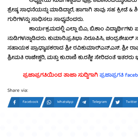
ಅಧ್ಯಕ್ಷೀಯ ನುಡಿಗಳ್ನಾಡಿದ ಪ್ರೊ. ಶಿವಾನಂದಯ್ಯನವರು ‘ಮೇ
ಶ್ರೇಷ್ಠ ಸಾಧನೆಯನ್ನು ಮಾಡಿದ್ದಾರೆ, ಹಾಗಾಗಿ ತಾವು ಸಹ ಕ್ರೀಡೆ &
ಗುರಿಗಳನ್ನು ಸಾಧಿಸಲು ಸಾಧ್ಯವೆಂದರು.
ಕಾರ್ಯಕ್ರಮದಲ್ಲಿ ಎಲ್ಲಾ ಬಿ.ಎ, ಬಿ.ಕಾಂ ವಿದ್ಯಾರ್ಥಿಗಳು ಪಾಳ್ಗೊ
ನುಡಿಗಳನ್ನಾಡಿದರು. ಕುಮಾರಿ.ಪ್ರತಿಭಾ ನಿರೂಪಿಸಿ, ಚಂದ್ರಶೇಖರ್
ಸಹಾಯಕ ಪ್ರಾಧ್ಯಾಪಕರಾದ ಶ್ರೀ ರವಿಕುಮಾರ್‍ಎನ್.ಎಸ್. ಶ್ರೀ ರಾಘ
ಶ್ರೀಮತಿ ರಾಜೇಶ್ವರಿ, ಮತ್ತು ಕು.ರಾಣಿ ಕು.ರಶ್ಮೀ ಸೇರಿದಂತೆ ಇತರರು 
ಪ್ರಜಾಪ್ರಗತಿಯಿಂದ ತಾಜಾ ಸುದ್ದಿಗಾಗಿ
ಪ್ರಜಾಪ್ರಗತಿ face
Share via:
Facebook
WhatsApp
Telegram
Twitter