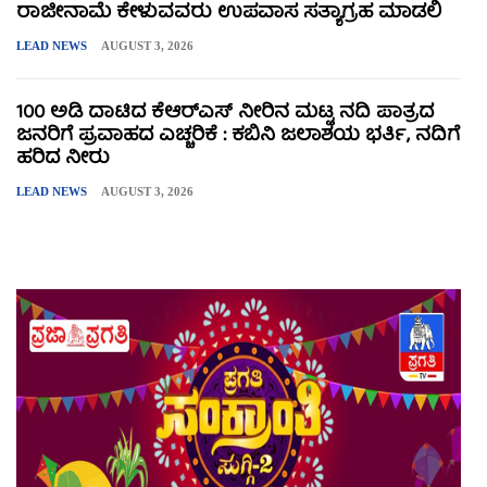
ರಾಜೀನಾಮೆ ಕೇಳುವವರು ಉಪವಾಸ ಸತ್ಯಾಗ್ರಹ ಮಾಡಲಿ
LEAD NEWS
AUGUST 3, 2026
100 ಅಡಿ ದಾಟಿದ ಕೆಆರ್‌ಎಸ್ ನೀರಿನ ಮಟ್ಟ ನದಿ ಪಾತ್ರದ
ಜನರಿಗೆ ಪ್ರವಾಹದ ಎಚ್ಚರಿಕೆ : ಕಬಿನಿ ಜಲಾಶಯ ಭರ್ತಿ, ನದಿಗೆ
ಹರಿದ ನೀರು
LEAD NEWS
AUGUST 3, 2026