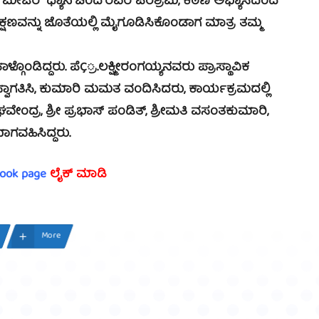
ಜರ್ ಧ್ಯಾನ್‍ಚಂದ್‍ರವರ ಪರಿಶ್ರಮ, ಕಠಿಣ ಅಭ್ಯಾಸದಿಂದ
 ಶಿಕ್ಷಣವನ್ನು ಜೊತೆಯಲ್ಲಿ ಮೈಗೂಡಿಸಿಕೊಂಡಾಗ ಮಾತ್ರ ತಮ್ಮ
ಂಡಿದ್ದರು. ಪೆÇ್ರ.ಲಕ್ಷ್ಮೀರಂಗಯ್ಯನವರು ಪ್ರಾಸ್ಥಾವಿಕ
 ಸ್ವಾಗತಿಸಿ, ಕುಮಾರಿ ಮಮತ ವಂದಿಸಿದರು, ಕಾರ್ಯಕ್ರಮದಲ್ಲಿ
ವೇಂದ್ರ, ಶ್ರೀ ಪ್ರಭಾಸ್ ಪಂಡಿತ್, ಶ್ರೀಮತಿ ವಸಂತಕುಮಾರಿ,
ಭಾಗವಹಿಸಿದ್ದರು.
book page
ಲೈಕ್ ಮಾಡಿ
More