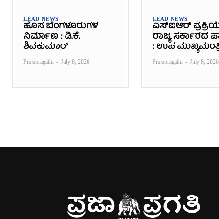
LEAD NEWS
LEAD NEWS
ಹೊಸ ಬೆಂಗಳೂರುಗಳ
ಎಸ್‌ಐಆರ್ ಪ್ರಕ್ರಿಯ
ನಿರ್ಮಾಣ : ಡಿ.ಕೆ.
ರಾಜ್ಯ ಸರ್ಕಾರದ ಪಾತ
ಶಿವಕುಮಾರ್
: ಉಪ ಮುಖ್ಯಮಂತ್ರ
Prajapragathi
-
July 8, 2026
Prajapragathi
-
July 8, 2026