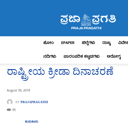
Praja
Pragathi
ಹೋಂ
EPAPER
ಜಿಲ್ಲೆಗಳು
ರಾಜ್ಯ
ವಿದೇ
ನದಿಗಳು
ಪಾರಂಪರಿಕ ಕಟ್ಟಡಗಳು
ಆರೋಗ್ಯ
ರಾಷ್ಟ್ರೀಯ ಕ್ರೀಡಾ ದಿನಾಚರಣೆ
August 30, 2018
BY
PRAJAPRAGATHI
95
ತುಮಕೂರು