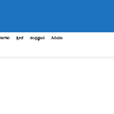
ಣಗಳು
ಕ್ರೀಡೆ
ತಂತ್ರಜ್ಞಾನ
ಸಿನಿಮಾ