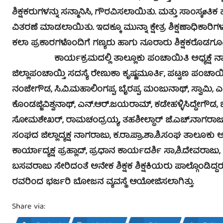
ಶಿಕ್ಷಕರುಗಳನ್ನು ಸನ್ಮಾನಿಸಿ, ಗೌರವಿಸಲಾಯಿತು. ಮತ್ತು ಸಾಂಸ್ಕøತಿ
ವಿತರಣೆ ಮಾಡಲಾಯಿತು. ಇದಕ್ಕೂ ಮುನ್ನಾ ಕ್ಷೇತ್ರ ಶಿಕ್ಷಣಾಧಿಕಾರ
ಕಲಾ ಪ್ರಕಾರಗಳೊಂದಿಗೆ ಗಣ್ಯರು ಹಾಗು ನೂರಾರು ಶಿಕ್ಷಕರೊಡಗೂಡಿ
ಕಾರ್ಯಕ್ರಮದಲ್ಲಿ ತಾಲ್ಲೂಕು ಪಂಚಾಯಿತಿ ಅಧ್ಯಕ್ಷೆ ನಾಗರತ
ಜಿಲ್ಲಾಪಂಚಾಯ್ತಿ ಸದಸ್ಯೆ ರೇಣುಕಾ ಕೃಷ್ಣಮೂರ್ತಿ, ಪಟ್ಟಣ ಪಂಚಾಯ
ನಂಜೇಗೌಡ, ಸಿ.ವಿ.ಮಹಾಲಿಂಗಪ್ಪ, ಬೈರಪ್ಪ, ಮಂಜುನಾಥ್, ಸ್ವಾಮ
ಕೊಂಡಜ್ಜಿವಿಶ್ವನಾಥ್, ಎನ್.ಆರ್.ಜಯರಾಮ್, ಕಡೇಹಳ್ಳಿಸಿದ್ದೇಗೌಡ, 
ಸೋಮಶೇಖರ್, ರಾಮಚಂದ್ರಯ್ಯ, ತಹಶೀಲ್ದಾರ್ ಜೆ.ಎಚ್.ನಾಗರಾಜು, ಇ
ಸಂಘದ ಜಿಲ್ಲಾದ್ಯಕ್ಷ ನಾಗರಾಜು, ಕ.ರಾ.ಪ್ರಾ.ಶಾ.ಶಿ.ಸಂಘ ತಾಲೂಕು ಅ
ಕಾರ್ಯಾದ್ಯಕ್ಷ ಪ್ರಹ್ಲಾದ್, ಪ್ರಧಾನ ಕಾರ್ಯದರ್ಶಿ ಸಾ,ಶಿ.ದೇವರಾಜ
ಬಸವರಾಜು ಸೇರಿದಂತೆ ಅನೇಕ ಶಿಕ್ಷಕ ಶಿಕ್ಷಕಿಯರು ಪಾಲ್ಗೊಂ
ರವರಿಂದ ಭರ್ಜರಿ ಬೋಜನ ವ್ಯವಸ್ಥೆ ಆಯೋಜಿಸಲಾಗಿತ್ತು.
Share via: