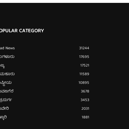
OPULAR CATEGORY
ead News
31244
ೆಂಗಳೂರು
17695
ಜ್ಯ
17521
ುಮಕೂರು
11589
ಷ್ಟ್ರೀಯ
10895
ಾವಣಗೆರೆ
3678
ತ್ರದುರ್ಗ
3453
ಾವೇರಿ
2031
್ಳಾರಿ
1881