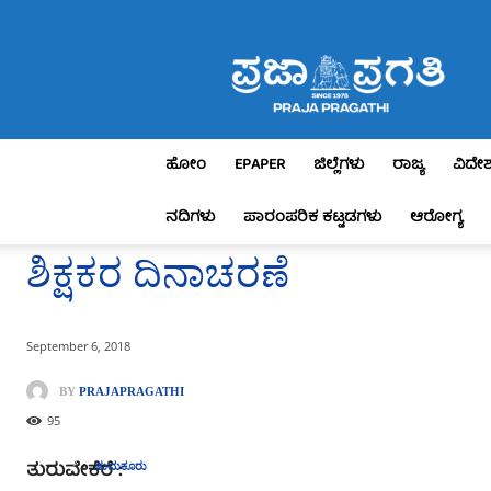
Praja
Pragathi
ಹೋಂ
EPAPER
ಜಿಲ್ಲೆಗಳು
ರಾಜ್ಯ
ವಿದೇ
ನದಿಗಳು
ಪಾರಂಪರಿಕ ಕಟ್ಟಡಗಳು
ಆರೋಗ್ಯ
ಶಿಕ್ಷಕರ ದಿನಾಚರಣೆ
September 6, 2018
BY
PRAJAPRAGATHI
95
ತುರುವೇಕೆರೆ :
ತುಮಕೂರು