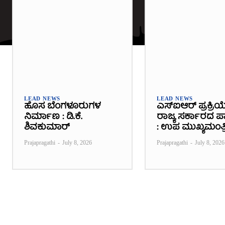
LEAD NEWS
LEAD NEWS
ಹೊಸ ಬೆಂಗಳೂರುಗಳ
ಎಸ್‌ಐಆರ್ ಪ್ರಕ್ರಿಯ
ನಿರ್ಮಾಣ : ಡಿ.ಕೆ.
ರಾಜ್ಯ ಸರ್ಕಾರದ ಪಾತ
ಶಿವಕುಮಾರ್
: ಉಪ ಮುಖ್ಯಮಂತ್ರ
Prajapragathi
-
July 8, 2026
Prajapragathi
-
July 8, 2026