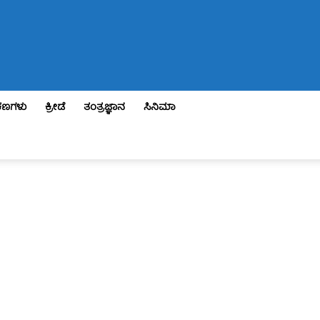
ಣಗಳು
ಕ್ರೀಡೆ
ತಂತ್ರಜ್ಞಾನ
ಸಿನಿಮಾ