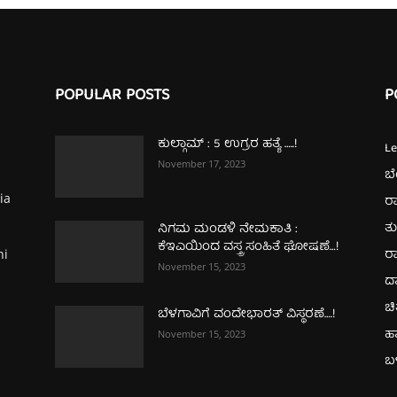
POPULAR POSTS
P
ಕುಲ್ಗಾಮ್‌ : 5 ಉಗ್ರರ ಹತ್ಯೆ …..!
L
November 17, 2023
ಬ
ia
ರಾ
ತ
ನಿಗಮ ಮಂಡಳಿ ನೇಮಕಾತಿ :
ಕೆಇಎಯಿಂದ ವಸ್ತ್ರ ಸಂಹಿತೆ ಘೋಷಣೆ…!
ರಾ
hi
November 15, 2023
ದ
ಚಿ
ಬೆಳಗಾವಿಗೆ ವಂದೇಭಾರತ್‌ ವಿಸ್ಥರಣೆ….!
ಹ
November 15, 2023
ಬಳ