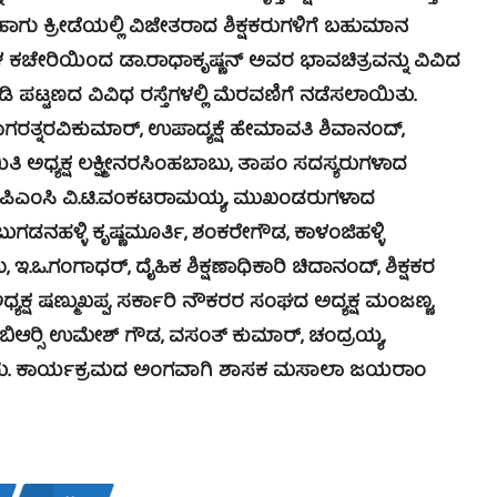
ಕ ಹಾಗು ಕ್ರೀಡೆಯಲ್ಲಿ ವಿಜೇತರಾದ ಶಿಕ್ಷಕರುಗಳಿಗೆ ಬಹುಮಾನ
ಿಗಳ ಕಚೇರಿಯಿಂದ ಡಾ.ರಾಧಾಕೃಷ್ಣನ್ ಅವರ ಭಾವಚಿತ್ರವನ್ನು ವಿವಿದ
 ಪಟ್ಟಣದ ವಿವಿಧ ರಸ್ತೆಗಳಲ್ಲಿ ಮೆರವಣಿಗೆ ನಡೆಸಲಾಯಿತು.
್ನರವಿಕುಮಾರ್, ಉಪಾದ್ಯಕ್ಷೆ ಹೇಮಾವತಿ ಶಿವಾನಂದ್,
ಿತಿ ಅಧ್ಯಕ್ಷ ಲಕ್ಷ್ಮೀನರಸಿಂಹಬಾಬು, ತಾಪಂ ಸದಸ್ಯರುಗಳಾದ
ಿ, ಎಪಿಎಂಸಿ ವಿ.ಟಿ.ವಂಕಟರಾಮಯ್ಯ, ಮುಖಂಡರುಗಳಾದ
ಬುಗಡನಹಳ್ಳಿ ಕೃಷ್ಣಮೂರ್ತಿ, ಶಂಕರೇಗೌಡ, ಕಾಳಂಜಿಹಳ್ಳಿ
.ಒ.ಗಂಗಾಧರ್, ದೈಹಿಕ ಶಿಕ್ಷಣಾಧಿಕಾರಿ ಚಿದಾನಂದ್, ಶಿಕ್ಷಕರ
ಧ್ಯಕ್ಷ ಷಣ್ಮುಖಪ್ಪ, ಸರ್ಕಾರಿ ನೌಕರರ ಸಂಘದ ಅದ್ಯಕ್ಷ ಮಂಜಣ್ಣ,
ು, ಬಿಆರ್‍ಸಿ ಉಮೇಶ್ ಗೌಡ, ವಸಂತ್ ಕುಮಾರ್, ಚಂದ್ರಯ್ಯ,
ಡಿದ್ದರು. ಕಾರ್ಯಕ್ರಮದ ಅಂಗವಾಗಿ ಶಾಸಕ ಮಸಾಲಾ ಜಯರಾಂ