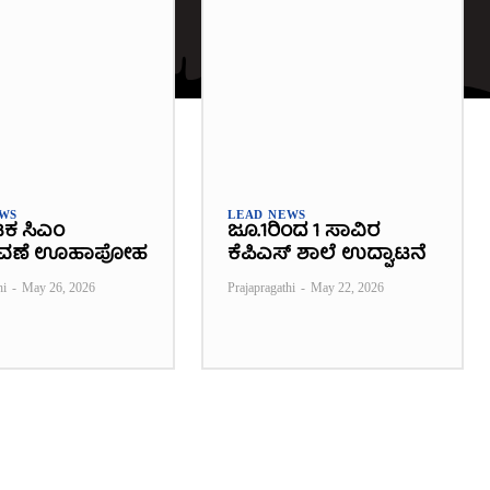
EWS
LEAD NEWS
ಟಕ ಸಿಎಂ
ಜೂ.1ರಿಂದ 1 ಸಾವಿರ
ವಣೆ ಊಹಾಪೋಹ
ಕೆಪಿಎಸ್ ಶಾಲೆ ಉದ್ಘಾಟನೆ
hi
-
May 26, 2026
Prajapragathi
-
May 22, 2026