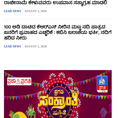
ರಾಜೀನಾಮೆ ಕೇಳುವವರು ಉಪವಾಸ ಸತ್ಯಾಗ್ರಹ ಮಾಡಲಿ
LEAD NEWS
AUGUST 3, 2026
100 ಅಡಿ ದಾಟಿದ ಕೆಆರ್‌ಎಸ್ ನೀರಿನ ಮಟ್ಟ ನದಿ ಪಾತ್ರದ
ಜನರಿಗೆ ಪ್ರವಾಹದ ಎಚ್ಚರಿಕೆ : ಕಬಿನಿ ಜಲಾಶಯ ಭರ್ತಿ, ನದಿಗೆ
ಹರಿದ ನೀರು
LEAD NEWS
AUGUST 3, 2026