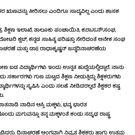
ಣವನ್ನು ತೀರಿಸಲು ಎಂದಿಗೂ ಸಾದ್ಯವಿಲ್ಲ ಎಂದು ಶಾಸಕ
ಕ್ಷಣ ಇಲಾಖೆ, ತಾಲೂಕು ಪಂಚಾಯಿತಿ, ಕ.ರಾ.ಸ.ನೌ.ಸಂಘ,
ರೋಟರಿ ಕ್ಲಬ್, ಕನ್ನಡ ಸಾಹಿತ್ಯ ಪರಿಷತ್ತು ಸೇರಿದಂತೆ ಅನೇಕ ಸಂಘ
ಿನಾಚರಣೆ ಮತ್ತು ಡಾ|| ರಾಧಾಕೃಷ್ಣನ್ ಜನ್ಮದಿನಾಚರಣೆಯ
ಿದ್ಯಾರ್ಥಿಗಳು ಇಂದು ಉನ್ನತ ಹುದ್ದೆಯಲ್ಲಿದ್ದಾರೆ. ನಾನು
ು ಸರ್ಕಾರಗಳು ಗುಣ ಮಟ್ಟದ ಶಿಕ್ಷಣ ನೀಡುತ್ತಿದ್ದು ಶಿಕ್ಷಕರುಗಳು
ದ್ಯಾರ್ಥಿಗಳನ್ನು ಸೃಷಿಸಿ ಎಂದು ಸಲಹೆ ನೀಡಿದರಲ್ಲದೆ ಶಿಕ್ಷಕರ ಕಷ್ಟ
ು.
ಿ ನಾಡಿನ ಆಸ್ತಿ ಮಕ್ಕಳು, ಭವ್ಯ ಭಾರತ
ಯೊಂದು ಮಗುವನ್ನೂ ತನ್ನ ಮಕ್ಕಳಂತೆ ಕಂಡು ಸದೃಢ ರಾಷ್ಟ್ರ
ು. ದಿನಾಚರಣೆ ಅಂಗವಾಗಿ ನಿವೃತ್ತ ಶಿಕ್ಷಕರು ಹಾಗು ಉತ್ತಮ