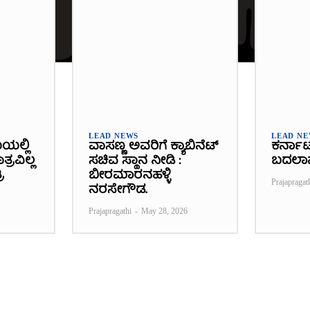
LEAD NEWS
LEAD N
ೆಯಲ್ಲಿ
ವಾಸಣ್ಣ ಅವರಿಗೆ ಕ್ಯಾಬಿನೆಟ್
ಕರ್ನಾ
್ರವಿಲ್ಲ
ಸಚಿವ ಸ್ಥಾನ ನೀಡಿ :
ಬದಲಾ
ಿ
ಬೀರಮಾರನಹಳ್ಳಿ
Prajapragat
ನರಸೇಗೌಡ.
Prajapragathi
-
May 28, 2026