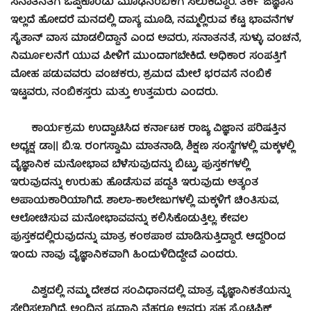
ಸನಾತನತೆಗೆ ಒಪ್ಪಿಕೊಂಡು ಮೂಢನಂಬಿಕೆಗೆ ಸಿಲುಕಿದ್ದಾರೆ. ತರ್ಕ ಜಿಜ್ಞಾಸೆ
ಇಲ್ಲದೆ ಹೋದರೆ ಮನದಲ್ಲಿ ದಾಸ್ಯ ಮೂಡಿ, ನಮ್ಮಲ್ಲಿರುವ ಕೆಟ್ಟ ಭಾವನೆಗಳ
ಸೈತಾನ್ ವಾಸ ಮಾಡಲಿದ್ದಾನೆ ಎಂದ ಅವರು, ಸನಾತನತೆ, ಸುಳ್ಳು, ವಂಚನೆ,
ನಿರ್ಮೂಲನೆಗೆ ಯುವ ಪೀಳಿಗೆ ಮುಂದಾಗಬೇಕಿದೆ. ಅಧಿಕಾರ ಸಂಪತ್ತಿಗೆ
ಮೋಹ ಪಡುವವರು ವಂಚಕರು, ಶ್ರಮದ ಮೇಲೆ ಭರವಸೆ ನಂಬಿಕೆ
ಇಟ್ಟವರು, ನಂಬಿಕಸ್ತರು ಮತ್ತು ಉತ್ತಮರು ಎಂದರು.
ಕಾರ್ಯಕ್ರಮ ಉದ್ಘಾಟಿಸಿದ ಕರ್ನಾಟಕ ರಾಜ್ಯ ವಿಜ್ಞಾನ ಪರಿಷತ್ತಿನ
ಅಧ್ಯಕ್ಷ ಡಾ|| ಬಿ.ಇ. ರಂಗಸ್ವಾಮಿ ಮಾತನಾಡಿ, ಶಿಕ್ಷಣ ಸಂಸ್ಥೆಗಳಲ್ಲಿ ಮಕ್ಕಳಲ್ಲಿ
ವೈಜ್ಞಾನಿಕ ಮನೋಭಾವ ಬೆಳೆಸುವುದನ್ನು ಬಿಟ್ಟು, ಪುಸ್ತಕಗಳಲ್ಲಿ
ಇರುವುದನ್ನು ಉರುಹು ಹೊಡೆಸುವ ಪದ್ಧತಿ ಇರುವುದು ಅತ್ಯಂತ
ಅಪಾಯಕಾರಿಯಾಗಿದೆ. ಶಾಲಾ-ಕಾಲೇಜುಗಳಲ್ಲಿ ಮಕ್ಕಳಿಗೆ ಚಿಂತಿಸುವ,
ಆಲೋಚಿಸುವ ಮನೋಭಾವವನ್ನು ಕಲಿಸಿಕೊಡುತ್ತಿಲ್ಲ. ಕೇವಲ
ಪುಸ್ತಕದಲ್ಲಿರುವುದನ್ನು ಮಾತ್ರ ಕಂಠಪಾಠ ಮಾಡಿಸುತ್ತಿದ್ದಾರೆ. ಆದ್ದರಿಂದ
ಇಂದು ನಾವು ವೈಜ್ಞಾನಿಕವಾಗಿ ಹಿಂದುಳಿದಿದ್ದೇವೆ ಎಂದರು.
ವಿಶ್ವದಲ್ಲಿ ನಮ್ಮ ದೇಶದ ಸಂವಿಧಾನದಲ್ಲಿ ಮಾತ್ರ ವೈಜ್ಞಾನಿಕತೆಯನ್ನು
ಸೇರಿಸಲಾಗಿದೆ. ಅಂದಿನ ಪ್ರಧಾನಿ ನೆಹರೂ ಅವರು ಸಹ ಸೈಂಟಿಫಿಕ್