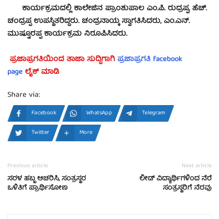
ಕಾರ್ಯಕ್ರಮದಲ್ಲಿ ಕಾಲೇಜಿನ ಪ್ರಾಂಶುಪಾಲ ಎಂ.ಪಿ. ರುದ್ರಪ್ಪ, ಹೆಚ್.
ಚಂದ್ರಪ್ಪ ಉಪಸ್ಥಿತರಿದ್ದರು. ಚಂದ್ರನಾಯ್ಕ ಸ್ವಾಗತಿಸಿದರು, ಎಂ.ಎನ್.
ಮುಷ್ಟೂರಪ್ಪ ಕಾರ್ಯಕ್ರಮ ನಿರೂಪಿಸಿದರು.
ಪ್ರಜಾಪ್ರಗತಿಯಿಂದ ತಾಜಾ ಸುದ್ದಿಗಾಗಿ
ಪ್ರಜಾಪ್ರಗತಿ facebook
page
ಲೈಕ್ ಮಾಡಿ
Share via:
Facebook
WhatsApp
Telegram
Twitter
More
Previous article
Next article
ಸರಳ ಹಬ್ಬ ಆಚರಿಸಿ, ಸಂತ್ರಸ್ಥರ
ಲೀಡ್ ವಿದ್ಯಾರ್ಥಿಗಳಿಂದ ನೆರೆ
ಒಳಿತಿಗೆ ಪ್ರಾರ್ಥಿಸೋಣ
ಸಂತ್ರಸ್ಥರಿಗೆ ನೆರವು