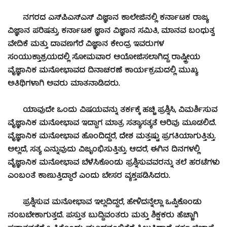
ನಗರದ ಎಸ್‍ಪಿಎಸ್‍ಎಸ್ ವಿಜ್ಞಾನ ಕಾಲೇಜಿನಲ್ಲಿ ಕರ್ನಾಟಕ ರಾಜ್ಯ
ವಿಜ್ಞಾನ ಪರಿಷತ್ತು, ಕರ್ನಾಟಕ ಜ್ಞಾನ ವಿಜ್ಞಾನ ಸಮಿತಿ, ಮಾನವ ಬಂಧುತ್ವ
ವೇದಿಕೆ ಮತ್ತು ದಾವಣಗೆರೆ ವಿಜ್ಞಾನ ಕೇಂದ್ರ ಇವರುಗಳ
ಸಂಯುಕ್ತಾಶ್ರಯದಲ್ಲಿ ಸೋಮವಾರ ಆಯೋಜಿಸಲಾಗಿದ್ದ ರಾಷ್ಟ್ರೀಯ
ವೈಜ್ಞಾನಿಕ ಮನೋಭಾವದ ದಿನಾಚರಣೆ ಕಾರ್ಯಕ್ರಮದಲ್ಲಿ ಮುಖ್ಯ
ಅತಿಥಿಗಳಾಗಿ ಅವರು ಮಾತನಾಡಿದರು.
ಯಾವುದೇ ಒಂದು ವಿಷಯವನ್ನು ತರ್ಕಕ್ಕೆ ಹಚ್ಚಿ ಪ್ರಶ್ನಿಸಿ, ವಿಮರ್ಶಿಸುವ
ವೈಜ್ಞಾನಿಕ ಮನೋಭಾವ ಇದ್ದಾಗ ಮಾತ್ರ ಸತ್ಯಾಸತ್ಯತೆ ಅರಿವು ಮೂಡಲಿದೆ.
ವೈಜ್ಞಾನಿಕ ಮನೋಭಾವ ಹೊಂದಿದ್ದರೆ, ದೇಶ ಮತ್ತಷ್ಟು ಪ್ರಗತಿಯಾಗುತ್ತಿತ್ತು.
ಅಲ್ಲದೆ, ಸತ್ಯ ಎನ್ನುವುದು ವಿಜೃಂಭಿಸುತ್ತಿತ್ತು. ಆದರೆ, ಈಗಿನ ದಿನಗಳಲ್ಲಿ
ವೈಜ್ಞಾನಿಕ ಮನೋಭಾವ ಬೆಳೆಸಿಕೊಂಡು ಪ್ರಶ್ನಿಸುವವರನ್ನು ತಲೆ ಹರಟೆಗಳು
ಎಂಬಂತೆ ಕಾಣುತ್ತಿದ್ದಾರೆ ಎಂದು ಬೇಸರ ವ್ಯಕ್ತಪಡಿಸಿದರು.
ಪ್ರಶ್ನಿಸುವ ಮನೋಭಾವ ಇಲ್ಲದಿದ್ದರೆ, ಹೇಳಿದನ್ನೆಲ್ಲಾ ಒಪ್ಪಿಕೊಂಡು
ನಂಬಬೇಕಾಗುತ್ತದೆ. ಪಸ್ತುತ ಬುದ್ಧಿವಂತರು ಮತ್ತು ಶಿಕ್ಷಕರು ಹೆಚ್ಚಾಗಿ