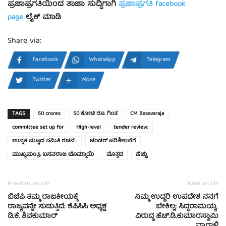
ಪ್ರಜಾಪ್ರಗತಿಯಿಂದ
ತಾಜಾ
ಸುದ್ದಿಗಾಗಿ
ಪ್ರಜಾಪ್ರಗತಿ facebook
page
ಲೈಕ್
ಮಾಡಿ
Share via:
Facebook
WhatsApp
Telegram
Twitter
More
TAGS
50 crores
50 ಕೋಟಿ ರೂ. ಗಿಂತ
CM Basavaraja
committee set up for
High-level
tender review:
ಉನ್ನತ ಮಟ್ಟದ ಸಮಿತಿ ರಚನೆ :
ಟೆಂಡರ್ ಪರಿಶೀಲನೆಗೆ
ಮುಖ್ಯಮಂತ್ರಿ ಬಸವರಾಜ ಬೊಮ್ಮಾಯಿ
ಮೊತ್ತದ
ಹೆಚ್ಚು
Previous article
Next article
ಬಿಜೆಪಿ ತಮ್ಮ ರಾಜಕೀಯಕ್ಕೆ
ನಿಮ್ಮ ಉದ್ದರಿ ಉಪದೇಶ ನನಗೆ
ರಾಜ್ಯವನ್ನೇ ಸುಡುತ್ತಿದೆ: ಕೆಪಿಸಿಸಿ ಅಧ್ಯಕ್ಷ
ಬೇಕಿಲ್ಲ; ಸಿದ್ದರಾಮಯ್ಯ
ಡಿ.ಕೆ. ಶಿವಕುಮಾರ್
ವಿರುದ್ಧ ಹೆಚ್.ಡಿ.ಕುಮಾರಸ್ವಾಮಿ