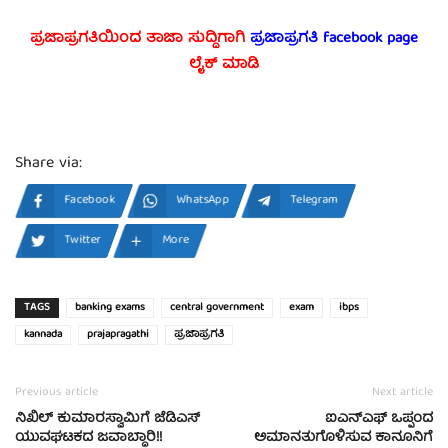
ಪ್ರಜಾಪ್ರಗತಿಯಿಂದ ತಾಜಾ ಸುದ್ದಿಗಾಗಿ
ಪ್ರಜಾಪ್ರಗತಿ facebook
page
ಲೈಕ್ ಮಾಡಿ
Share via:
Facebook
WhatsApp
Telegram
Twitter
More
TAGS
banking exams
central government
exam
ibps
kannada
prajapragathi
ಪ್ರಜಾಪ್ರಗತಿ
Previous article
Next article
ನಿಖಿಲ್ ಕುಮಾರಸ್ವಾಮಿಗೆ ಜೆಡಿಎಸ್
ಐಎನ್‌ಎಫ್ ಒಪ್ಪಂದ
ಯುವಘಟಕದ ಜವಾಬ್ಧಾರಿ!!
ಅಮಾನತುಗೊಳಿಸುವ ಕಾನೂನಿಗೆ