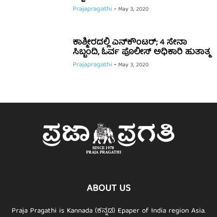
Prajapragathi
-
May 3, 2020
ಕಾಶ್ಮೀರದಲ್ಲಿ ಎನ್​ಕೌಂಟರ್; 4 ಸೇನಾ
ಸಿಬ್ಬಂದಿ, ಓರ್ವ ಪೊಲೀಸ್ ಅಧಿಕಾರಿ ಹುತಾತ್ಮ
Prajapragathi
-
May 3, 2020
ABOUT US
Praja Pragathi is Kannada (ಕನ್ನಡ) Epaper of India region Asia.