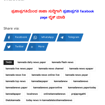
ಪ್ರಜಾಪ್ರಗತಿಯಿಂದ ತಾಜಾ ಸುದ್ದಿಗಾಗಿ
ಪ್ರಜಾಪ್ರಗತಿ facebook
page
ಲೈಕ್ ಮಾಡಿ
Share via:
Facebook
WhatsApp
Telegram
Twitter
More
TAGS
kannada daily news paper
kannada flash news
kannada live news paper
kannada news channel
kannada news epaper
kannada news live
kannada news online live
kannada news pepar
kannada top news
kannadaepaper
kannadanew
kannadanews
kannadanews paper
kannadanews paperonline
kannadanews papertoday
kannadapaper
localnews
onlinekannadanews
prajapragathi
thatskannada
today news in kannadalatestkannadanews