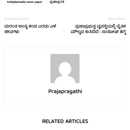
todaykannada news paper
ಪ್ರಜಾಪ್ರಗತಿ
Previous article
Next article
ದುರಂತ ಅಂತ್ಯ ಕಂಡ ಎರಡು ಎಳೆ
ಪ್ರಜಾಪ್ರಭುತ್ವ ವ್ಯವಸ್ಥೆಯಲ್ಲಿ ನೈತಿಕ
ಜೀವಗಳು
ಮೌಲ್ಯದ ಕುಸಿದಿದೆ : ಸಂತೋಷ್ ಹೆಗ್ಡೆ
Prajapragathi
RELATED ARTICLES