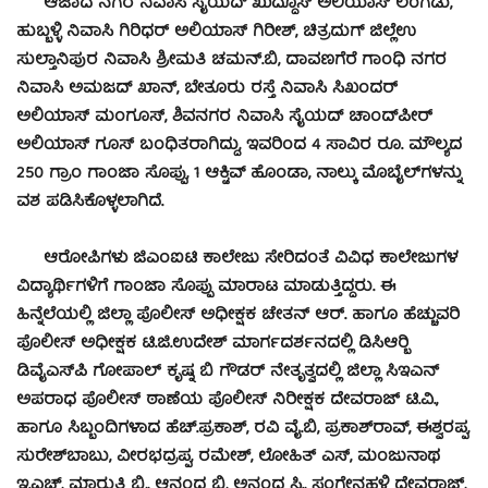
ಆಜಾದ ನಗರ ನಿವಾಸಿ ಸೈಯದ್ ಖುದ್ದೂಸ್ ಅಲಿಯಾಸ್ ಲಂಗಡು,
ಹುಬ್ಬಳ್ಳಿ ನಿವಾಸಿ ಗಿರಿಧರ್ ಅಲಿಯಾಸ್ ಗಿರೀಶ್, ಚಿತ್ರದುಗ್ ಜಿಲ್ಲೆಉ
ಸುಲ್ತಾನಿಪುರ ನಿವಾಸಿ ಶ್ರೀಮತಿ ಚಮನ್.ಬಿ, ದಾವಣಗೆರೆ ಗಾಂಧಿ ನಗರ
ನಿವಾಸಿ ಅಮಜದ್ ಖಾನ್, ಬೇತೂರು ರಸ್ತೆ ನಿವಾಸಿ ಸಿಖಂದರ್
ಅಲಿಯಾಸ್ ಮಂಗೂಸ್, ಶಿವನಗರ ನಿವಾಸಿ ಸೈಯದ್ ಚಾಂದ್‍ಪೀರ್
ಅಲಿಯಾಸ್ ಗೂಸ್ ಬಂಧಿತರಾಗಿದ್ದು, ಇವರಿಂದ 4 ಸಾವಿರ ರೂ. ಮೌಲ್ಯದ
250 ಗ್ರಾಂ ಗಾಂಜಾ ಸೊಪ್ಪು, 1 ಆಕ್ಟಿವ್ ಹೊಂಡಾ, ನಾಲ್ಕು ಮೊಬೈಲ್‍ಗಳನ್ನು
ವಶ ಪಡಿಸಿಕೊಳ್ಳಲಾಗಿದೆ.
ಆರೋಪಿಗಳು ಜಿಎಂಐಟಿ ಕಾಲೇಜು ಸೇರಿದಂತೆ ವಿವಿಧ ಕಾಲೇಜುಗಳ
ವಿದ್ಯಾರ್ಥಿಗಳಿಗೆ ಗಾಂಜಾ ಸೊಪ್ಪು ಮಾರಾಟ ಮಾಡುತ್ತಿದ್ದರು. ಈ
ಹಿನ್ನೆಲೆಯಲ್ಲಿ ಜಿಲ್ಲಾ ಪೊಲೀಸ್ ಅಧೀಕ್ಷಕ ಚೇತನ್ ಆರ್. ಹಾಗೂ ಹೆಚ್ಚುವರಿ
ಪೊಲೀಸ್ ಅಧೀಕ್ಷಕ ಟಿ.ಜಿ.ಉದೇಶ್ ಮಾರ್ಗದರ್ಶನದಲ್ಲಿ ಡಿಸಿಆರ್‍ಬಿ
ಡಿವೈಎಸ್‍ಪಿ ಗೋಪಾಲ್ ಕೃಷ್ನ ಬಿ ಗೌಡರ್ ನೇತೃತ್ವದಲ್ಲಿ ಜಿಲ್ಲಾ ಸಿಇಎನ್
ಅಪರಾಧ ಪೊಲೀಸ್ ಠಾಣೆಯ ಪೊಲೀಸ್ ನಿರೀಕ್ಷಕ ದೇವರಾಜ್ ಟಿ.ವಿ.,
ಹಾಗೂ ಸಿಬ್ಬಂದಿಗಳಾದ ಹೆಚ್.ಪ್ರಕಾಶ್, ರವಿ ವೈ.ಬಿ, ಪ್ರಕಾಶ್‍ರಾವ್, ಈಶ್ವರಪ್ಪ,
ಸುರೇಶ್‍ಬಾಬು, ವೀರಭದ್ರಪ್ಪ, ರಮೇಶ್, ಲೋಹಿತ್ ಎಸ್, ಮಂಜುನಾಥ
ಇ.ಎಚ್, ಮಾರುತಿ ಬಿ,, ಆನಂದ ಬಿ, ಅನಂದ ಸಿ., ಸಂಗೇನಹಳ್ಳಿ ದೇವರಾಜ್,