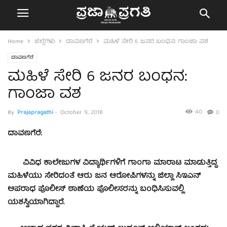
Home
ಜಿಲ್ಲೆಗಳು
ದಾವಣಗೆರೆ
ಮಹಿಳೆ ಸೇರಿ 6 ಜನರ ಬಂಧನ: ಗಾಂಜಾ ವಶ
ದಾವಣಗೆರೆ
ಮಹಿಳೆ ಸೇರಿ 6 ಜನರ ಬಂಧನ:
ಗಾಂಜಾ ವಶ
40
By
Prajapragathi
-
October 9, 2018
0
ದಾವಣಗೆರೆ:
ವಿವಿಧ ಕಾಲೇಜುಗಳ ವಿದ್ಯಾರ್ಥಿಗಳಿಗೆ ಗಾಂಗಾ ಮಾರಾಟ ಮಾಡುತ್ತಿದ್ದ
ಮಹಿಳೆಯು ಸೇರಿದಂತೆ ಆರು ಜನ ಆರೋಪಿಗಳನ್ನು ಜಿಲ್ಲಾ ಸಿಇಎನ್
ಅಪರಾಧ ಪೊಲೀಸ್ ಠಾಣೆಯ ಪೊಲೀಸರನ್ನು ಬಂಧಿಸಿಸುವಲ್ಲಿ
ಯಶಸ್ವಿಯಾಗಿದ್ದಾರೆ.