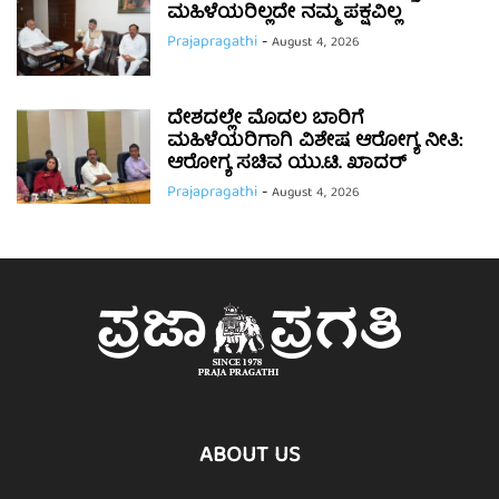
ಮಹಿಳೆಯರಿಲ್ಲದೇ ನಮ್ಮ ಪಕ್ಷವಿಲ್ಲ
Prajapragathi
-
August 4, 2026
ದೇಶದಲ್ಲೇ ಮೊದಲ ಬಾರಿಗೆ
ಮಹಿಳೆಯರಿಗಾಗಿ ವಿಶೇಷ ಆರೋಗ್ಯ ನೀತಿ:
ಆರೋಗ್ಯ ಸಚಿವ ಯು.ಟಿ. ಖಾದರ್
Prajapragathi
-
August 4, 2026
ABOUT US