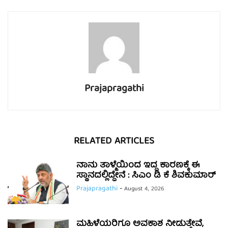
Prajapragathi
RELATED ARTICLES
ನಾನು ತಾಳ್ಮೆಯಿಂದ ಇದ್ದ ಕಾರಣಕ್ಕೆ ಈ
ಸ್ಥಾನದಲ್ಲಿದ್ದೇನೆ : ಸಿಎಂ ಡಿ ಕೆ ಶಿವಕುಮಾರ್
Prajapragathi
-
August 4, 2026
ಮಹಿಳೆಯರಿಗೂ ಅವಕಾಶ ನೀಡುತ್ತೇವೆ,