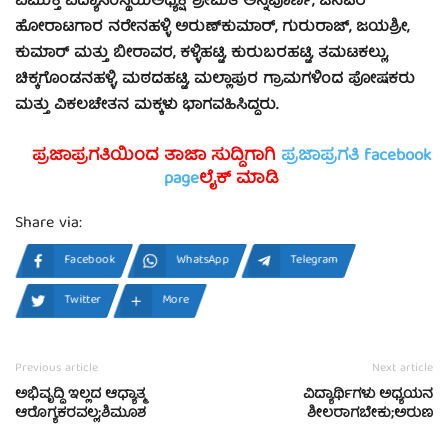
ವಿಮುಕ್ತಿ ವಿದ್ಯಾಸಂಸ್ಥೆಯಅಧ್ಯಕ್ಷೆ ಶ್ರೀಮತಿ ಅನ್ನಪೂರ್ಣ, ಜನಪರ
ಹೋರಾಟಗಾರ ನರೇನಹಳ್ಳಿ ಅರುಣ್‍ಕುಮಾರ್, ಗುರುರಾಜ್, ಜಯಶ್ರೀ,
ಕುಮಾರ್ ಮತ್ತು ಬೀರಾವರ, ಕಳ್ಳಿಹಟ್ಟಿ, ಕುರುಬರಹಟ್ಟಿ, ತಮಟಕಲ್ಲು,
ಚಿಕ್ಕಗೊಂಡನಹಳ್ಳಿ, ಮಠದಹಟ್ಟಿ, ಮಲ್ಲಾಪುರ ಗ್ರಾಮಗಳಿಂದ ಪೋಷಕರು
ಮತ್ತು ವಿಕಲಚೇತನ ಮಕ್ಕಳು ಭಾಗವಹಿಸಿದ್ದರು.
ಪ್ರಜಾಪ್ರಗತಿಯಿಂದ ತಾಜಾ ಸುದ್ದಿಗಾಗಿ
ಪ್ರಜಾಪ್ರಗತಿ facebook
page
ಲೈಕ್ ಮಾಡಿ
Share via:
Facebook
WhatsApp
Telegram
Twitter
More
Previous article
Next article
ಅಭಿವೃದ್ದಿ ಇಲ್ಲದ ಆಧ್ಯಾತ್ಮ
ವಿದ್ಯಾರ್ಥಿಗಳು ಅಧ್ಯಯನ
ಆರೊಗ್ಯಕರವಲ್ಲ;ಶಿಮೂಶ
ಶೀಲರಾಗಬೇಕು;ಅರುಣ