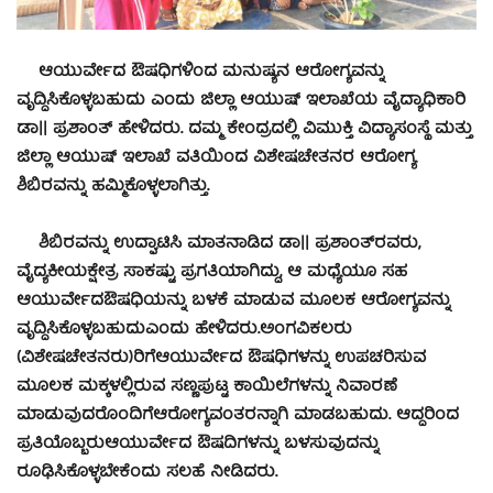
ಆಯುರ್ವೇದ ಔಷಧಿಗಳಿಂದ ಮನುಷ್ಯನ ಆರೋಗ್ಯವನ್ನು
ವೃದ್ಧಿಸಿಕೊಳ್ಳಬಹುದು ಎಂದು ಜಿಲ್ಲಾ ಆಯುಷ್ ಇಲಾಖೆಯ ವೈದ್ಯಾಧಿಕಾರಿ
ಡಾ|| ಪ್ರಶಾಂತ್ ಹೇಳಿದರು.
ದಮ್ಮ ಕೇಂದ್ರದಲ್ಲಿ ವಿಮುಕ್ತಿ ವಿದ್ಯಾಸಂಸ್ಥೆ ಮತ್ತು
ಜಿಲ್ಲಾ ಆಯುಷ್ ಇಲಾಖೆ ವತಿಯಿಂದ ವಿಶೇಷಚೇತನರ ಆರೋಗ್ಯ
ಶಿಬಿರವನ್ನು ಹಮ್ಮಿಕೊಳ್ಳಲಾಗಿತ್ತು.
ಶಿಬಿರವನ್ನು ಉದ್ಘಾಟಿಸಿ ಮಾತನಾಡಿದ ಡಾ|| ಪ್ರಶಾಂತ್‍ರವರು,
ವೈದ್ಯಕೀಯಕ್ಷೇತ್ರ ಸಾಕಷ್ಟು ಪ್ರಗತಿಯಾಗಿದ್ದು, ಆ ಮಧ್ಯೆಯೂ ಸಹ
ಆಯುರ್ವೇದಔಷಧಿಯನ್ನು ಬಳಕೆ ಮಾಡುವ ಮೂಲಕ ಆರೋಗ್ಯವನ್ನು
ವೃದ್ಧಿಸಿಕೊಳ್ಳಬಹುದುಎಂದು ಹೇಳಿದರು.
ಅಂಗವಿಕಲರು
(ವಿಶೇಷಚೇತನರು)ರಿಗೆಆಯುರ್ವೇದ ಔಷಧಿಗಳನ್ನು ಉಪಚರಿಸುವ
ಮೂಲಕ ಮಕ್ಕಳಲ್ಲಿರುವ ಸಣ್ಣಪುಟ್ಟ ಕಾಯಿಲೆಗಳನ್ನು ನಿವಾರಣೆ
ಮಾಡುವುದರೊಂದಿಗೆಆರೋಗ್ಯವಂತರನ್ನಾಗಿ ಮಾಡಬಹುದು. ಆದ್ದರಿಂದ
ಪ್ರತಿಯೊಬ್ಬರುಆಯುರ್ವೇದ ಔಷದಿಗಳನ್ನು ಬಳಸುವುದನ್ನು
ರೂಢಿಸಿಕೊಳ್ಳಬೇಕೆಂದು ಸಲಹೆ ನೀಡಿದರು.