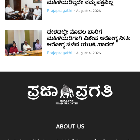
ಮಹಿಳೆಯರಿಲ್ಲದೇ ನಮ್ಮ ಪಕ್ಷವಿಲ್ಲ
Prajapragathi
-
August 4, 2026
ದೇಶದಲ್ಲೇ ಮೊದಲ ಬಾರಿಗೆ
ಮಹಿಳೆಯರಿಗಾಗಿ ವಿಶೇಷ ಆರೋಗ್ಯ ನೀತಿ:
ಆರೋಗ್ಯ ಸಚಿವ ಯು.ಟಿ. ಖಾದರ್
Prajapragathi
-
August 4, 2026
ABOUT US