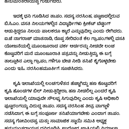
ಹನುಮಂತರಾಯಪ್ಪ ಗುಡುಗಿದರು.
ಇದಕ್ಕೆ ಧನಿ ಗೂಡಿಸಿದ ತಾ.ಪಂ. ಸದಸ್ಯ ನರಸಿಂಹ, ಪಟ್ಟಣದಲ್ಲಿರುವ
ಬಿ.ಸಿ.ಎಂ. ವಸತಿ ನಿಲಯಗಳಲ್ಲಿನ ವಿದ್ಯಾರ್ಥಿಗಳು ಕ್ರೀಕೆಟ್ ಬೆಟ್ಟಿಂಗ್
ಆಡುತ್ತಿದ್ದರೂ ನಿಲಯ ಪಾಲಕರೂ ಕ್ಯಾರೆ ಎನ್ನುವುದಿಲ್ಲ ಎಂದು ರೇಗಿದರು.
ಐ.ಜೆ ನಾಗರಾಜ್ ಮಾತನಾಡಿ, ರೊಪ್ಪ ಸೇರಿದಂತೆ ಕೆಲ ಗ್ರಾ.ಪಂ.ಗಳಲ್ಲಿ ವಸತಿ
ಯೋಜನೆಯಲ್ಲಿ ಮೂಂಜೂರಾದ ವರ್ಕ ಆರ್ಡರನ್ನು ನೀಡದೇ ಲಂಚ
ಕೊಟ್ಟವರಿಗೆ ಮನೆ ಮೂಂಜೂರಾತಿ ಪತ್ರವನ್ನು ನೀಡುತ್ತಿದ್ದು, ಈ ಬಗ್ಗೆ
ತಾಲ್ಲೂಕಿನ ಎಲ್ಲಾ ಗ್ರಾ.ಪಂ, ಗಳಿಗೂ ಬೇಟಿ ನೀಡಿ ತನಿಖೆ ಕೈಗೊಳ್ಳಬೇಕು
ಎಂದು ಇ.ಓ. ನರಸಿಂಹಮೂರ್ತಿಗೆ ಸೂಚಿಸಿದರು.
ಕೃಷಿ ಇಲಾಖೆಯಲ್ಲಿ ಲಂಚಗುಳಿತನ ಹೆಚ್ಚಾಗಿದ್ದು ಹಣ ಕೊಟ್ಟವರಿಗೆ
ಕೃಷಿ ಹೊಂಡಗಳ ಬಿಲ್ ನೀಡುತ್ತಿದ್ದೀರಾ, ಹಣ ನೀಡಲಿಲ್ಲ ಎಂದರೆ ಕೃಷಿ
ಇಲಾಖೆಯಲ್ಲಿ ಯಾವುದೇ ಸೌಲಭ್ಯ ಸಿಗುವುದಿಲ್ಲ ಎಂದು ಕೃಷಿ ಅಧಿಕಾರಿ
ಪುಟ್ಟರಂಗಯ್ಯ ವಿರುದ್ದ ತಾ.ಪಂ. ಸದಸ್ಯ ನರಸಿಂಹ ತೀವ್ರ ವಾಗ್ದಾಳಿ
ನಡೆಸಿದಾಗ, ಈ ಬಗ್ಗೆ ಸಂಪೂರ್ಣ ತನಿಖೆಯಾಗಬೇಕು ಎಂದಾಗ ತಾ.ಪಂ.
ಸದಸ್ಯ ಗೋವಿಂದಪ್ಪ, ಮತ್ತು ಸಾಮಾಜಿಕ ಸ್ಥಾಯಿ ಸಮಿತಿ ಅಧ್ಯಕ್ಷ