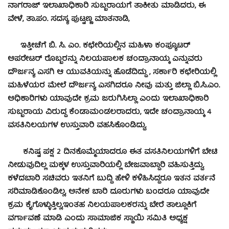
ನಾಗರಾಜ್ ಇಲಾಖಾಧಿಕಾರಿ ಸುಬ್ಬರಾಯಗೆ ತಾಕೀತು ಮಾಡಿದರು, ಈ
ವೇಳೆ, ತಾ.ಪಂ. ಸದಸ್ಯ ಪುಟ್ಟಣ್ಣ ಮಾತನಾಡಿ,
ಇತ್ತೀಚೆಗೆ ಬಿ. ಸಿ. ಎಂ. ಕಛೇರಿಯಲ್ಲಿನ ಮಹಿಳಾ ಕಂಪ್ಯೂಟರ್
ಅಪರೇಟರ್ ರೊಬ್ಬರನ್ನು ನಿಲಯಪಾಲಕ ಚಂದ್ರಾನಾಯ್ಕ ಎನ್ನುವರು
ದೌರ್ಜನ್ಯ ಎಸಗಿ ಆ ಯುವತಿಯನ್ನು ಹೊಡೆದಿದ್ದು , ಸರ್ಕಾರಿ ಕಛೇರಿಯಲ್ಲಿ
ಮಹಿಳೆಯರ ಮೇಲೆ ದೌರ್ಜನ್ಯ ಎಸಗಿದರೂ ನೀವು ಮತ್ತು ಜಿಲ್ಲಾ ಬಿ.ಸಿ.ಎಂ.
ಅಧಿಕಾರಿಗಳು ಯಾವುದೇ ಕ್ರಮ ಜರುಗಿಸಿಲ್ಲಾ ಎಂದು ಇಲಾಖಾಧಿಕಾರಿ
ಸುಬ್ಬರಾಯ ವಿರುದ್ದ ಕೆಂಡಾಮಂಡಲರಾದರು, ಇದೇ ಚಂದ್ರಾನಾಯ್ಕ 4
ವಸತಿನಿಲಯಗಳ ಉಸ್ತುವಾರಿ ವಹಸಿಕೊಂಡಿದ್ದು,
ಕನಿಷ್ಟ ಪಕ್ಷ 2 ದಿನಕೊಮ್ಮೆಯಾದರೂ ಈತ ವಸತಿನಿಲಯಗಳಿಗೆ ಬೇಟಿ
ನೀಡುವುದಿಲ್ಲ ಮಕ್ಕಳ ಉಸ್ತುವಾರಿಯಲ್ಲಿ ಬೇಜವಾಬ್ದಾರಿ ವಹಿಸುತ್ತಿದ್ದು,
ಕಳೆದಬಾರಿ ಸಚಿವರು ಇತನಿಗೆ ಬುದ್ದಿ ಹೇಳಿ ಕಳಿಹಿಸಿದ್ದರೂ ಇತನ ವರ್ತನೆ
ಸರಿಮಾಡಿಕೊಂಡಿಲ್ಲ, ಅನೇಕ ಬಾರಿ ದೂರುಗಳು ಬಂದರೂ ಯಾವುದೇ
ಕ್ರಮ ಕೈಗೊಳ್ಳುತ್ತಿಲ್ಲ,ಇಂತಹ ನಿಲಯಪಾಲಕರನ್ನು ಬೇರೆ ತಾಲ್ಲೂಕಿಗೆ
ವರ್ಗಾವಣೆ ಮಾಡಿ ಎಂದು ಸಾಮಾಜಿಕ ಸ್ಥಾಯಿ ಸಮಿತಿ ಅಧ್ಯಕ್ಷ