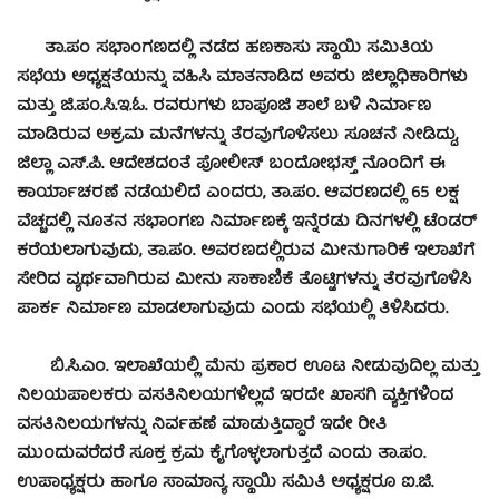
ತಾ.ಪಂ ಸಭಾಂಗಣದಲ್ಲಿ ನಡೆದ ಹಣಕಾಸು ಸ್ಥಾಯಿ ಸಮಿತಿಯ
ಸಭೆಯ ಅಧ್ಯಕ್ಷತೆಯನ್ನು ವಹಿಸಿ ಮಾತನಾಡಿದ ಅವರು ಜಿಲ್ಲಾಧಿಕಾರಿಗಳು
ಮತ್ತು ಜಿ.ಪಂ.ಸಿ.ಇ.ಓ. ರವರುಗಳು ಬಾಪೂಜಿ ಶಾಲೆ ಬಳಿ ನಿರ್ಮಾಣ
ಮಾಡಿರುವ ಅಕ್ರಮ ಮನೆಗಳನ್ನು ತೆರವುಗೊಳಿಸಲು ಸೂಚನೆ ನೀಡಿದ್ದು,
ಜಿಲ್ಲಾ ಎಸ್.ಪಿ. ಆದೇಶದಂತೆ ಪೋಲೀಸ್ ಬಂದೋಭಸ್ತ್ ನೊಂದಿಗೆ ಈ
ಕಾರ್ಯಾಚರಣೆ ನಡೆಯಲಿದೆ ಎಂದರು, ತಾ.ಪಂ. ಆವರಣದಲ್ಲಿ 65 ಲಕ್ಷ
ವೆಚ್ಚದಲ್ಲಿ ನೂತನ ಸಭಾಂಗಣ ನಿರ್ಮಾಣಕ್ಕೆ ಇನ್ನೆರಡು ದಿನಗಳಲ್ಲಿ ಟೆಂಡರ್
ಕರೆಯಲಾಗುವುದು, ತಾ.ಪಂ. ಅವರಣದಲ್ಲಿರುವ ಮೀನುಗಾರಿಕೆ ಇಲಾಖೆಗೆ
ಸೇರಿದ ವ್ಯರ್ಥವಾಗಿರುವ ಮೀನು ಸಾಕಾಣಿಕೆ ತೊಟ್ಟಿಗಳನ್ನು ತೆರವುಗೊಳಿಸಿ
ಪಾರ್ಕ ನಿರ್ಮಾಣ ಮಾಡಲಾಗುವುದು ಎಂದು ಸಭೆಯಲ್ಲಿ ತಿಳಿಸಿದರು.
ಬಿ.ಸಿ.ಎಂ. ಇಲಾಖೆಯಲ್ಲಿ ಮೆನು ಪ್ರಕಾರ ಊಟ ನೀಡುವುದಿಲ್ಲ ಮತ್ತು
ನಿಲಯಪಾಲಕರು ವಸತಿನಿಲಯಗಳಿಲ್ಲದೆ ಇರದೇ ಖಾಸಗಿ ವ್ಯಕ್ತಿಗಳಿಂದ
ವಸತಿನಿಲಯಗಳನ್ನು ನಿರ್ವಹಣೆ ಮಾಡುತ್ತಿದ್ದಾರೆ ಇದೇ ರೀತಿ
ಮುಂದುವರೆದರೆ ಸೂಕ್ತ ಕ್ರಮ ಕೈಗೊಳ್ಳಲಾಗುತ್ತದೆ ಎಂದು ತಾ.ಪಂ.
ಉಪಾಧ್ಯಕ್ಷರು ಹಾಗೂ ಸಾಮಾನ್ಯ ಸ್ಥಾಯಿ ಸಮಿತಿ ಅಧ್ಯಕ್ಷರೂ ಐ.ಜಿ.