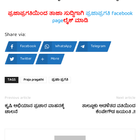
ಪ್ರಜಾಪ್ರಗತಿಯಿಂದ ತಾಜಾ ಸುದ್ದಿಗಾಗಿ
ಪ್ರಜಾಪ್ರಗತಿ facebook
page
ಲೈಕ್ ಮಾಡಿ
Share via:
Facebook
WhatsApp
Telegram
Twitter
More
TAGS
Praja pragathi
ಪ್ರಜಾ ಪ್ರಗತಿ
Previous article
Next article
ಕೃಷಿ ಅಭಿಯಾನ ಪ್ರಚಾರ ವಾಹನಕ್ಕೆ
ತಾಲ್ಲೂಕು ಆಡಳಿತದ ವತಿಯಿಂದ
ಚಾಲನೆ
ಕೆಂಪೇಗೌಡ ಜಯಂತಿ ..!!