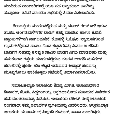
ಹನುಮಂತರಾಯಪ್ಪ ಧನಿಗೂಡಿಸಿ, ಉದ್ಯೋಗ ಖಾತ್ರಿಯಲ್ಲಿ ನಿರ್ಮಾಣ
ಮಾಡಿರುವ ಕಾಂಗಾರಿಗಳಲ್ಲಿ ಯೂ ಸಹ ಅವ್ಯವಹಾರ ಎಸಗಿದ್ದು,
ಸಂಪೂರ್ಣ ತನಿಖೆ ಮಾಡಲು ಸಭೆಯಲ್ಲಿ ತಿರ್ಮಾನಿಸಲಾಯಿತು.
ಶಿರಾರಸ್ತೆಯ ಮಾರ್ಗದಲ್ಲಿರುವ ಮತ್ತು ಟೋಲ್ ಗೇಟ್ ಬಳಿ ಇರುವ
ತಾ.ಪಂ. ಅಂಗಡಿಮಳಿಗೆಗಳ ಬಾಡಿಗೆ ಹೆಚ್ಚು ಮಾಡಲು ಹಾಗೂ ಕೆ.ಜಿ.ಬಿ.
ಬ್ಯಾಂಕುಗಳಿಗಾಗಿ ನಾಗಲಮಡಿಕೆ, ಕೆ.ಟಿ.ಹಳ್ಳಿ. ಸಿ.ಕೆ.ಪುರ, ನ್ಯಾಯದಗುಂಟೆ
ಗ್ರಾಮಗಳಲ್ಲಿರುವ ತಾ.ಪಂ. ನಿಂದ ಕಟ್ಟಡಗಳನ್ನು ನಿರ್ಮಾಣ ಕಡಿಮೆ
ಬಾಡಿಗೆಗೆ ನೀಡಿದ್ದು ಕನಿಷ್ಟ 5 ಸಾವಿರ ಬಾಡಿಗೆ ನಿಗದಿ ಮಾಡಬೇಕು ಮತ್ತು
ಪೆನುಕೊಂಡ ರಸ್ತೆಯ ಮಾರ್ಗದಲ್ಲಿರುವ ನೂತನ ಅಂಗಡಿ ಮಳಿಗೆಗಳ
ಹರಾಜಿನಲ್ಲಿ ಪೂರ್ತಿ ಹಣ ಕಟ್ಟದೆ ಇರುವವರ ಅಡ್ವಾನ್ಸ್ ಹಣವನ್ನು
ಮುಟ್ಟುಗೋಲು ಹಾಕಿಕೊಳ್ಳಲು ಸಭೆಯಲ್ಲಿ ತಿರ್ಮಾನಿಸಲಾಯಿತು,
ಸಮಾಜಕಲ್ಯಾಣ ಇಲಾಖೆಯ ಶಿವಣ್ಣ, ಎಸ್.ಟಿ. ಇಲಾಖಾಧಿಕಾರಿ
ದಿವಾಕರ್, ಬಿ.ಇ.ಓ. ಸಿದ್ದಗಂಗಯ್ಯ, ಅಕ್ಷರದಾಸೋಹ ಸಹಾಯಕ ನಿದೇರ್ಶಕ
ಹನುಮಂತರಾಯಪ್ಪ, ಸಿ.ಡಿ.ಪಿ.ಓ. ಇಲಾಖೆಯ ರಕೀಬ್, ರೇಷ್ಮೆ ಇಲಾಖೆಯ
ರಂಗನಾಥ್, ತಮ್ಮ ಇಲಾಖೆಗಳ ಪ್ರಗತಿಯನ್ನು ವಿವರಿಸಿದರು. ಅಲ್ಪಸಂಖ್ಯಾತ
ಇಲಾಕೆಯ ಮುಜಾಮಿಲ್, ಸಿಬ್ಬಂದಿ ಕುಮಾರ್, ಪಾಷಾ ಹಾಜರಿದ್ದರು.