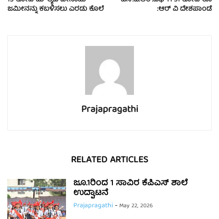
15 ಕೋಟಿ ಮೌಲ್ಯದ ಬೇನಾಮಿ
ಎಸ್.ಡಿ.ಆರ್.ಎಫ್ ಗೆ 31 ಕೋಟಿ ರೂ
ಜಮೀನನ್ನು ಕಬಳಿಸಲು ಎರಡು ಕೊಲೆ
:ಆರ್ ವಿ ದೇಶಪಾಂಡೆ
Prajapragathi
RELATED ARTICLES
ಜೂ.1ರಿಂದ 1 ಸಾವಿರ ಕೆಪಿಎಸ್ ಶಾಲೆ
ಉದ್ಘಾಟನೆ
Prajapragathi
-
May 22, 2026