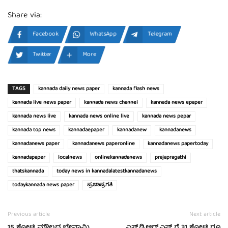
Share via:
Facebook
WhatsApp
Telegram
Twitter
More
TAGS
kannada daily news paper
kannada flash news
kannada live news paper
kannada news channel
kannada news epaper
kannada news live
kannada news online live
kannada news pepar
kannada top news
kannadaepaper
kannadanew
kannadanews
kannadanews paper
kannadanews paperonline
kannadanews papertoday
kannadapaper
localnews
onlinekannadanews
prajapragathi
thatskannada
today news in kannadalatestkannadanews
todaykannada news paper
ಪ್ರಜಾಪ್ರಗತಿ
Previous article
Next article