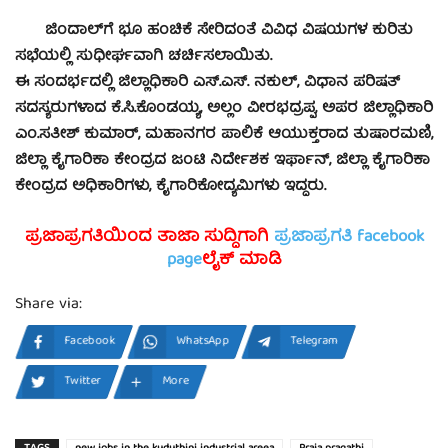
ಜಿಂದಾಲ್‍ಗೆ ಭೂ ಹಂಚಿಕೆ ಸೇರಿದಂತೆ ವಿವಿಧ ವಿಷಯಗಳ ಕುರಿತು
ಸಭೆಯಲ್ಲಿ ಸುಧೀರ್ಘವಾಗಿ ಚರ್ಚಿಸಲಾಯಿತು.
ಈ ಸಂದರ್ಭದಲ್ಲಿ ಜಿಲ್ಲಾಧಿಕಾರಿ ಎಸ್.ಎಸ್. ನಕುಲ್, ವಿಧಾನ ಪರಿಷತ್
ಸದಸ್ಯರುಗಳಾದ ಕೆ.ಸಿ.ಕೊಂಡಯ್ಯ, ಅಲ್ಲಂ ವೀರಭದ್ರಪ್ಪ, ಅಪರ ಜಿಲ್ಲಾಧಿಕಾರಿ
ಎಂ.ಸತೀಶ್ ಕುಮಾರ್, ಮಹಾನಗರ ಪಾಲಿಕೆ ಆಯುಕ್ತರಾದ ತುಷಾರಮಣಿ,
ಜಿಲ್ಲಾ ಕೈಗಾರಿಕಾ ಕೇಂದ್ರದ ಜಂಟಿ ನಿರ್ದೇಶಕ ಇರ್ಫಾನ್, ಜಿಲ್ಲಾ ಕೈಗಾರಿಕಾ
ಕೇಂದ್ರದ ಅಧಿಕಾರಿಗಳು, ಕೈಗಾರಿಕೋದ್ಯಮಿಗಳು ಇದ್ದರು.
ಪ್ರಜಾಪ್ರಗತಿಯಿಂದ ತಾಜಾ ಸುದ್ದಿಗಾಗಿ
ಪ್ರಜಾಪ್ರಗತಿ facebook
page
ಲೈಕ್ ಮಾಡಿ
Share via:
Facebook
WhatsApp
Telegram
Twitter
More