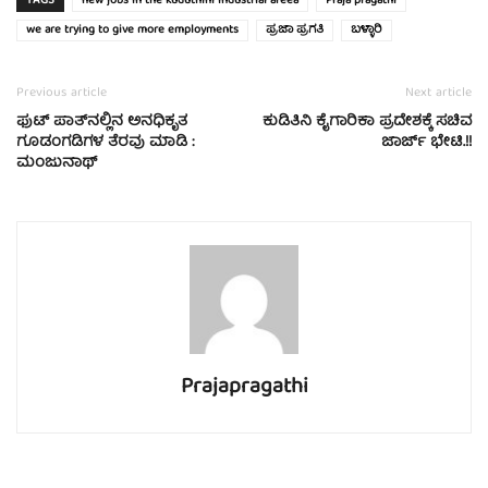
TAGS
new jobs in the kuduthini industrial areea
Praja pragathi
we are trying to give more employments
ಪ್ರಜಾ ಪ್ರಗತಿ
ಬಳ್ಳಾರಿ
Previous article
Next article
ಫುಟ್ ಪಾತ್‍ನಲ್ಲಿನ ಅನಧಿಕೃತ
ಕುಡಿತಿನಿ ಕೈಗಾರಿಕಾ ಪ್ರದೇಶಕ್ಕೆ ಸಚಿವ
ಗೂಡಂಗಡಿಗಳ ತೆರವು ಮಾಡಿ :
ಜಾರ್ಜ್ ಭೇಟಿ.!!
ಮಂಜುನಾಥ್
Prajapragathi