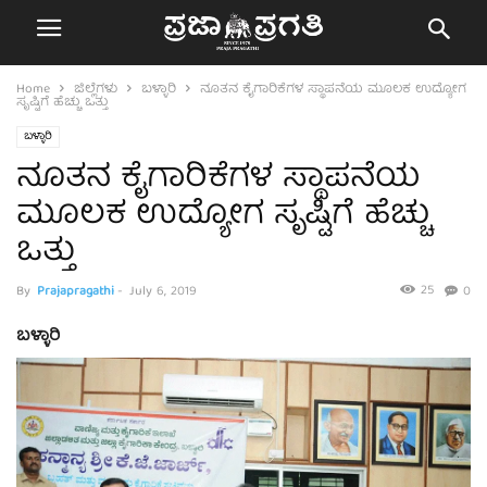
Home
ಜಿಲ್ಲೆಗಳು
ಬಳ್ಳಾರಿ
ನೂತನ ಕೈಗಾರಿಕೆಗಳ ಸ್ಥಾಪನೆಯ ಮೂಲಕ ಉದ್ಯೋಗ
ಸೃಷ್ಟಿಗೆ ಹೆಚ್ಚು ಒತ್ತು
ಬಳ್ಳಾರಿ
ನೂತನ ಕೈಗಾರಿಕೆಗಳ ಸ್ಥಾಪನೆಯ
ಮೂಲಕ ಉದ್ಯೋಗ ಸೃಷ್ಟಿಗೆ ಹೆಚ್ಚು
ಒತ್ತು
25
By
Prajapragathi
-
July 6, 2019
0
ಬಳ್ಳಾರಿ