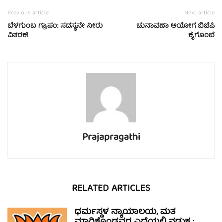
Previous article
Next article
ಬೆಳಗುಂಬ ಗ್ರಾಪಂ: ಸದಸ್ಯನೇ ನೀರು
ಚುನಾವಣಾ ಆಯೋಗ ಬಿಜೆಪಿ
ವಿತರಕ!
ಕೈಗೊಂಬೆ
Prajapragathi
RELATED ARTICLES
ಧರ್ಮಸ್ಥಳ ನ್ಯಾಯಾಲಯ, ಮತ