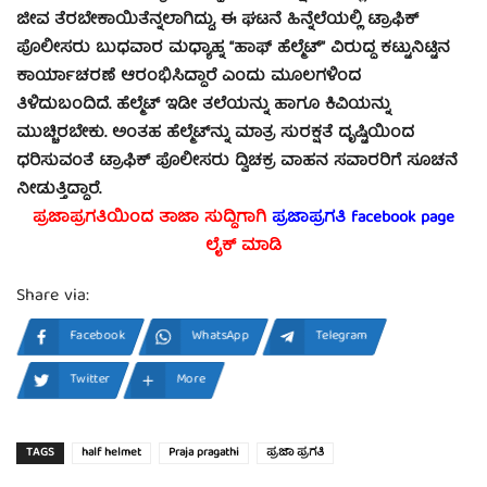
ಜೀವ ತೆರಬೇಕಾಯಿತೆನ್ನಲಾಗಿದ್ದು, ಈ ಘಟನೆ ಹಿನ್ನೆಲೆಯಲ್ಲಿ ಟ್ರಾಫಿಕ್
ಪೊಲೀಸರು ಬುಧವಾರ ಮಧ್ಯಾಹ್ನ “ಹಾಫ್ ಹೆಲ್ಮೆಟ್” ವಿರುದ್ಧ ಕಟ್ಟುನಿಟ್ಟಿನ
ಕಾರ್ಯಾಚರಣೆ ಆರಂಭಿಸಿದ್ದಾರೆ ಎಂದು ಮೂಲಗಳಿಂದ
ತಿಳಿದುಬಂದಿದೆ.
ಹೆಲ್ಮೆಟ್ ಇಡೀ ತಲೆಯನ್ನು ಹಾಗೂ ಕಿವಿಯನ್ನು
ಮುಚ್ಚಿರಬೇಕು. ಅಂತಹ ಹೆಲ್ಮೆಟ್‍ನ್ನು ಮಾತ್ರ ಸುರಕ್ಷತೆ ದೃಷ್ಟಿಯಿಂದ
ಧರಿಸುವಂತೆ ಟ್ರಾಫಿಕ್ ಪೊಲೀಸರು ದ್ವಿಚಕ್ರ ವಾಹನ ಸವಾರರಿಗೆ ಸೂಚನೆ
ನೀಡುತ್ತಿದ್ದಾರೆ.
ಪ್ರಜಾಪ್ರಗತಿಯಿಂದ ತಾಜಾ ಸುದ್ದಿಗಾಗಿ
ಪ್ರಜಾಪ್ರಗತಿ facebook page
ಲೈಕ್ ಮಾಡಿ
Share via:
Facebook
WhatsApp
Telegram
Twitter
More
TAGS
half helmet
Praja pragathi
ಪ್ರಜಾ ಪ್ರಗತಿ