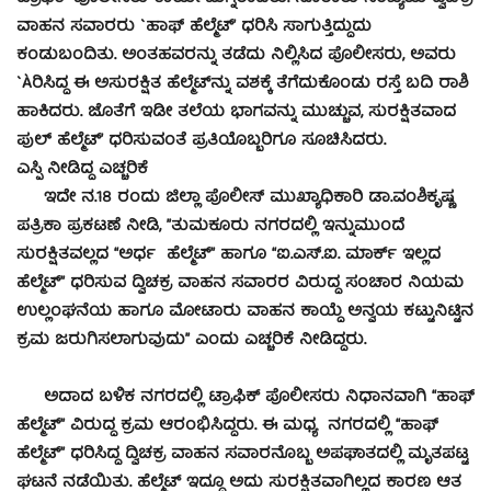
ವಾಹನ ಸವಾರರು `ಹಾಫ್ ಹೆಲ್ಮೆಟ್’ ಧರಿಸಿ ಸಾಗುತ್ತಿದ್ದುದು
ಕಂಡುಬಂದಿತು. ಅಂತಹವರನ್ನು ತಡೆದು ನಿಲ್ಲಿಸಿದ ಪೊಲೀಸರು, ಅವರು
`Àರಿಸಿದ್ದ ಈ ಅಸುರಕ್ಷಿತ ಹೆಲ್ಮೆಟ್‍ನ್ನು ವಶಕ್ಕೆ ತೆಗೆದುಕೊಂಡು ರಸ್ತೆ ಬದಿ ರಾಶಿ
ಹಾಕಿದರು. ಜೊತೆಗೆ ಇಡೀ ತಲೆಯ ಭಾಗವನ್ನು ಮುಚ್ಚುವ, ಸುರಕ್ಷಿತವಾದ
ಪುಲ್ ಹೆಲ್ಮೆಟ್’ ಧರಿಸುವಂತೆ ಪ್ರತಿಯೊಬ್ಬರಿಗೂ ಸೂಚಿಸಿದರು.
ಎಸ್ಪಿ ನೀಡಿದ್ದ ಎಚ್ಚರಿಕೆ
ಇದೇ ನ.18 ರಂದು ಜಿಲ್ಲಾ ಪೊಲೀಸ್ ಮುಖ್ಯಾಧಿಕಾರಿ ಡಾ.ವಂಶಿಕೃಷ್ಣ
ಪತ್ರಿಕಾ ಪ್ರಕಟಣೆ ನೀಡಿ, ”ತುಮಕೂರು ನಗರದಲ್ಲಿ ಇನ್ನುಮುಂದೆ
ಸುರಕ್ಷಿತವಲ್ಲದ “ಅರ್ಧ ಹೆಲ್ಮೆಟ್” ಹಾಗೂ “ಐ.ಎಸ್.ಐ. ಮಾರ್ಕ್ ಇಲ್ಲದ
ಹೆಲ್ಮೆಟ್” ಧರಿಸುವ ದ್ವಿಚಕ್ರ ವಾಹನ ಸವಾರರ ವಿರುದ್ಧ ಸಂಚಾರ ನಿಯಮ
ಉಲ್ಲಂಘನೆಯ ಹಾಗೂ ಮೋಟಾರು ವಾಹನ ಕಾಯ್ದೆ ಅನ್ವಯ ಕಟ್ಟುನಿಟ್ಟಿನ
ಕ್ರಮ ಜರುಗಿಸಲಾಗುವುದು” ಎಂದು ಎಚ್ಚರಿಕೆ ನೀಡಿದ್ದರು.
ಅದಾದ ಬಳಿಕ ನಗರದಲ್ಲಿ ಟ್ರಾಫಿಕ್ ಪೊಲೀಸರು ನಿಧಾನವಾಗಿ “ಹಾಫ್
ಹೆಲ್ಮೆಟ್” ವಿರುದ್ಧ ಕ್ರಮ ಆರಂಭಿಸಿದ್ದರು. ಈ ಮಧ್ಯ ನಗರದಲ್ಲಿ “ಹಾಫ್
ಹೆಲ್ಮೆಟ್” ಧರಿಸಿದ್ದ ದ್ವಿಚಕ್ರ ವಾಹನ ಸವಾರನೊಬ್ಬ ಅಪಘಾತದಲ್ಲಿ ಮೃತಪಟ್ಟ
ಘಟನೆ ನಡೆಯಿತು. ಹೆಲ್ಮೆಟ್ ಇದ್ದೂ ಅದು ಸುರಕ್ಷಿತವಾಗಿಲ್ಲದ ಕಾರಣ ಆತ