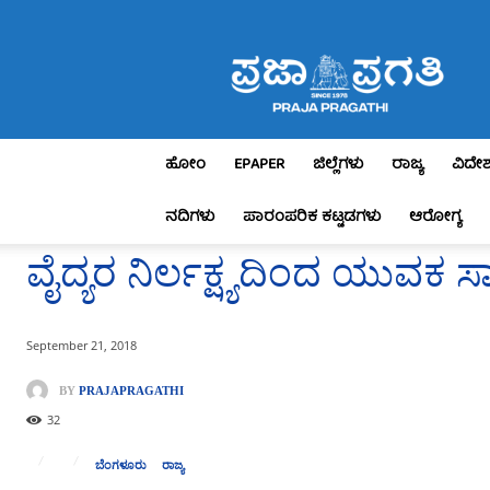
Praja
Pragathi
ಹೋಂ
EPAPER
ಜಿಲ್ಲೆಗಳು
ರಾಜ್ಯ
ವಿದೇ
ನದಿಗಳು
ಪಾರಂಪರಿಕ ಕಟ್ಟಡಗಳು
ಆರೋಗ್ಯ
ವೈದ್ಯರ ನಿರ್ಲಕ್ಷ್ಯದಿಂದ ಯುವಕ ಸ
September 21, 2018
BY
PRAJAPRAGATHI
32
ಬೆಂಗಳೂರು
ರಾಜ್ಯ