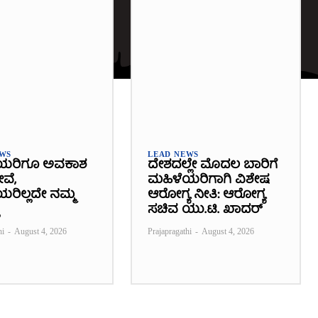
EWS
LEAD NEWS
ಯರಿಗೂ ಅವಕಾಶ
ದೇಶದಲ್ಲೇ ಮೊದಲ ಬಾರಿಗೆ
ೇವೆ,
ಮಹಿಳೆಯರಿಗಾಗಿ ವಿಶೇಷ
ರಿಲ್ಲದೇ ನಮ್ಮ
ಆರೋಗ್ಯ ನೀತಿ: ಆರೋಗ್ಯ
ಸಚಿವ ಯು.ಟಿ. ಖಾದರ್
hi
-
August 4, 2026
Prajapragathi
-
August 4, 2026