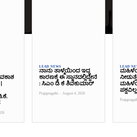
LEAD NEWS
LEAD N
ನಾನು ತಾಳ್ಮೆಯಿಂದ ಇದ್ದ
ಮಹಿಳೆ
ಾವಕಾಶ
ಕಾರಣಕ್ಕೆ ಈ ಸ್ಥಾನದಲ್ಲಿದ್ದೇನೆ
ನೀಡುತ್ತ
|
: ಸಿಎಂ ಡಿ ಕೆ ಶಿವಕುಮಾರ್
ಮಹಿಳೆಯ
ಪಕ್ಷವಿಲ್ಲ
Prajapragathi
-
August 4, 2026
.ಕೆ.
Prajapragat
ೆ
026