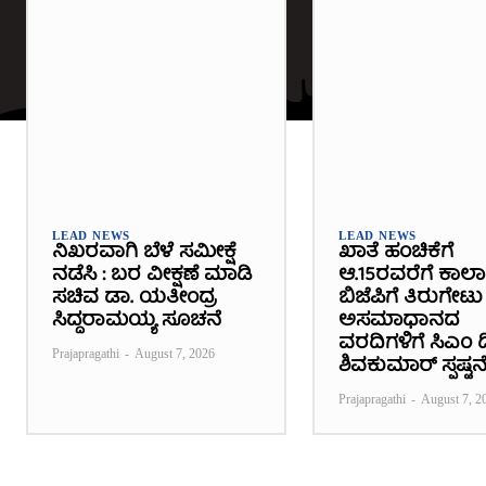
LEAD NEWS
LEAD NEWS
ನಿಖರವಾಗಿ ಬೆಳೆ ಸಮೀಕ್ಷೆ
ಖಾತೆ ಹಂಚಿಕೆಗೆ
ನಡೆಸಿ : ಬರ ವೀಕ್ಷಣೆ ಮಾಡಿ
ಆ.15ರವರೆಗೆ ಕಾಲ
ಸಚಿವ ಡಾ. ಯತೀಂದ್ರ
ಬಿಜೆಪಿಗೆ ತಿರುಗೇಟು 
ಸಿದ್ದರಾಮಯ್ಯ ಸೂಚನೆ
ಅಸಮಾಧಾನದ
ವರದಿಗಳಿಗೆ ಸಿಎಂ ಡಿ
Prajapragathi
-
August 7, 2026
ಶಿವಕುಮಾರ್ ಸ್ಪಷ್ಟನ
Prajapragathi
-
August 7, 2