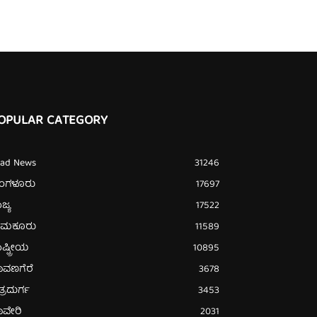
OPULAR CATEGORY
ead News
31246
ೆಂಗಳೂರು
17697
ಜ್ಯ
17522
ುಮಕೂರು
11589
ಷ್ಟ್ರೀಯ
10895
ಾವಣಗೆರೆ
3678
ತ್ರದುರ್ಗ
3453
ಾವೇರಿ
2031