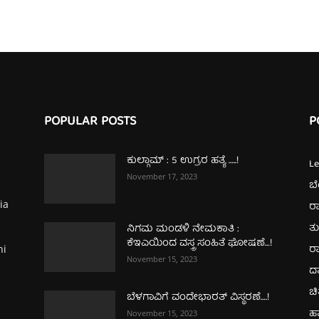
POPULAR POSTS
P
ಕುಲ್ಗಾಮ್‌ : 5 ಉಗ್ರರ ಹತ್ಯೆ …..!
L
November 17, 2023
ಬ
ia
ರಾ
ತ
ನಿಗಮ ಮಂಡಳಿ ನೇಮಕಾತಿ :
ಕೆಇಎಯಿಂದ ವಸ್ತ್ರ ಸಂಹಿತೆ ಘೋಷಣೆ…!
ರಾ
hi
November 15, 2023
ದ
ಚಿ
ಬೆಳಗಾವಿಗೆ ವಂದೇಭಾರತ್‌ ವಿಸ್ಥರಣೆ….!
ಹ
November 15, 2023