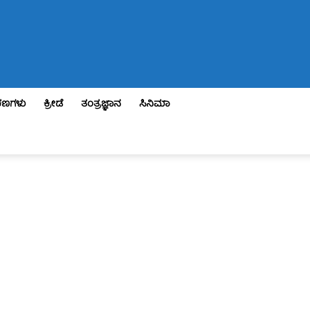
ಣಗಳು
ಕ್ರೀಡೆ
ತಂತ್ರಜ್ಞಾನ
ಸಿನಿಮಾ