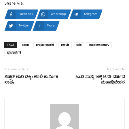
Share via:
Facebook
WhatsApp
Telegram
Twitter
More
TAGS
exam
prajapragathi
result
sslc
supplementary
ಪ್ರಜಾಪ್ರಗತಿ
Previous article
Next article
ಟಿಪ್ಪರ್ ಲಾರಿ ಡಿಕ್ಕಿ : ಕೂಲಿ ಕಾರ್ಮಿಕ
ಜು.13 ಮತ್ತು 14ಕ್ಕೆ 16ನೇ ವರ್ಷದ
ಸಾವು
ಮಹಾಧಿವೇಶನ