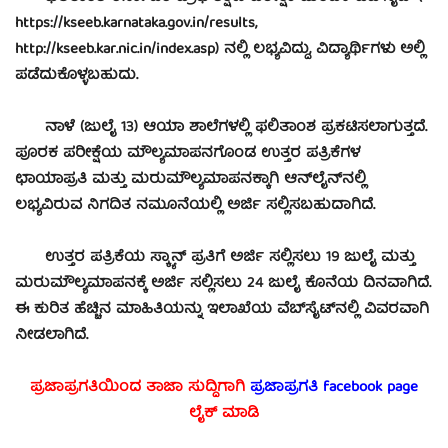
https://kseeb.karnataka.gov.in/results,
http://kseeb.kar.nic.in/index.asp) ನಲ್ಲಿ ಲಭ್ಯವಿದ್ದು, ವಿದ್ಯಾರ್ಥಿಗಳು ಅಲ್ಲಿ
ಪಡೆದುಕೊಳ್ಳಬಹುದು.
ನಾಳೆ (ಜುಲೈ 13) ಆಯಾ ಶಾಲೆಗಳಲ್ಲಿ ಫಲಿತಾಂಶ ಪ್ರಕಟಿಸಲಾಗುತ್ತದೆ.
ಪೂರಕ ಪರೀಕ್ಷೆಯ ಮೌಲ್ಯಮಾಪನಗೊಂಡ ಉತ್ತರ ಪತ್ರಿಕೆಗಳ
ಛಾಯಾಪ್ರತಿ ಮತ್ತು ಮರುಮೌಲ್ಯಮಾಪನಕ್ಕಾಗಿ ಆನ್‌ಲೈನ್‌ನಲ್ಲಿ
ಲಭ್ಯವಿರುವ ನಿಗದಿತ ನಮೂನೆಯಲ್ಲಿ ಅರ್ಜಿ ಸಲ್ಲಿಸಬಹುದಾಗಿದೆ.
ಉತ್ತರ ಪತ್ರಿಕೆಯ ಸ್ಕ್ಯಾನ್ ಪ್ರತಿಗೆ ಅರ್ಜಿ ಸಲ್ಲಿಸಲು 19 ಜುಲೈ ಮತ್ತು
ಮರುಮೌಲ್ಯಮಾಪನಕ್ಕೆ ಅರ್ಜಿ ಸಲ್ಲಿಸಲು 24 ಜುಲೈ ಕೊನೆಯ ದಿನವಾಗಿದೆ.
ಈ ಕುರಿತ ಹೆಚ್ಚಿನ ಮಾಹಿತಿಯನ್ನು ಇಲಾಖೆಯ ವೆಬ್‌ಸೈಟ್‌ನಲ್ಲಿ ವಿವರವಾಗಿ
ನೀಡಲಾಗಿದೆ.
ಪ್ರಜಾಪ್ರಗತಿಯಿಂದ ತಾಜಾ ಸುದ್ದಿಗಾಗಿ
ಪ್ರಜಾಪ್ರಗತಿ facebook
page
ಲೈಕ್ ಮಾಡಿ