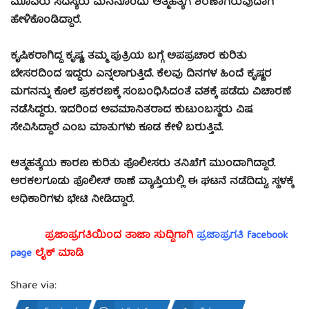
ಮೂವರು ಸದಸ್ಯರು ಮನನೊಂದು ಆತ್ಮಹತ್ಯೆಗೆ ಶರಣಾಗಿರುವುದಾಗಿ
ಹೇಳಿಕೊಂಡಿದ್ದಾರೆ.
ಕೃಷಿಕರಾಗಿದ್ದ ಕೃಷ್ಣ, ತಮ್ಮ ಪುತ್ರಿಯ ಬಗ್ಗೆ ಅಪಪ್ರಚಾರ ಕುರಿತು
ಬೇಸರದಿಂದ ಇದ್ದರು ಎನ್ನಲಾಗುತ್ತಿದೆ. ಕೆಲವು ದಿನಗಳ ಹಿಂದೆ ಕೃಷ್ಣರ
ಮಗನನ್ನು ಕೊಲೆ ಪ್ರಕರಣಕ್ಕೆ ಸಂಬಂಧಿಸಿದಂತೆ ವಶಕ್ಕೆ ಪಡೆದು ವಿಚಾರಣೆ
ನಡೆಸಿದ್ದರು. ಇದರಿಂದ ಅವಮಾನಿತರಾದ ಕುಟುಂಬಸ್ಥರು ವಿಷ
ಸೇವಿಸಿದ್ದಾರೆ ಎಂಬ ಮಾತುಗಳು ಕೂಡ ಕೇಳಿ ಬರುತ್ತಿವೆ.
ಆತ್ಮಹತ್ಯೆಯ ಕಾರಣ ಕುರಿತು ಪೊಲೀಸರು ತನಿಖೆಗೆ ಮುಂದಾಗಿದ್ದಾರೆ.
ಅರಕಲಗೂಡು ಪೊಲೀಸ್ ಠಾಣೆ ವ್ಯಾಪ್ತಿಯಲ್ಲಿ ಈ ಘಟನೆ ನಡೆದಿದ್ದು, ಸ್ಥಳಕ್ಕೆ
ಅಧಿಕಾರಿಗಳು ಭೇಟಿ ನೀಡಿದ್ದಾರೆ.
ಪ್ರಜಾಪ್ರಗತಿಯಿಂದ ತಾಜಾ ಸುದ್ದಿಗಾಗಿ
ಪ್ರಜಾಪ್ರಗತಿ facebook
page
ಲೈಕ್ ಮಾಡಿ
Share via: