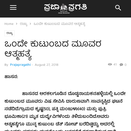
Home
ರಾಜ್ಯ
ಒಂದೇ ಕುಟುಂಬದ ಮೂವರ ಆತ್ಮಹತ್ಯೆ
ರಾಜ್ಯ
ಒಂದೇ ಕುಟುಂಬದ ಮೂವರ
ಆತ್ಮಹತ್ಯೆ
41
By
Prajapragathi
-
August 27, 2018
0
ಹಾಸನ:
ಹಾಸನದ ಅರಕಲಗೂಡಿನ ದೊಡ್ಡನಾಯಕನಹಳ್ಳಿಯಲ್ಲಿ ಒಂದೇ
ಕುಟುಂಬದ ಮೂವರು ವಿಷ ಸೇವಿಸಿ ದಾರುಣವಾಗಿ ಸಾವನ್ನಪ್ಪಿದ ಘಟನೆ
ನಡೆದಿದೆ.
ಗ್ರಾಮದ ಕೃಷ್ಣ(50), ಪತ್ನಿ ಮಂಜುಳಾ(40) ಮತ್ತು ಪುತ್ರಿ
ಭೂಮಿಕಾ(21) ಮೃತ ದುರ್ದೈವಿಗಳೆಂದು ತಿಳಿದುಬಂದಿದೆ.ಅವರು
ಆತ್ಮಹತ್ಯೆಗೂ ಮುನ್ನ ಕುಟುಂಬ ಡೆತ್ ನೋಟ್ ಬರೆದಿಟ್ಟಿದ್ದು, ಅದರಲ್ಲಿ