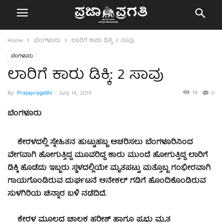
Home
ಬೆಂಗಳೂರು
ಲಾರಿಗೆ ಕಾರು ಡಿಕ್ಕಿ: 2 ಸಾವು
ಬೆಂಗಳೂರು
ಲಾರಿಗೆ ಕಾರು ಡಿಕ್ಕಿ: 2 ಸಾವು
18
By
Prajapragathi
-
July 14, 2019
0
ಬೆಂಗಳೂರು
ಕೇರಳದಲ್ಲಿ ಸ್ನೇಹಿತನ ಹುಟ್ಟುಹಬ್ಬ ಆಚರಿಸಲು ಬೆಂಗಳೂರಿನಿಂದ
ವೇಗವಾಗಿ ಹೋಗುತ್ತಿದ್ದ ಮೂವರಿದ್ದ ಕಾರು ಮುಂದೆ ಹೋಗುತ್ತಿದ್ದ ಲಾರಿಗೆ
ಡಿಕ್ಕಿ ಹೊಡೆದು ಇಬ್ಬರು ಸ್ಥಳದಲ್ಲಿಯೇ ಮೃತಪಟ್ಟು ಮತ್ತೊಬ್ಬ ಗಂಭೀರವಾಗಿ
ಗಾಯಗೊಂಡಿರುವ ದುರ್ಘಟನೆ ಆನೇಕಲ್ ಗಡಿಗೆ ಹೊಂದಿಕೊಂಡಿರುವ
ಸುಳಗಿರಿಯ ಚಿನ್ನಾರ ಬಳಿ ನಡೆದಿದೆ.
ಕೇರಳ ಮೂಲದ ಚಾಲಕ ಹರೀಶ್ ಹಾಗೂ ಪ್ರಭು ಮೃತ