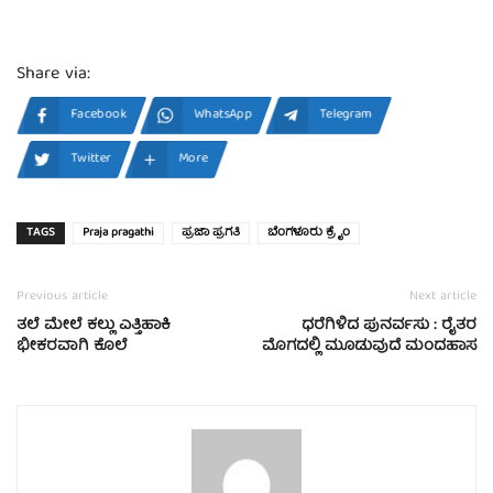
Share via:
Facebook
WhatsApp
Telegram
Twitter
More
TAGS
Praja pragathi
ಪ್ರಜಾ ಪ್ರಗತಿ
ಬೆಂಗಳೂರು ಕ್ರೈಂ
Previous article
Next article
ತಲೆ ಮೇಲೆ ಕಲ್ಲು ಎತ್ತಿಹಾಕಿ
ಧರೆಗಿಳಿದ ಪುನರ್ವಸು : ರೈತರ
ಭೀಕರವಾಗಿ ಕೊಲೆ
ಮೊಗದಲ್ಲಿ ಮೂಡುವುದೆ ಮಂದಹಾಸ