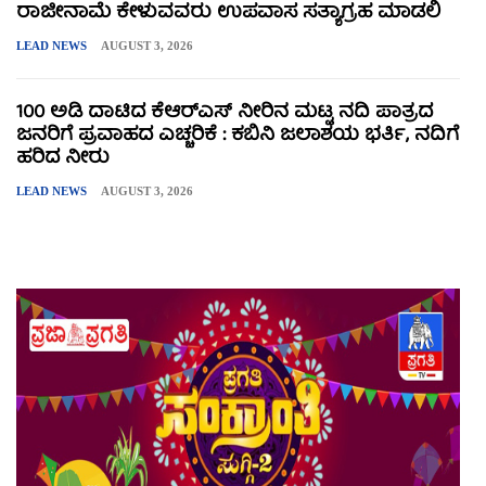
ರಾಜೀನಾಮೆ ಕೇಳುವವರು ಉಪವಾಸ ಸತ್ಯಾಗ್ರಹ ಮಾಡಲಿ
LEAD NEWS
AUGUST 3, 2026
100 ಅಡಿ ದಾಟಿದ ಕೆಆರ್‌ಎಸ್ ನೀರಿನ ಮಟ್ಟ ನದಿ ಪಾತ್ರದ
ಜನರಿಗೆ ಪ್ರವಾಹದ ಎಚ್ಚರಿಕೆ : ಕಬಿನಿ ಜಲಾಶಯ ಭರ್ತಿ, ನದಿಗೆ
ಹರಿದ ನೀರು
LEAD NEWS
AUGUST 3, 2026