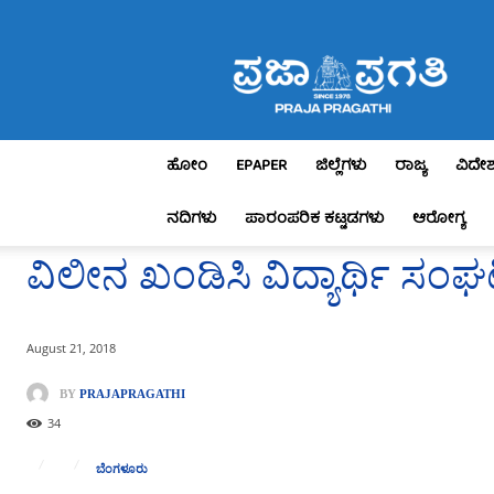
Praja
Pragathi
ಹೋಂ
EPAPER
ಜಿಲ್ಲೆಗಳು
ರಾಜ್ಯ
ವಿದೇ
ನದಿಗಳು
ಪಾರಂಪರಿಕ ಕಟ್ಟಡಗಳು
ಆರೋಗ್ಯ
ವಿಲೀನ ಖಂಡಿಸಿ ವಿದ್ಯಾರ್ಥಿ ಸಂಘ
August 21, 2018
BY
PRAJAPRAGATHI
34
ಬೆಂಗಳೂರು