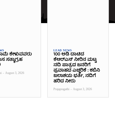
EWS
LEAD NEWS
ಾಮೆ ಕೇಳುವವರು
100 ಅಡಿ ದಾಟಿದ
 ಸತ್ಯಾಗ್ರಹ
ಕೆಆರ್‌ಎಸ್ ನೀರಿನ ಮಟ್ಟ
ಿ
ನದಿ ಪಾತ್ರದ ಜನರಿಗೆ
ಪ್ರವಾಹದ ಎಚ್ಚರಿಕೆ : ಕಬಿನಿ
hi
-
August 3, 2026
ಜಲಾಶಯ ಭರ್ತಿ, ನದಿಗೆ
ಹರಿದ ನೀರು
Prajapragathi
-
August 3, 2026