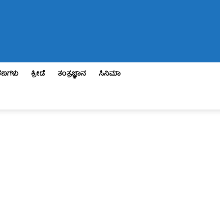
ಣಗಳು
ಕ್ರೀಡೆ
ತಂತ್ರಜ್ಞಾನ
ಸಿನಿಮಾ