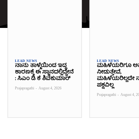
LEAD NEWS
LEAD NEWS
ನಾನು ತಾಳ್ಮೆಯಿಂದ ಇದ್ದ
ಮಹಿಳೆಯರಿಗೂ ಅ
ಕಾರಣಕ್ಕೆ ಈ ಸ್ಥಾನದಲ್ಲಿದ್ದೇನೆ
ನೀಡುತ್ತೇವೆ,
: ಸಿಎಂ ಡಿ ಕೆ ಶಿವಕುಮಾರ್
ಮಹಿಳೆಯರಿಲ್ಲದೇ ನ
ಪಕ್ಷವಿಲ್ಲ
Prajapragathi
-
August 4, 2026
Prajapragathi
-
August 4, 2