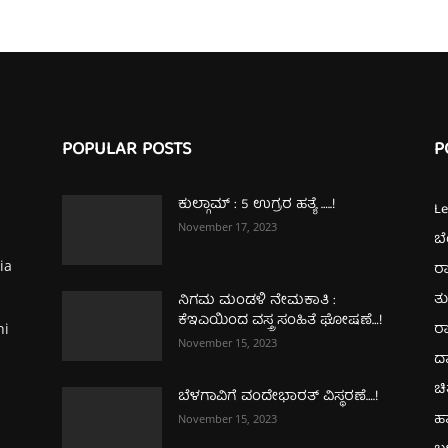
POPULAR POSTS
P
ಕುಲ್ಗಾಮ್‌ : 5 ಉಗ್ರರ ಹತ್ಯೆ …..!
L
November 17, 2023
ಬ
ia
ರಾ
ತ
ನಿಗಮ ಮಂಡಳಿ ನೇಮಕಾತಿ :
ಕೆಇಎಯಿಂದ ವಸ್ತ್ರ ಸಂಹಿತೆ ಘೋಷಣೆ…!
ರಾ
hi
November 15, 2023
ದ
ಚಿ
ಬೆಳಗಾವಿಗೆ ವಂದೇಭಾರತ್‌ ವಿಸ್ಥರಣೆ….!
ಹ
November 15, 2023