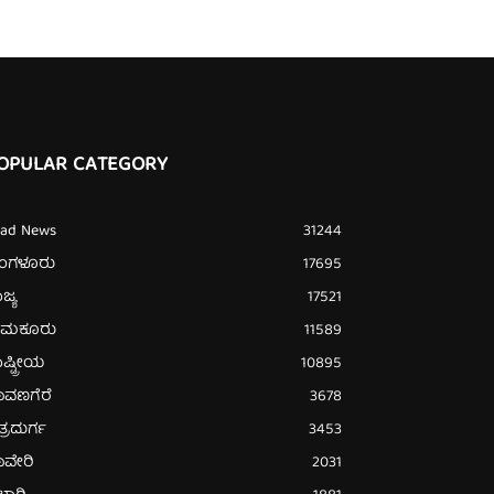
OPULAR CATEGORY
ead News
31244
ೆಂಗಳೂರು
17695
ಜ್ಯ
17521
ುಮಕೂರು
11589
ಷ್ಟ್ರೀಯ
10895
ಾವಣಗೆರೆ
3678
ತ್ರದುರ್ಗ
3453
ಾವೇರಿ
2031