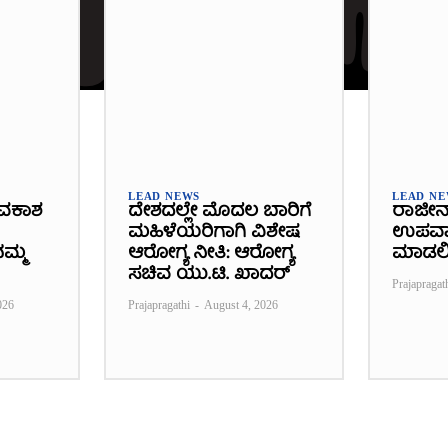
LEAD NEWS
LEAD N
ವಕಾಶ
ದೇಶದಲ್ಲೇ ಮೊದಲ ಬಾರಿಗೆ
ರಾಜೀನ
ಮಹಿಳೆಯರಿಗಾಗಿ ವಿಶೇಷ
ಉಪವಾಸ
ಮ್ಮ
ಆರೋಗ್ಯ ನೀತಿ: ಆರೋಗ್ಯ
ಮಾಡಲ
ಸಚಿವ ಯು.ಟಿ. ಖಾದರ್
Prajapragat
026
Prajapragathi
-
August 4, 2026