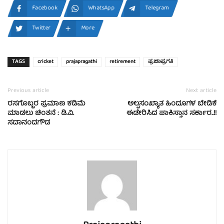
Facebook
WhatsApp
Telegram
Twitter
More
TAGS
cricket
prajapragathi
retirement
ಪ್ರಜಾಪ್ರಗತಿ
Previous article
Next article
ರಸಗೊಬ್ಬರ ಪ್ರಮಾಣ ಕಡಿಮೆ
ಅಲ್ಪಸಂಖ್ಯಾತ ಹಿಂದೂಗಳ ಬೇಡಿಕೆ
ಮಾಡಲು ಚಿಂತನೆ : ಡಿ.ವಿ.
ಈಡೇರಿಸಿದ ಪಾಕಿಸ್ತಾನ ಸರ್ಕಾರ..!!
ಸದಾನಂದಗೌಡ