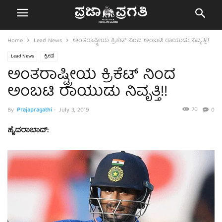
Home
Lead News
ಅಂತರಾಷ್ಟ್ರೀಯ ಕ್ರಿಕೆಟ್ ನಿಂದ ಅಂಬಟಿ ರಾಯುಡು ನಿವೃತ್ತಿ!!
Lead News
ಕ್ರೀಡೆ
ಅಂತರಾಷ್ಟ್ರೀಯ ಕ್ರಿಕೆಟ್ ನಿಂದ
ಅಂಬಟಿ ರಾಯುಡು ನಿವೃತ್ತಿ!!
70
By
Prajapragathi
-
July 3, 2019
0
ಹೈದರಾಬಾದ್: