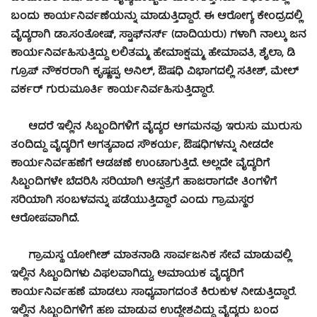
ಬಂದು ಕಾರ್ಯನಿರ್ವಣೆಯನ್ನು ಮಾಡುತ್ತಿದ್ದಾರೆ. ಈ ಆರೋಗ್ಯ ಕೇಂದ್ರದಲ್ಲಿ
ವೈದ್ಯರಾಗಿ ಡಾ.ಸಂತೋಷ್, ಸ್ಟಾಫ್‍ನರ್ಸ್ (ದಾದಿಯರು) ಗಳಾಗಿ ನಾಲ್ಕು ಜನ
ಕಾರ್ಯನಿರ್ವಹಿಸುತ್ತಿದ್ದು ಲಲಿತಮ್ಮ, ಹೇಮಾಕ್ಷಮ್ಮ, ಹೇಮಾವತಿ, ಶೈಲಾ, ಡಿ
ಗ್ರೂಪ್ ನೌಕರರಾಗಿ ಕೃಷ್ಣಪ್ಪ, ಅನಿಲ್, ಔಷಧಿ ವಿಭಾಗದಲ್ಲಿ ಸತೀಶ್, ಮೇಲ್
ವರ್ಕರ್ ಗುರುಮೂರ್ತಿ ಕಾರ್ಯನಿರ್ವಹಿಸುತ್ತಿದ್ದಾರೆ.
ಆದರೆ ಇಲ್ಲಿನ ಸಿಬ್ಬಂದಿಗಳಿಗೆ ವೈದ್ಯರ ಆಗಮನವು ಇರುಸು ಮುರುಸು
ತಂದಿದ್ದು ವೈದ್ಯರಿಗೆ ಅಗತ್ಯವಾದ ಸೌಕರ್ಯ, ಔಷಧಿಗಳನ್ನು ನೀಡದೇ
ಕಾರ್ಯನಿರ್ವಹಣೆಗೆ ಆಡಚಣೆ ಉಂಟಾಗುತ್ತಿದೆ. ಅಲ್ಲದೇ ವೈದ್ಯರಿಗೆ
ಸಿಬ್ಬಂದಿಗಳೇ ಬೆದರಿಸಿ ಸರಿಯಾಗಿ ಆಸ್ಪತ್ರೆಗೆ ಹಾಜರಾಗದೇ ತಿಂಗಳಿಗೆ
ಸರಿಯಾಗಿ ಸಂಬಳವನ್ನು ಪಡೆಯುತ್ತಿದ್ದಾರೆ ಎಂದು ಗ್ರಾಮಸ್ಥರ
ಆರೋಪವಾಗಿದೆ.
ಗ್ರಾಮಸ್ಥ ಯೋಗೀಶ್ ಮಾತನಾಡಿ ಸಾರ್ವಜನಿಕ ಸೇವೆ ಮಾಡುವಲ್ಲಿ
ಇಲ್ಲಿನ ಸಿಬ್ಬಂದಿಗಳು ವಿಫಲವಾಗಿದ್ದು, ಅಮಾಯಕ ವೈದ್ಯರಿಗೆ
ಕಾರ್ಯನಿರ್ವಹಣೆ ಮಾಡಲು ಸಾಧ್ಯವಾಗದಂತೆ ಕಿರುಕುಳ ನೀಡುತ್ತಿದ್ದಾರೆ.
ಇಲ್ಲಿನ ಸಿಬ್ಬಂದಿಗಳಿಗೆ ಹಣ ಮಾಡುವ ಉದ್ದೇಶವಿದ್ದು ವೈದ್ಯರು ಬಂದ