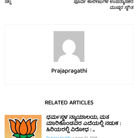
ಸಲ್ಲ
ಪೂರ್ವ ಕಾಲೇಜುಗಳ ಉಪನ್ಯಾಸಕರ
ಮುಷ್ಕರ ಸ್ಥಗಿತ
Prajapragathi
RELATED ARTICLES
ಧರ್ಮಸ್ಥಳ ನ್ಯಾಯಾಲಯ, ಮತ
ಮಾರಿಕೊಂಡವರ ಎದೆಯಲ್ಲಿ ನಡುಕ :
ಹಿರಿಯರಲ್ಲಿ ವಿರೋಧ : ...