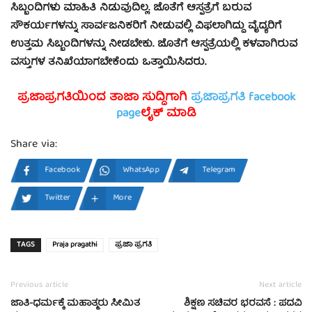
ಸಿಬ್ಬಂದಿಗಳು ಮಾಹಿತಿ ನಿಡುವುದಿಲ್ಲ. ಜೊತೆಗೆ ಆಸ್ಪತ್ರೆಗೆ ಬರುವ
ಸೌಕರ್ಯಗಳನ್ನು ಸಾರ್ವಜನಿಕರಿಗೆ ನೀಡುವಲ್ಲಿ ವಿಫಲಾಗಿದ್ದು ವೈದ್ಯರಿಗೆ
ಉತ್ತಮ ಸಿಬ್ಬಂದಿಗಳನ್ನು ನೀಡಬೇಕು. ಜೊತೆಗೆ ಆಸ್ಪತ್ರೆಯಲ್ಲಿ ಕಳವಾಗಿರುವ
ವಸ್ತುಗಳ ತನಿಖೆಯಾಗಬೇಕೆಂದು ಒತ್ತಾಯಿಸಿದರು.
ಪ್ರಜಾಪ್ರಗತಿಯಿಂದ ತಾಜಾ ಸುದ್ದಿಗಾಗಿ
ಪ್ರಜಾಪ್ರಗತಿ facebook
page
ಲೈಕ್ ಮಾಡಿ
Share via:
Facebook
WhatsApp
Telegram
Twitter
More
TAGS
Praja pragathi
ಪ್ರಜಾ ಪ್ರಗತಿ
Previous article
Next article
ಜಾತಿ-ಧರ್ಮಕ್ಕೆ ಮಹಾತ್ಮರು ಸೀಮಿತ
ಶಿಕ್ಷಣ ಸಚಿವರ ಭರವಸೆ : ಪದವಿ