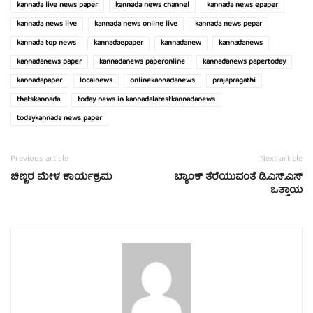
kannada live news paper
kannada news channel
kannada news epaper
kannada news live
kannada news online live
kannada news pepar
kannada top news
kannadaepaper
kannadanew
kannadanews
kannadanews paper
kannadanews paperonline
kannadanews papertoday
kannadapaper
localnews
onlinekannadanews
prajapragathi
thatskannada
today news in kannadalatestkannadanews
todaykannada news paper
Previous article
Next article
ಚಿಣ್ಣರ ಮೇಳ ಕಾರ್ಯಕ್ರಮ
ಬ್ಯಾಂಕ್ ತೆರೆಯುವಂತೆ ಡಿ.ಎಸ್.ಎಸ್
ಒತ್ತಾಯ