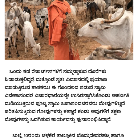
ಒಂದು ಕಡೆ ರೆಸಾರ್ಟ್ಸ್‍ಗಳಿಗೆ ನಮ್ಮನ್ನಾಳುವ ದೊರೆಗಳು
ಓಡಾಡುತ್ತಲಿದ್ದರೆ, ಮತ್ತೊಂಡೆ ಸ್ವತಃ ವಿಮಾನದಲ್ಲಿ ಪ್ರಯಾಣ
ಮಾಡುತ್ತಿರುವ ಶಾಸಕರು.! ಈ ಗೊಂದಲದ ನಡುವೆ ಸ್ವಾಮಿ
ವಿವೇಕಾನಂದರ ವಿಚಾರಧಾರೆಯನ್ನೇ ಉಸಿರನ್ನಾಗಿಸಿಕೊಂಡು ಅಹರ್ನಿಶಿ
ದುಡಿಯುತ್ತಿರುವ ಪೂಜ್ಯ ಸ್ವಾಮಿ ಜಪಾನಂದಜಿರವರು ಮೇವುಗಳಿಲ್ಲದೆ
ಪರಿತಪಿಸುತ್ತಿರುವ ಗೋವುಗಳನ್ನು ಕಣ್ಣಾರೆ ಕಂಡು ಅವುಗಳಿಗೆ ತಕ್ಷಣ
ಮೇವುಗಳನ್ನು ಒದಗಿಸುವ ಕಾರ್ಯವನ್ನು ಪುನಾರಂಭಿಸಿದ್ದಾರೆ.
ಜುಲೈ 10ರಂದು ಚಳ್ಳಕೆರೆ ತಾಲ್ಲೂಕಿನ ಬೊಮ್ಮದೇವರಹಟ್ಟಿ ಹಾಗೂ