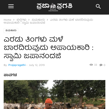
Home
ಜಿಲ್ಲೆಗಳು
ತುಮಕೂರು
ಎರಡು ತಿಂಗಳು ಮಳೆ ಬಾರದಿರುವುದು
ಅಪಾಯಕಾರಿ : ಸ್ವಾಮಿ ಜಪಾನಂದಜಿ
ತುಮಕೂರು
ಎರಡು ತಿಂಗಳು ಮಳೆ
ಬಾರದಿರುವುದು ಅಪಾಯಕಾರಿ :
ಸ್ವಾಮಿ ಜಪಾನಂದಜಿ
33
By
Prajapragathi
-
July 12, 2019
0
ಪಾವಗಡ