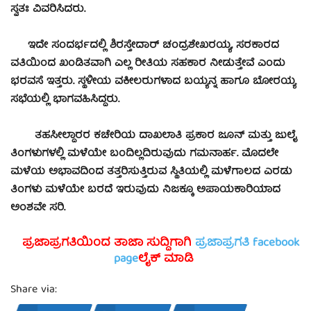
ಸ್ವತಃ ವಿವರಿಸಿದರು.
ಇದೇ ಸಂದರ್ಭದಲ್ಲಿ ಶಿರಸ್ತೇದಾರ್ ಚಂದ್ರಶೇಖರಯ್ಯ, ಸರಕಾರದ
ವತಿಯಿಂದ ಖಂಡಿತವಾಗಿ ಎಲ್ಲ ರೀತಿಯ ಸಹಕಾರ ನೀಡುತ್ತೇವೆ ಎಂದು
ಭರವಸೆ ಇತ್ತರು. ಸ್ಥಳೀಯ ವಕೀಲರುಗಳಾದ ಬಯ್ಯನ್ನ ಹಾಗೂ ಬೋರಯ್ಯ
ಸಭೆಯಲ್ಲಿ ಭಾಗವಹಿಸಿದ್ದರು.
ತಹಸೀಲ್ದಾರರ ಕಚೇರಿಯ ದಾಖಲಾತಿ ಪ್ರಕಾರ ಜೂನ್ ಮತ್ತು ಜುಲೈ
ತಿಂಗಳುಗಳಲ್ಲಿ ಮಳೆಯೇ ಬಂದಿಲ್ಲದಿರುವುದು ಗಮನಾರ್ಹ. ಮೊದಲೇ
ಮಳೆಯ ಅಭಾವದಿಂದ ತತ್ತರಿಸುತ್ತಿರುವ ಸ್ಥಿತಿಯಲ್ಲಿ ಮಳೆಗಾಲದ ಎರಡು
ತಿಂಗಳು ಮಳೆಯೇ ಬರದೆ ಇರುವುದು ನಿಜಕ್ಕೂ ಅಪಾಯಕಾರಿಯಾದ
ಅಂಶವೇ ಸರಿ.
ಪ್ರಜಾಪ್ರಗತಿಯಿಂದ ತಾಜಾ ಸುದ್ದಿಗಾಗಿ
ಪ್ರಜಾಪ್ರಗತಿ facebook
page
ಲೈಕ್ ಮಾಡಿ
Share via: