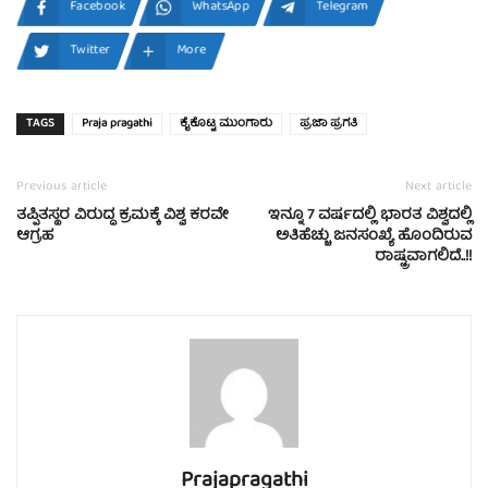
Facebook
WhatsApp
Telegram
Twitter
More
TAGS
Praja pragathi
ಕೈಕೊಟ್ಟ ಮುಂಗಾರು
ಪ್ರಜಾ ಪ್ರಗತಿ
Previous article
Next article
ತಪ್ಪಿತಸ್ಥರ ವಿರುದ್ಧ ಕ್ರಮಕ್ಕೆ ವಿಶ್ವ ಕರವೇ
ಇನ್ನೂ 7 ವರ್ಷದಲ್ಲಿ ಭಾರತ ವಿಶ್ವದಲ್ಲಿ
ಆಗ್ರಹ
ಅತಿಹೆಚ್ಚು ಜನಸಂಖ್ಯೆ ಹೊಂದಿರುವ
ರಾಷ್ಟ್ರವಾಗಲಿದೆ..!!
Prajapragathi