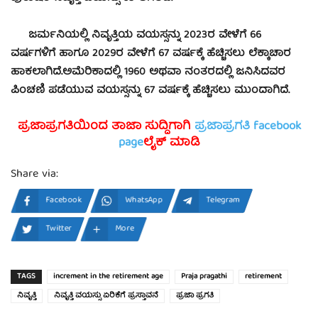
ಜರ್ಮನಿಯಲ್ಲಿ ನಿವೃತ್ತಿಯ ವಯಸ್ಸನ್ನು 2023ರ ವೇಳೆಗೆ 66
ವರ್ಷಗಳಿಗೆ ಹಾಗೂ 2029ರ ವೇಳೆಗೆ 67 ವರ್ಷಕ್ಕೆ ಹೆಚ್ಚಿಸಲು ಲೆಕ್ಕಾಚಾರ
ಹಾಕಲಾಗಿದೆ.
ಅಮೆರಿಕಾದಲ್ಲಿ 1960 ಅಥವಾ ನಂತರದಲ್ಲಿ ಜನಿಸಿದವರ
ಪಿಂಚಣಿ ಪಡೆಯುವ ವಯಸ್ಸನ್ನು 67 ವರ್ಷಕ್ಕೆ ಹೆಚ್ಚಿಸಲು ಮುಂದಾಗಿದೆ.
ಪ್ರಜಾಪ್ರಗತಿಯಿಂದ ತಾಜಾ ಸುದ್ದಿಗಾಗಿ
ಪ್ರಜಾಪ್ರಗತಿ facebook
page
ಲೈಕ್ ಮಾಡಿ
Share via:
Facebook
WhatsApp
Telegram
Twitter
More
TAGS
increment in the retirement age
Praja pragathi
retirement
ನಿವೃತ್ತಿ
ನಿವೃತ್ತಿ ವಯಸ್ಸು ಏರಿಕೆಗೆ ಪ್ರಸ್ತಾವನೆ
ಪ್ರಜಾ ಪ್ರಗತಿ